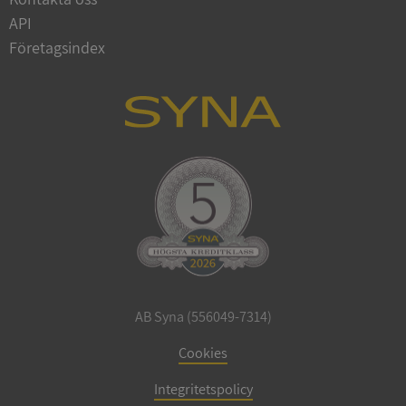
API
Företagsindex
CookieScriptConsent
1 år 1
CookieScript
månad
.syna.se
_GRECAPTCHA
5 månader
Google LLC
4 veckor
www.google.com
AB Syna (556049-7314)
Cookies
ASP.NET_SessionId
Session
Microsoft
Corporation
en.syna.se
Integritetspolicy