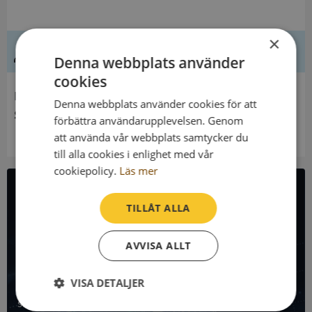
×
Ledning
Denna webbplats använder
cookies
Innehavare
Denna webbplats använder cookies för att
Stiftelsen Adliga Ätten Nr 291 De Geers Familjef
förbättra användarupplevelsen. Genom
att använda vår webbplats samtycker du
till alla cookies i enlighet med vår
cookiepolicy.
Läs mer
All företagsdata i API
TILLÅT ALLA
Få all denna företagsinformation i Syna API
AVVISA ALLT
Syna API är ett blixtsnabbt API där du kan hämta
VISA DETALJER
registrerade företagsuppgifter, betalningsanmärkningar,
skatteuppgifter och mycket mer på alla Sveriges företag