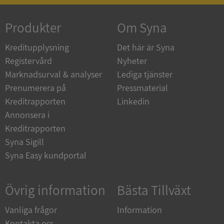
ASP.NET_SessionId
Session
Microsoft
Corporation
de.syna.se
Produkter
Om Syna
Kreditupplysning
Det här är Syna
Registervård
Nyheter
Marknadsurval & analyser
Lediga tjänster
ARRAffinity
Session
Microsoft
Prenumerera på
Pressmaterial
Corporation
.syna.se
Kreditrapporten
Linkedin
Annonsera i
Kreditrapporten
Syna Sigill
Syna Easy kundportal
__RequestVerificationToken
Session
Microsoft
Corporation
Övrig information
Bästa Tillväxt
upplysningar.syna.se
Vanliga frågor
Information
Kontakta oss