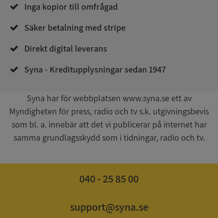
Corporation
Inga kopior till omfrågad
de.syna.se
Säker betalning med stripe
Direkt digital leverans
Syna - Kreditupplysningar sedan 1947
Syna har för webbplatsen www.syna.se ett av
Google
Myndigheten för press, radio och tv s.k. utgivningsbevis
Privacy Policy
VISITOR_PRIVACY_METADATA
5 månader
YouTube
som bl. a. innebär att det vi publicerar på internet har
4 veckor
.youtube.com
samma grundlagsskydd som i tidningar, radio och tv.
040 - 25 85 00
support@syna.se