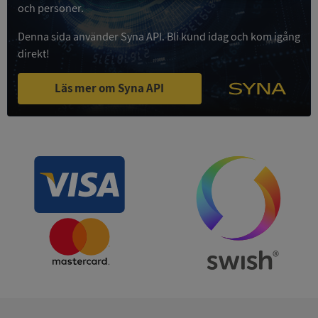
Strikt
Prestanda
Inriktning
och personer.
nödvändigt
Denna sida använder Syna API. Bli kund idag och kom igång
direkt!
Funktioner
Oklassificerade
Läs mer om Syna API
Strikt nödvändigt
Prestanda
Inriktning
Funktioner
Oklassificerade
Strikt nödvändiga kakor tillåter
kärnwebbplatsfunktioner som användarinloggning
och kontohantering. Webbplatsen kan inte
användas ordentligt utan strikt nödvändiga cookies.
Leverantör
/
Namn
Utgån
Domän
__RequestVerificationToken
Session
Microsoft