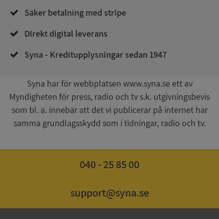
de.syna.se
Säker betalning med stripe
Direkt digital leverans
Syna - Kreditupplysningar sedan 1947
Syna har för webbplatsen www.syna.se ett av
Myndigheten för press, radio och tv s.k. utgivningsbevis
Google
Privacy Policy
som bl. a. innebär att det vi publicerar på internet har
VISITOR_PRIVACY_METADATA
5 månader
YouTube
4 veckor
.youtube.com
samma grundlagsskydd som i tidningar, radio och tv.
040 - 25 85 00
support@syna.se
ASP.NET_SessionId
Session
Microsoft