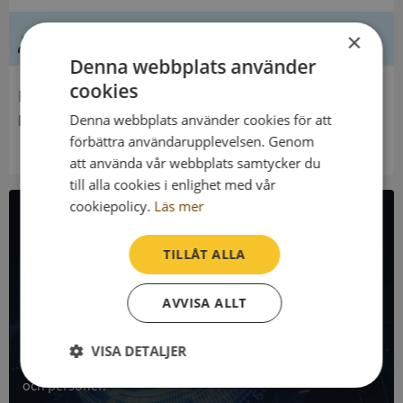
Ledning
×
Denna webbplats använder
cookies
Innehavare
Elsa Adlerstråhles Familjefond
Denna webbplats använder cookies för att
förbättra användarupplevelsen. Genom
att använda vår webbplats samtycker du
till alla cookies i enlighet med vår
cookiepolicy.
Läs mer
All företagsdata i API
TILLÅT ALLA
Få all denna företagsinformation i Syna API
AVVISA ALLT
Syna API är ett blixtsnabbt API där du kan hämta
registrerade företagsuppgifter, betalningsanmärkningar,
VISA DETALJER
skatteuppgifter och mycket mer på alla Sveriges företag
och personer.
Strikt
Prestanda
Inriktning