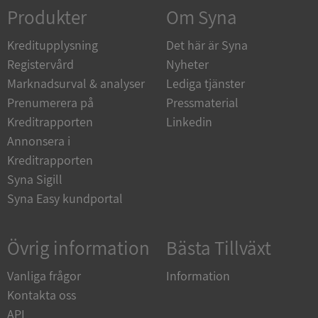
Corporation
Produkter
Om Syna
de.syna.se
Kreditupplysning
Det här är Syna
Registervård
Nyheter
Marknadsurval & analyser
Lediga tjänster
Prenumerera på
Pressmaterial
ARRAffinity
Session
Microsoft
Corporation
Kreditrapporten
Linkedin
.syna.se
Annonsera i
Kreditrapporten
Syna Sigill
Syna Easy kundportal
__RequestVerificationToken
Session
Microsoft
Övrig information
Bästa Tillväxt
Corporation
upplysningar.syna.se
Vanliga frågor
Information
Kontakta oss
API