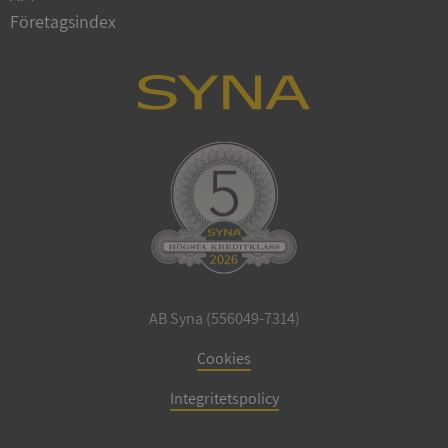
Företagsindex
CookieScriptConsent
1 år 1
CookieScript
månad
.syna.se
_GRECAPTCHA
5 månader
Google LLC
4 veckor
www.google.com
AB Syna (556049-7314)
Cookies
ASP.NET_SessionId
Session
Microsoft
Corporation
Integritetspolicy
en.syna.se