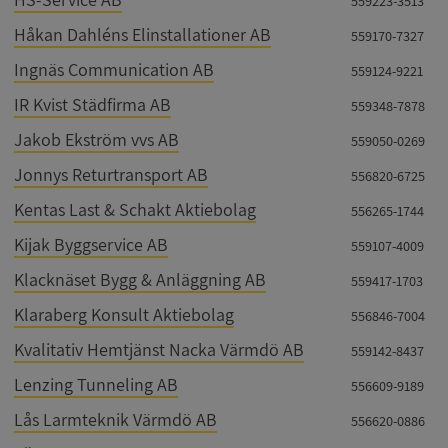
559223-3513
Håkan Dahléns Elinstallationer AB
559170-7327
Ingnäs Communication AB
559124-9221
IR Kvist Städfirma AB
559348-7878
Jakob Ekström vvs AB
559050-0269
Jonnys Returtransport AB
556820-6725
Kentas Last & Schakt Aktiebolag
556265-1744
Kijak Byggservice AB
559107-4009
Klacknäset Bygg & Anläggning AB
559417-1703
Klaraberg Konsult Aktiebolag
556846-7004
Kvalitativ Hemtjänst Nacka Värmdö AB
559142-8437
Lenzing Tunneling AB
556609-9189
Lås Larmteknik Värmdö AB
556620-0886