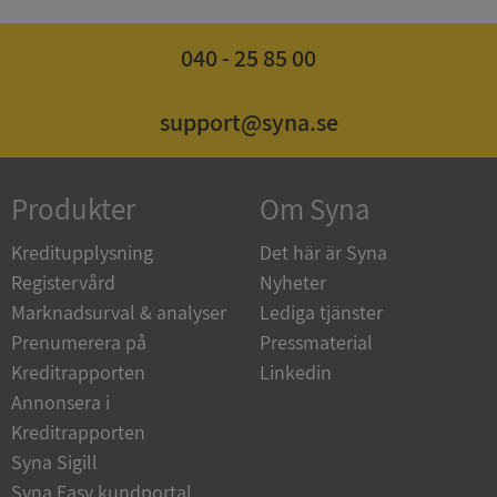
040 - 25 85 00
ASP.NET_SessionId
Session
Microsoft
Corporation
support@syna.se
de.syna.se
Produkter
Om Syna
Kreditupplysning
Det här är Syna
ARRAffinity
Session
Microsoft
Corporation
Registervård
Nyheter
.syna.se
Marknadsurval & analyser
Lediga tjänster
Prenumerera på
Pressmaterial
Kreditrapporten
Linkedin
Annonsera i
Kreditrapporten
__RequestVerificationToken
Session
Syna Sigill
Microsoft
Corporation
Syna Easy kundportal
upplysningar.syna.se