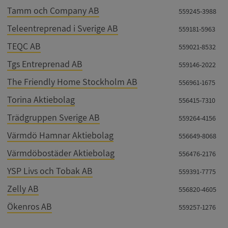
Leverantör
/
Namn
Utgån
Tamm och Company AB
559245-3988
Domän
Teleentreprenad i Sverige AB
559181-5963
__RequestVerificationToken
Session
Microsoft
Corporation
TEQC AB
de.syna.se
559021-8532
Tgs Entreprenad AB
559146-2022
The Friendly Home Stockholm AB
556961-1675
Torina Aktiebolag
556415-7310
Trädgruppen Sverige AB
559264-4156
Värmdö Hamnar Aktiebolag
556649-8068
Google
Värmdöbostäder Aktiebolag
556476-2176
Privacy Policy
VISITOR_PRIVACY_METADATA
5 månader
YouTube
4 veckor
.youtube.com
YSP Livs och Tobak AB
559391-7775
Zelly AB
556820-4605
Ökenros AB
559257-1276