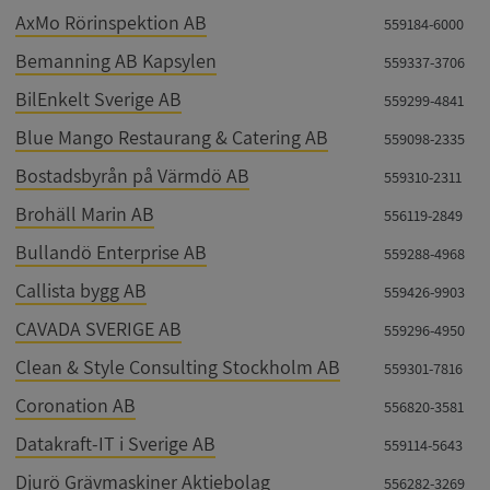
AxMo Rörinspektion AB
559184-6000
Bemanning AB Kapsylen
559337-3706
BilEnkelt Sverige AB
559299-4841
Blue Mango Restaurang & Catering AB
559098-2335
Bostadsbyrån på Värmdö AB
559310-2311
Brohäll Marin AB
556119-2849
Bullandö Enterprise AB
559288-4968
Callista bygg AB
559426-9903
CAVADA SVERIGE AB
559296-4950
Clean & Style Consulting Stockholm AB
559301-7816
Coronation AB
556820-3581
Datakraft-IT i Sverige AB
559114-5643
Djurö Grävmaskiner Aktiebolag
556282-3269