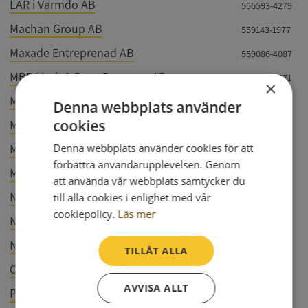
LÄR i Värmdö AB
556593-4279
Machan Group AB
559143-1977
Maxade Entreprenad AB
559086-4087
MBR Mark & Bygg Resursen AB
556540-2871
×
Messalina Fashion AB
556784-3114
Denna webbplats använder
cookies
Mira Bemanning Sverige AB
559421-4198
MK Bageri AB
Denna webbplats använder cookies för att
559417-4673
förbättra användarupplevelsen. Genom
MZ Plåt AB
556400-7671
att använda vår webbplats samtycker du
Nagorny Invest AB
till alla cookies i enlighet med vår
559041-1582
cookiepolicy.
Läs mer
Norva24 Miljövision AB
556360-0484
NXTLEV AB
559052-8435
TILLÅT ALLA
Optimal Bygg Värmdö AB
556989-9304
AVVISA ALLT
Pegelow & Partners AB
559118-8346