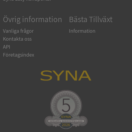
Övrig information
Bästa Tillväxt
Vanliga frågor
Information
Kontakta oss
API
Företagsindex
CookieScriptConsent
1 år 1
CookieScript
månad
.syna.se
_GRECAPTCHA
5 månader
Google LLC
4 veckor
www.google.com