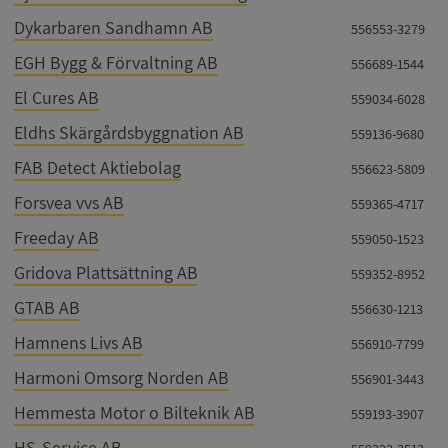
Dykarbaren Sandhamn AB
556553-3279
EGH Bygg & Förvaltning AB
556689-1544
El Cures AB
559034-6028
Eldhs Skärgårdsbyggnation AB
559136-9680
FAB Detect Aktiebolag
556623-5809
Forsvea vvs AB
559365-4717
Freeday AB
559050-1523
Gridova Plattsättning AB
559352-8952
GTAB AB
556630-1213
Hamnens Livs AB
556910-7799
Harmoni Omsorg Norden AB
556901-3443
Hemmesta Motor o Bilteknik AB
559193-3907
HS-Service AB