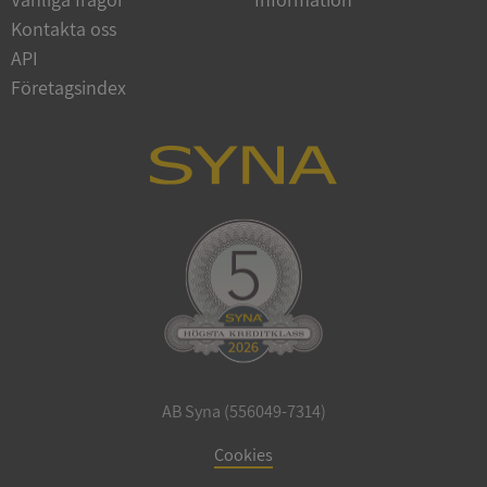
Kontakta oss
API
Företagsindex
ARRAffinitySameSite
Session
Microsoft
Corporation
.syna.se
ASP.NET_SessionId
Session
Microsoft
Corporation
upplysningar.syna.se
AB Syna (556049-7314)
Cookies