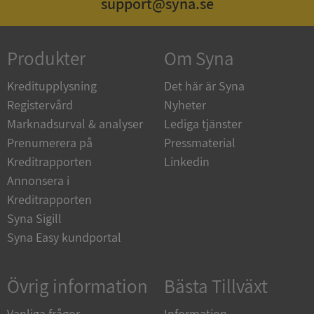
support@syna.se
Produkter
Om Syna
_GRECAPTCHA
5 månader
Google LLC
4 veckor
www.google.com
Kreditupplysning
Det här är Syna
Registervård
Nyheter
Marknadsurval & analyser
Lediga tjänster
ASP.NET_SessionId
Session
Microsoft
Corporation
Prenumerera på
Pressmaterial
en.syna.se
Kreditrapporten
Linkedin
Annonsera i
Kreditrapporten
Syna Sigill
Syna Easy kundportal
__RequestVerificationToken
Session
Microsoft
Corporation
en.syna.se
Övrig information
Bästa Tillväxt
Vanliga frågor
Information