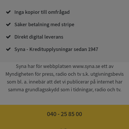
Inga kopior till omfrågad
Säker betalning med stripe
Direkt digital leverans
__RequestVerificationToken
Session
Microsoft
Corporation
upplysningar.syna.se
Syna - Kreditupplysningar sedan 1947
Syna har för webbplatsen www.syna.se ett av
Myndigheten för press, radio och tv s.k. utgivningsbevis
som bl. a. innebär att det vi publicerar på internet har
samma grundlagsskydd som i tidningar, radio och tv.
CookieScriptConsent
1 år 1
040 - 25 85 00
CookieScript
månad
.syna.se