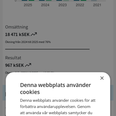
Omsättning
18 471 kSEK
Ökning från 2024 till 2025 med 76%
Resultat
967 kSEK
Ökning från 2024 till 2025 med 148,6%
×
Denna webbplats använder
cookies
Kontaktuppgifter
Denna webbplats använder cookies för att
förbättra användarupplevelsen. Genom
telefon
att använda vår webbplats samtycker du