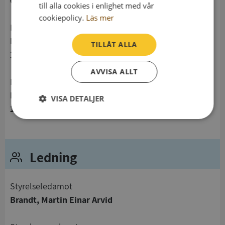
0841057363
till alla cookies i enlighet med vår
cookiepolicy.
Läs mer
Postadress
Flugsnapparvägen 32
TILLÅT ALLA
134 42 Gustavsberg
AVVISA ALLT
Besöksadress
Flugsnapparvägen 32
VISA DETALJER
134 42 Gustavsberg
Strikt
Prestanda
Inriktning
nödvändigt
Ledning
Funktioner
Oklassificerade
Styrelseledamot
Brandt, Martin Einar Arvid