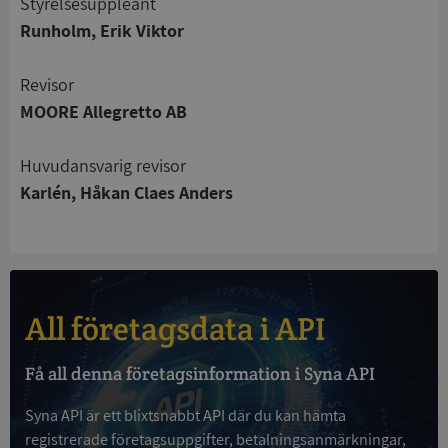
Styrelsesuppleant
Strikt nödvändigt
Prestanda
Inriktning
Runholm, Erik Viktor
Funktioner
Oklassificerade
Revisor
Strikt nödvändiga kakor tillåter
kärnwebbplatsfunktioner som användarinloggning
MOORE Allegretto AB
och kontohantering. Webbplatsen kan inte
användas ordentligt utan strikt nödvändiga cookies.
Huvudansvarig revisor
Leverantör
/
Namn
Utgån
Karlén, Håkan Claes Anders
Domän
__RequestVerificationToken
Session
Microsoft
Corporation
de.syna.se
All företagsdata i API
Få all denna företagsinformation i Syna API
Syna API är ett blixtsnabbt API där du kan hämta
registrerade företagsuppgifter, betalningsanmärkningar,