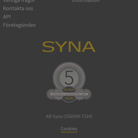
Kontakta oss
Strikt nödvändigt
Prestanda
Inriktning
API
Funktioner
Oklassificerade
Företagsindex
Strikt nödvändiga kakor tillåter
kärnwebbplatsfunktioner som användarinloggning
och kontohantering. Webbplatsen kan inte
användas ordentligt utan strikt nödvändiga cookies.
Leverantör
/
Namn
Utgån
Domän
__RequestVerificationToken
Session
Microsoft
Corporation
de.syna.se
AB Syna (556049-7314)
Cookies