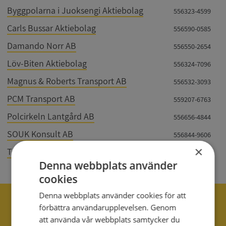
Byggpolarna i Juoksengi Aktiebolag
556323-4599
Carls Bussar Aktiebolag
556590-0585
Damando Norr AB
556550-2654
Löv-Biten Aktiebolag
556324-7096
Magnus & Roberts Transport AB
556532-3093
PCM Transport AB
559207-6763
Polcirkeln Lantgård AB
556656-4844
SOUK Konsult AB
556844-9606
×
Team Lindahl AB
556994-9836
Denna webbplats använder
cookies
Denna webbplats använder cookies för att
040 - 25 85 00
förbättra användarupplevelsen. Genom
att använda vår webbplats samtycker du