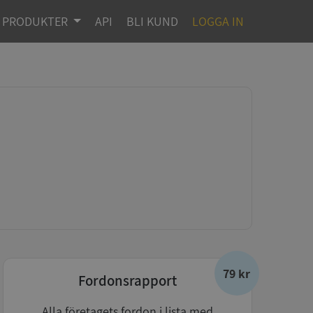
PRODUKTER
API
BLI KUND
LOGGA IN
79 kr
Fordonsrapport
Alla företagets fordon i lista med