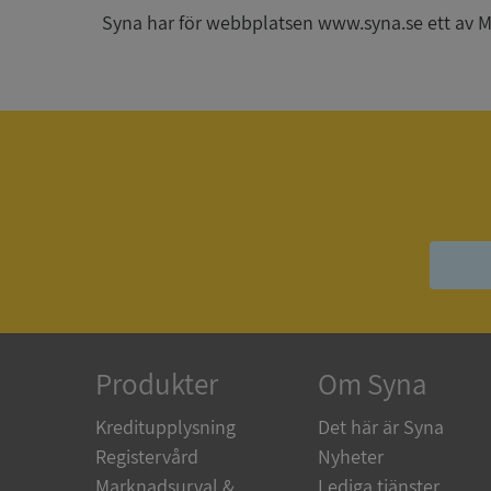
Syna har för webbplatsen www.syna.se ett av Mynd
ARRAffinitySameSit
ASP.NET_SessionId
Namn
Namn
__Secure-YNID
Namn
__Secure-ROLLOU
_ga
Produkter
Om Syna
VISITOR_INFO1_LIV
Kreditupplysning
Det här är Syna
Registervård
Nyheter
_gcl_au
Marknadsurval &
Lediga tjänster
_ga_500HK9YKMV