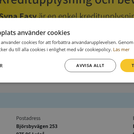
plats använder cookies
använder cookies för att förbättra användarupplevelsen. Genom 
er du till alla cookies i enlighet med vår cookiepolicy.
Läs mer
ER
AVVISA ALLT
T
Prestanda
Inriktning
Funktioner
Postadress
Björsbyvägen 253
Strikt nödvändigt
Prestanda
Inriktning
Funktioner
Oklassificerade