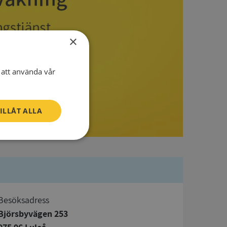
×
att använda vår
ILLÅT ALLA
Oklassificerade
Besöksadress
Björsbyvägen 253