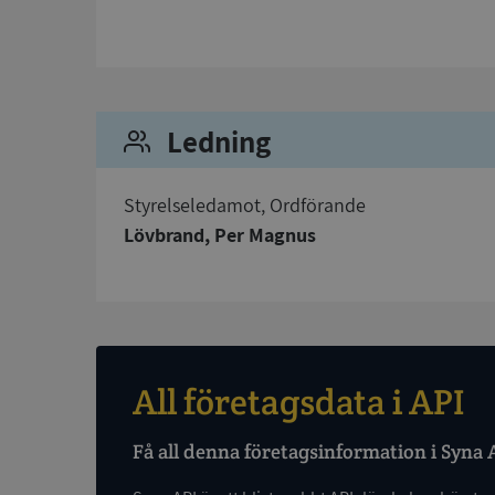
Strikt nödvändiga ka
användas ordentligt 
Namn
Ledning
__RequestVerificat
Styrelseledamot, Ordförande
Lövbrand, Per Magnus
VISITOR_PRIVACY_
ASP.NET_SessionId
All företagsdata i API
Få all denna företagsinformation i Syna 
ARRAffinity