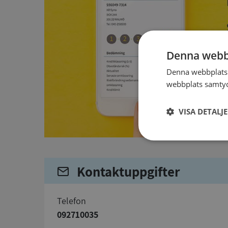
Denna webb
Denna webbplats 
webbplats samtyck
VISA DETALJ
Strikt
nödvändigt
Kontaktuppgifter
telefon
092710035