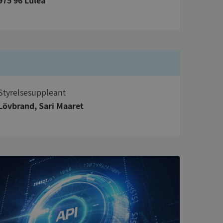
975 96 Luleå
bbplatsen kan inte
om ställs av
P.NET MVC-teknik.
hörig publicering
 som förfalskning
Styrelsesuppleant
ller ingen
rstörs när
Lövbrand, Sari Maaret
a användarens
s interaktion med
ifter om besökarens
 och inställningar,
nser hedras i
ck och utför
en använder
 som
han besökte
tser som körs på
Den används för