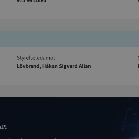
975 96 Luleå
kor tillåter kärnwebbplatsfunktioner som användarinloggning och kontohantering. We
utan strikt nödvändiga cookies.
Leverantör
/
Utgång
Beskrivning
Domän
ionToken
Session
Det här är en förfalskningscookie s
Microsoft
webbapplikationer byggda med AS
Corporation
Den är utformad för att stoppa obe
de.syna.se
av innehåll till en webbplats, känd
Styrelseledamot
över flera webbplatser. Den innehå
information om användaren och fö
Lövbrand, Håkan Sigvard Allan
webbläsaren stängs.
METADATA
5 månader
Denna cookie används för att lagr
YouTube
4 veckor
samtycke och sekretessval för dera
.youtube.com
Google Privacy Policy
webbplatsen. Den registrerar uppg
samtycke om olika sekretesspolicyer
vilket säkerställer att deras prefere
framtida sessioner.
Session
Denna cookie ställs in av Doublecli
Microsoft
information om hur slutanvändar
Corporation
webbplatsen och eventuell reklam
de.syna.se
slutanvändaren kan ha sett innan 
nämnda webbplats.
API
Session
Denna cookie ställs in av webbpla
Microsoft
Windows Azure-molnplattformen. 
Corporation