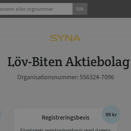
Sök
Löv-Biten Aktiebolag
Organisationsnummer: 556324-7096
99 kr
Registreringsbevis
Företagets registreringsbevis med dagens