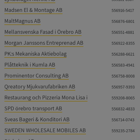
Madsen El & Montage AB
556916-5417
MaltMagnus AB
556876-6801
Mellansvenska Fasad i Örebro AB
556551-4881
Morgan Janssons Entreprenad AB
556922-8355
Strikt nödvändigt
Prestanda
Inriktning
Funktioner
Oklassificerade
PK:s Mekaniska Aktiebolag
556288-6621
Strikt nödvändiga kakor tillåter
Plåtteknik i Kumla AB
556583-4941
kärnwebbplatsfunktioner som användarinloggning
och kontohantering. Webbplatsen kan inte
Prominentor Consulting AB
556758-8008
användas ordentligt utan strikt nödvändiga cookies.
Qreatory Mjukvarufabriken AB
556957-9393
Leverantör
/
Namn
Utgån
Domän
Restaurang och Pizzeria Mona Lisa i
559208-8065
__RequestVerificationToken
Session
Microsoft
SPD örebro transport AB
556832-4833
Corporation
de.syna.se
Sveas Bageri & Konditori AB
556714-0743
SWEDEN WHOLESALE MOBILES AB
559235-2784