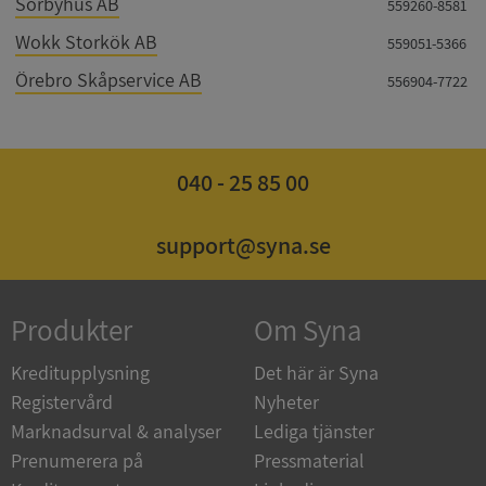
Sörbyhus AB
559260-8581
Wokk Storkök AB
559051-5366
Örebro Skåpservice AB
556904-7722
Google
Privacy Policy
VISITOR_PRIVACY_METADATA
5 månader
YouTube
4 veckor
.youtube.com
040 - 25 85 00
support@syna.se
Produkter
Om Syna
Kreditupplysning
Det här är Syna
ASP.NET_SessionId
Session
Microsoft
Registervård
Nyheter
Corporation
de.syna.se
Marknadsurval & analyser
Lediga tjänster
Prenumerera på
Pressmaterial