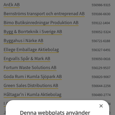
AnEk AB
556986-9315
Bernströms transport och entreprenad AB
559166-6630
Bimo Butiksinredningar Produktion AB
559112-1404
Bygg & Borrteknik i Sverige AB
559052-5324
Byggahus i Närke AB
556721-6188
Ellege Emballage Aktiebolag
556327-6491
Engvalls Spår & Mark AB
559050-0616
Fortum Waste Solutions AB
556129-9537
Goda Rum i Kumla Sjöpark AB
556820-9067
Green Sales Distributions AB
556644-2256
Håltagar'n i Kumla Aktiebolag
556480-2774
I AMhh interior AB
556962-3084
×
Denna webbplats använder
Jenny Bostad AB
556790-1680