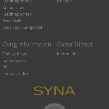
Kreditrapporten
Linkedin
Annonsera i
Kreditrapporten
ARRAffinity
Session
Microsoft
Corporation
Syna Sigill
.syna.se
Syna Easy kundportal
Övrig information
Bästa Tillväxt
Vanliga frågor
Information
Kontakta oss
__RequestVerificationToken
Session
Microsoft
Corporation
API
upplysningar.syna.se
Företagsindex