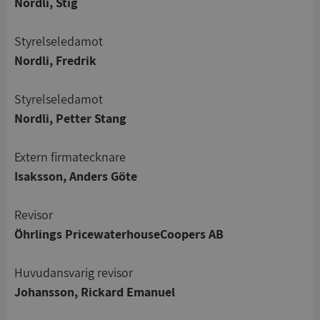
Nordli, Stig
Styrelseledamot
Nordli, Fredrik
Strikt nödvändigt
Prestanda
Inriktning
Styrelseledamot
Funktioner
Oklassificerade
Nordli, Petter Stang
Strikt nödvändiga kakor tillåter
kärnwebbplatsfunktioner som användarinloggning
Extern firmatecknare
och kontohantering. Webbplatsen kan inte
Isaksson, Anders Göte
användas ordentligt utan strikt nödvändiga cookies.
Leverantör
/
Namn
Utgån
Revisor
Domän
Öhrlings PricewaterhouseCoopers AB
__RequestVerificationToken
Session
Microsoft
Corporation
de.syna.se
Huvudansvarig revisor
Johansson, Rickard Emanuel