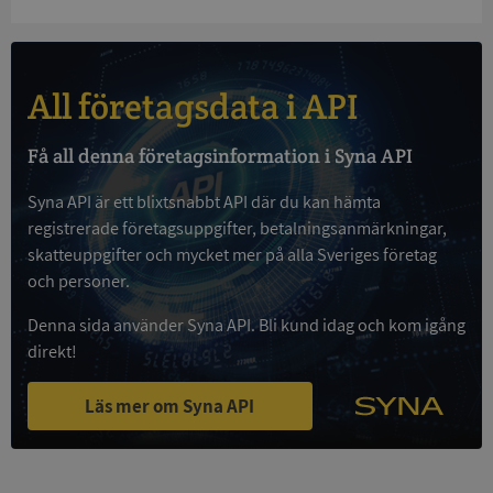
All företagsdata i API
Google
Privacy Policy
Få all denna företagsinformation i Syna API
VISITOR_PRIVACY_METADATA
5 månader
YouTube
4 veckor
.youtube.com
Syna API är ett blixtsnabbt API där du kan hämta
registrerade företagsuppgifter, betalningsanmärkningar,
skatteuppgifter och mycket mer på alla Sveriges företag
och personer.
Denna sida använder Syna API. Bli kund idag och kom igång
direkt!
ASP.NET_SessionId
Session
Microsoft
Läs mer om Syna API
Corporation
de.syna.se