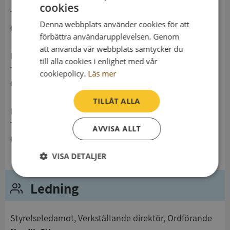
cookies
telefon
Denna webbplats använder cookies för att
0738306636
förbättra användarupplevelsen. Genom
att använda vår webbplats samtycker du
Postadress
till alla cookies i enlighet med vår
Telefongatan 11
cookiepolicy.
Läs mer
692 71 Kumla
TILLÅT ALLA
Besöksadress
Telefongatan 11
AVVISA ALLT
692 71 Kumla
VISA DETALJER
Strikt
Prestanda
Inriktning
Ledning
nödvändigt
Styrelseledamot, Verkställande direktör, Ordförande
Funktioner
Oklassificerade