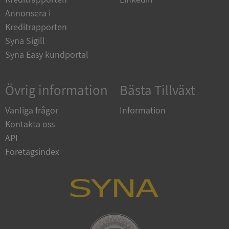
Corporation
Annonsera i
en.syna.se
Kreditrapporten
Syna Sigill
Syna Easy kundportal
Övrig information
Bästa Tillväxt
Vanliga frågor
Information
Kontakta oss
ARRAffinitySameSite
Session
Microsoft
Corporation
API
.syna.se
Företagsindex
ASP.NET_SessionId
Session
Microsoft
Corporation
upplysningar.syna.se