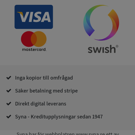
ARRAffinity
Session
Microsoft
Corporation
.syna.se
__RequestVerificationToken
Session
Microsoft
Inga kopior till omfrågad
Corporation
upplysningar.syna.se
Säker betalning med stripe
Direkt digital leverans
Syna - Kreditupplysningar sedan 1947
Syna har för webbplatsen www.syna.se ett av