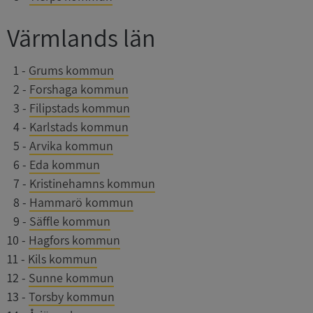
Värmlands län
0
1
-
Grums kommun
0
2
-
Forshaga kommun
0
3
-
Filipstads kommun
0
4
-
Karlstads kommun
ASP.NET_SessionId
Session
Microsoft
Corporation
0
5
-
Arvika kommun
de.syna.se
0
6
-
Eda kommun
0
7
-
Kristinehamns kommun
0
8
-
Hammarö kommun
0
9
-
Säffle kommun
ARRAffinity
Session
Microsoft
10
-
Hagfors kommun
Corporation
.syna.se
11
-
Kils kommun
12
-
Sunne kommun
13
-
Torsby kommun