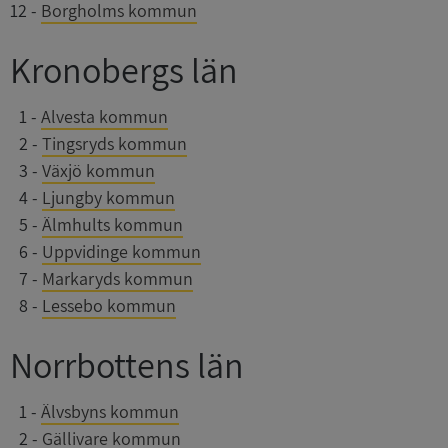
12
-
Borgholms kommun
Kronobergs län
0
1
-
Alvesta kommun
0
2
-
Tingsryds kommun
0
3
-
Växjö kommun
0
4
-
Ljungby kommun
0
5
-
Älmhults kommun
0
6
-
Uppvidinge kommun
0
7
-
Markaryds kommun
0
8
-
Lessebo kommun
Norrbottens län
0
1
-
Älvsbyns kommun
0
2
-
Gällivare kommun