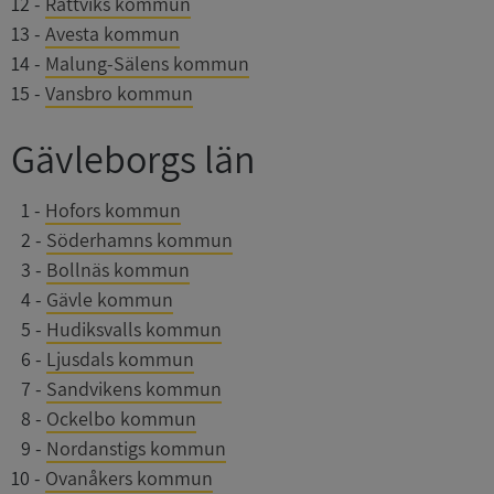
12
-
Rättviks kommun
13
-
Avesta kommun
14
-
Malung-Sälens kommun
15
-
Vansbro kommun
Gävleborgs län
0
1
-
Hofors kommun
0
2
-
Söderhamns kommun
0
3
-
Bollnäs kommun
0
4
-
Gävle kommun
0
5
-
Hudiksvalls kommun
0
6
-
Ljusdals kommun
0
7
-
Sandvikens kommun
0
8
-
Ockelbo kommun
0
9
-
Nordanstigs kommun
10
-
Ovanåkers kommun