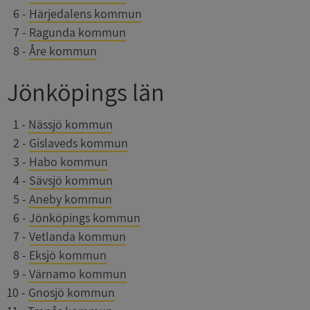
0
6
-
Härjedalens kommun
0
7
-
Ragunda kommun
0
8
-
Åre kommun
Jönköpings län
0
1
-
Nässjö kommun
0
2
-
Gislaveds kommun
0
3
-
Habo kommun
0
4
-
Sävsjö kommun
0
5
-
Aneby kommun
0
6
-
Jönköpings kommun
0
7
-
Vetlanda kommun
0
8
-
Eksjö kommun
0
9
-
Värnamo kommun
10
-
Gnosjö kommun