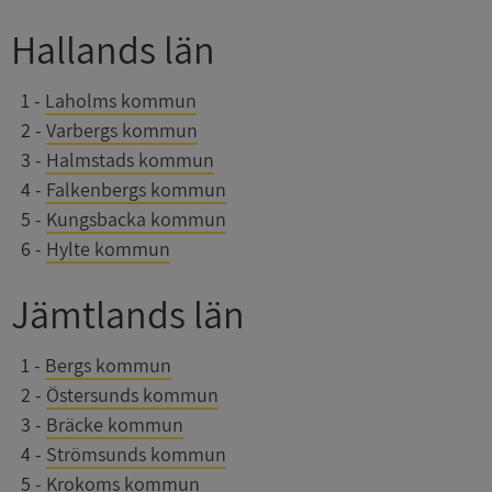
Hallands län
0
1
-
Laholms kommun
0
2
-
Varbergs kommun
0
3
-
Halmstads kommun
0
4
-
Falkenbergs kommun
0
5
-
Kungsbacka kommun
0
6
-
Hylte kommun
Jämtlands län
0
1
-
Bergs kommun
0
2
-
Östersunds kommun
0
3
-
Bräcke kommun
0
4
-
Strömsunds kommun
0
5
-
Krokoms kommun