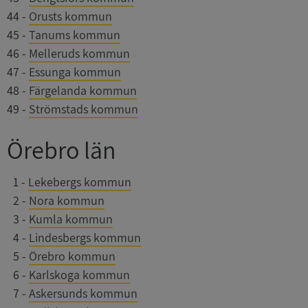
44
-
Orusts kommun
45
-
Tanums kommun
46
-
Melleruds kommun
47
-
Essunga kommun
48
-
Färgelanda kommun
49
-
Strömstads kommun
Örebro län
0
1
-
Lekebergs kommun
0
2
-
Nora kommun
0
3
-
Kumla kommun
0
4
-
Lindesbergs kommun
0
5
-
Örebro kommun
0
6
-
Karlskoga kommun
0
7
-
Askersunds kommun