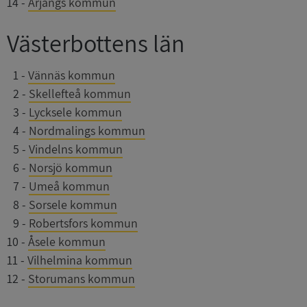
14
-
Årjängs kommun
Västerbottens län
__RequestVerificationToken
Session
Microsoft
Corporation
upplysningar.syna.se
0
1
-
Vännäs kommun
0
2
-
Skellefteå kommun
0
3
-
Lycksele kommun
0
4
-
Nordmalings kommun
0
5
-
Vindelns kommun
0
6
-
Norsjö kommun
0
7
-
Umeå kommun
0
8
-
Sorsele kommun
0
9
-
Robertsfors kommun
CookieScriptConsent
1 år 1
CookieScript
månad
.syna.se
10
-
Åsele kommun
11
-
Vilhelmina kommun
12
-
Storumans kommun