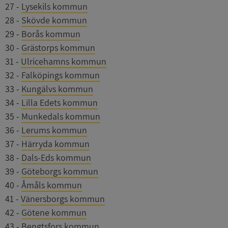
27
-
Lysekils kommun
webbplat
28
-
Skövde kommun
YSC
Session
Denna coo
Google LLC
av YouTub
.youtube.com
29
-
Borås kommun
spåra vis
inbäddad
30
-
Grästorps kommun
31
-
Ulricehamns kommun
32
-
Falköpings kommun
33
-
Kungälvs kommun
34
-
Lilla Edets kommun
35
-
Munkedals kommun
36
-
Lerums kommun
37
-
Härryda kommun
38
-
Dals-Eds kommun
39
-
Göteborgs kommun
40
-
Åmåls kommun
41
-
Vänersborgs kommun
42
-
Götene kommun
43
-
Bengtsfors kommun