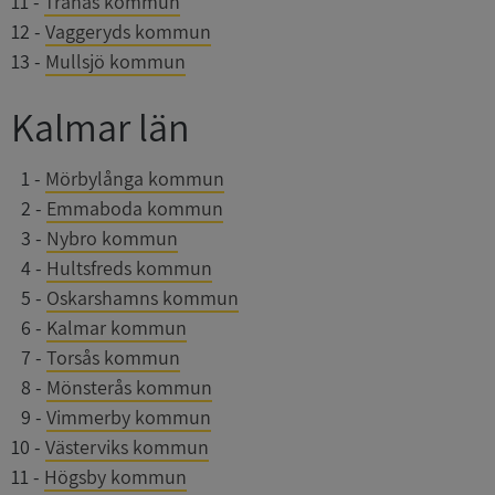
11
-
Tranås kommun
12
-
Vaggeryds kommun
13
-
Mullsjö kommun
Kalmar län
0
1
-
Mörbylånga kommun
0
2
-
Emmaboda kommun
0
3
-
Nybro kommun
0
4
-
Hultsfreds kommun
0
5
-
Oskarshamns kommun
0
6
-
Kalmar kommun
0
7
-
Torsås kommun
0
8
-
Mönsterås kommun
0
9
-
Vimmerby kommun
10
-
Västerviks kommun
11
-
Högsby kommun