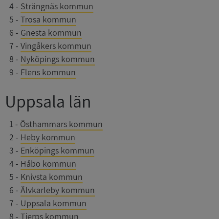
0
4
-
Strängnäs kommun
Strikt nödvändiga kakor tillåter
0
5
-
Trosa kommun
kärnwebbplatsfunktioner som användarinloggning
och kontohantering. Webbplatsen kan inte
0
6
-
Gnesta kommun
användas ordentligt utan strikt nödvändiga cookies.
0
7
-
Vingåkers kommun
Leverantör
/
Namn
Utgån
0
8
-
Nyköpings kommun
Domän
0
9
-
Flens kommun
__RequestVerificationToken
Session
Microsoft
Corporation
Uppsala län
de.syna.se
0
1
-
Östhammars kommun
0
2
-
Heby kommun
0
3
-
Enköpings kommun
0
4
-
Håbo kommun
0
5
-
Knivsta kommun
0
6
-
Älvkarleby kommun
Google
Privacy Policy
0
7
-
Uppsala kommun
VISITOR_PRIVACY_METADATA
5 månader
YouTube
4 veckor
.youtube.com
0
8
-
Tierps kommun