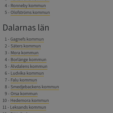
0
4
-
Ronneby kommun
0
5
-
Olofströms kommun
Dalarnas län
0
1
-
Gagnefs kommun
0
2
-
Säters kommun
0
3
-
Mora kommun
0
4
-
Borlänge kommun
0
5
-
Älvdalens kommun
0
6
-
Ludvika kommun
0
7
-
Falu kommun
0
8
-
Smedjebackens kommun
0
9
-
Orsa kommun
10
-
Hedemora kommun
11
-
Leksands kommun