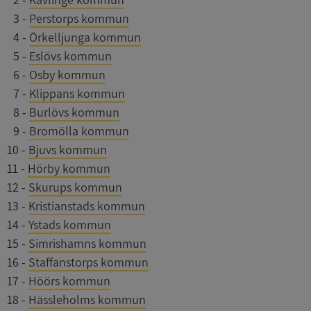
0
3
-
Perstorps kommun
0
4
-
Örkelljunga kommun
0
5
-
Eslövs kommun
0
6
-
Osby kommun
0
7
-
Klippans kommun
0
8
-
Burlövs kommun
0
9
-
Bromölla kommun
10
-
Bjuvs kommun
11
-
Hörby kommun
12
-
Skurups kommun
13
-
Kristianstads kommun
14
-
Ystads kommun
15
-
Simrishamns kommun
16
-
Staffanstorps kommun
17
-
Höörs kommun
18
-
Hässleholms kommun