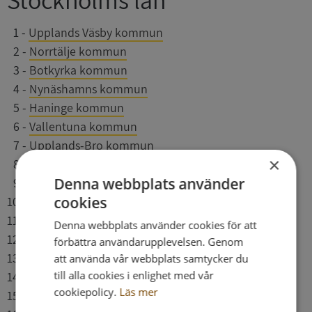
0
1
-
Upplands Väsby kommun
0
2
-
Norrtälje kommun
0
3
-
Botkyrka kommun
0
4
-
Nynäshamns kommun
0
5
-
Haninge kommun
0
6
-
Vallentuna kommun
0
7
-
Upplands-Bro kommun
×
0
8
-
Huddinge kommun
Denna webbplats använder
0
9
-
Värmdö kommun
cookies
10
-
Nykvarns kommun
11
-
Tyresö kommun
Denna webbplats använder cookies för att
12
-
Järfälla kommun
förbättra användarupplevelsen. Genom
13
-
Sundbybergs kommun
att använda vår webbplats samtycker du
till alla cookies i enlighet med vår
14
-
Österåkers kommun
cookiepolicy.
Läs mer
15
-
Södertälje kommun