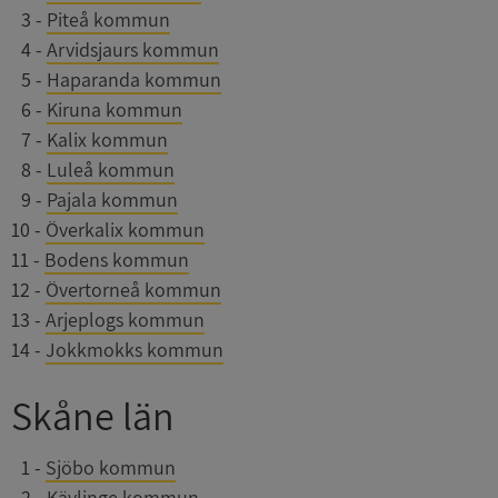
0
3
-
Piteå kommun
0
4
-
Arvidsjaurs kommun
0
5
-
Haparanda kommun
0
6
-
Kiruna kommun
0
7
-
Kalix kommun
0
8
-
Luleå kommun
0
9
-
Pajala kommun
10
-
Överkalix kommun
11
-
Bodens kommun
12
-
Övertorneå kommun
13
-
Arjeplogs kommun
14
-
Jokkmokks kommun
Skåne län
0
1
-
Sjöbo kommun
0
2
-
Kävlinge kommun