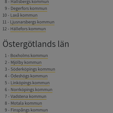
0
8
-
Hallsbergs kommun
0
9
-
Degerfors kommun
10
-
Laxå kommun
11
-
Ljusnarsbergs kommun
12
-
Hällefors kommun
Östergötlands län
0
1
-
Boxholms kommun
0
2
-
Mjölby kommun
0
3
-
Söderköpings kommun
0
4
-
Ödeshögs kommun
0
5
-
Linköpings kommun
0
6
-
Norrköpings kommun
0
7
-
Vadstena kommun
0
8
-
Motala kommun
0
9
-
Finspångs kommun