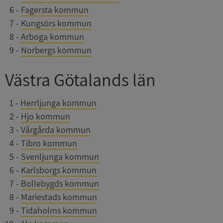
0
6
-
Fagersta kommun
0
7
-
Kungsörs kommun
0
8
-
Arboga kommun
ARRAffinitySameSite
Session
Microsoft
Corporation
0
9
-
Norbergs kommun
.syna.se
Västra Götalands län
0
1
-
Herrljunga kommun
0
2
-
Hjo kommun
ASP.NET_SessionId
Session
Microsoft
0
3
-
Vårgårda kommun
Corporation
upplysningar.syna.se
0
4
-
Tibro kommun
0
5
-
Svenljunga kommun
0
6
-
Karlsborgs kommun
0
7
-
Bollebygds kommun
0
8
-
Mariestads kommun
0
9
-
Tidaholms kommun