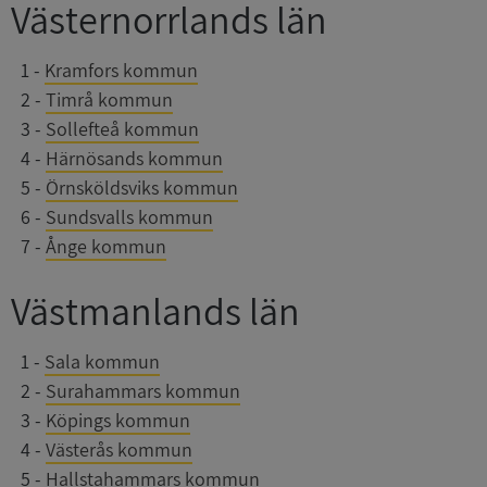
Västernorrlands län
_GRECAPTCHA
5 månader
Google LLC
4 veckor
www.google.com
0
1
-
Kramfors kommun
0
2
-
Timrå kommun
0
3
-
Sollefteå kommun
ASP.NET_SessionId
Session
Microsoft
Corporation
0
4
-
Härnösands kommun
en.syna.se
0
5
-
Örnsköldsviks kommun
0
6
-
Sundsvalls kommun
0
7
-
Ånge kommun
Västmanlands län
__RequestVerificationToken
Session
Microsoft
Corporation
en.syna.se
0
1
-
Sala kommun
0
2
-
Surahammars kommun
0
3
-
Köpings kommun
0
4
-
Västerås kommun
0
5
-
Hallstahammars kommun