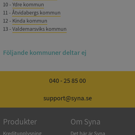
10
-
Ydre kommun
11
-
Åtvidabergs kommun
12
-
Kinda kommun
13
-
Valdemarsviks kommun
Följande kommuner deltar ej
040 - 25 85 00
support@syna.se
Produkter
Om Syna
Kreditupplysning
Det här är Syna