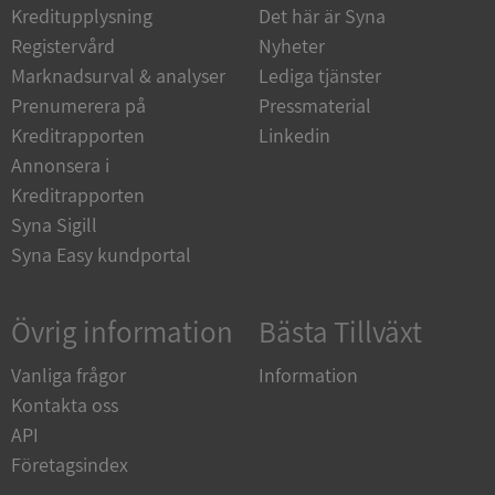
Kreditupplysning
Det här är Syna
Strikt nödvändiga kakor tillåter
Registervård
Nyheter
kärnwebbplatsfunktioner som användarinloggning
Marknadsurval & analyser
Lediga tjänster
och kontohantering. Webbplatsen kan inte
användas ordentligt utan strikt nödvändiga cookies.
Prenumerera på
Pressmaterial
Leverantör
/
Kreditrapporten
Linkedin
Namn
Utgån
Domän
Annonsera i
Kreditrapporten
__RequestVerificationToken
Session
Microsoft
Corporation
Syna Sigill
de.syna.se
Syna Easy kundportal
Övrig information
Bästa Tillväxt
Vanliga frågor
Information
Kontakta oss
API
Google
Företagsindex
Privacy Policy
VISITOR_PRIVACY_METADATA
5 månader
YouTube
4 veckor
.youtube.com