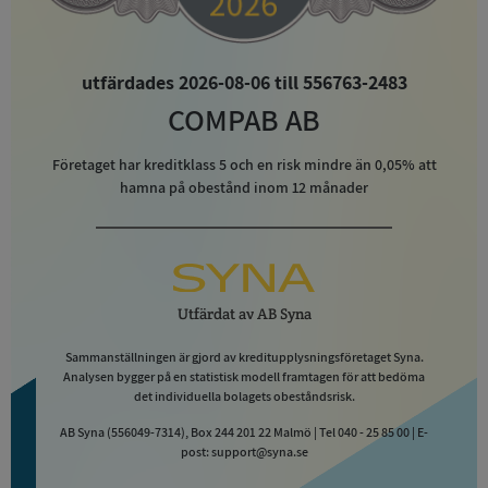
utfärdades 2026-08-06 till 556763-2483
COMPAB AB
Företaget har kreditklass
5
och en risk mindre än 0,05% att
hamna på obestånd inom 12 månader
Utfärdat av
AB Syna
Sammanställningen är gjord av kreditupplysningsföretaget Syna.
Analysen bygger på en statistisk modell framtagen för att bedöma
det individuella bolagets obeståndsrisk.
AB Syna (556049-7314), Box 244 201 22 Malmö | Tel 040 - 25 85 00 | E-
post: support@syna.se