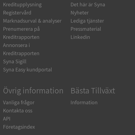
Kreditupplysning
Det här är Syna
Strikt nödvändiga kakor tillåter
Registervård
Nyheter
kärnwebbplatsfunktioner som användarinloggning
Marknadsurval & analyser
Lediga tjänster
och kontohantering. Webbplatsen kan inte
användas ordentligt utan strikt nödvändiga cookies.
Prenumerera på
Pressmaterial
Leverantör
/
Kreditrapporten
Linkedin
Namn
Utgån
Domän
Annonsera i
Kreditrapporten
__RequestVerificationToken
Session
Microsoft
Corporation
Syna Sigill
de.syna.se
Syna Easy kundportal
Övrig information
Bästa Tillväxt
Vanliga frågor
Information
Kontakta oss
API
Google
Företagsindex
Privacy Policy
VISITOR_PRIVACY_METADATA
5 månader
YouTube
4 veckor
.youtube.com