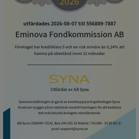
utfärdades 2026-08-07 till 556889-7887
Eminova Fondkommission AB
Företaget har kreditklass
5
och en risk mindre än 0,24% att
hamna på obestånd inom 12 månader
Utfärdat av
AB Syna
Sammanställningen är gjord av kreditupplysningsföretaget Syna.
Analysen bygger på en statistisk modell framtagen för att bedöma
det individuella bolagets obeståndsrisk.
AB Syna (556049-7314), Box 244 201 22 Malmö | Tel 040 - 25 85 00 | E-
post: support@syna.se