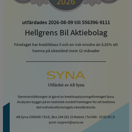
utfärdades 2026-08-09 till 556396-9111
Hellgrens Bil Aktiebolag
Företaget har kreditklass
5
och en risk mindre än 0,01% att
hamna på obestånd inom 12 månader
Utfärdat av
AB Syna
Sammanställningen är gjord av kreditupplysningsföretaget Syna.
Analysen bygger på en statistisk modell framtagen för att bedöma
det individuella bolagets obeståndsrisk.
AB Syna (556049-7314), Box 244 201 22 Malmö | Tel 040 - 25 85 00 | E-
post: support@syna.se