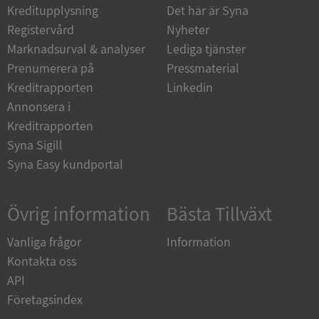
Kreditupplysning
Det här är Syna
Strikt nödvändiga kakor tillåter
Registervård
Nyheter
kärnwebbplatsfunktioner som användarinloggning
Marknadsurval & analyser
Lediga tjänster
och kontohantering. Webbplatsen kan inte
användas ordentligt utan strikt nödvändiga cookies.
Prenumerera på
Pressmaterial
Leverantör
/
Kreditrapporten
Linkedin
Namn
Utgån
Domän
Annonsera i
Kreditrapporten
__RequestVerificationToken
Session
Microsoft
Corporation
Syna Sigill
de.syna.se
Syna Easy kundportal
Övrig information
Bästa Tillväxt
Vanliga frågor
Information
Kontakta oss
API
Google
Företagsindex
Privacy Policy
VISITOR_PRIVACY_METADATA
5 månader
YouTube
4 veckor
.youtube.com