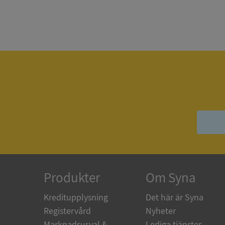
Strikt nödvändiga ka
användas ordentligt 
Namn
__RequestVerificat
VISITOR_PRIVACY_
Produkter
Om Syna
ASP.NET_SessionId
Kreditupplysning
Det här är Syna
Registervård
Nyheter
ARRAffinity
Marknadsurval &
Lediga tjänster