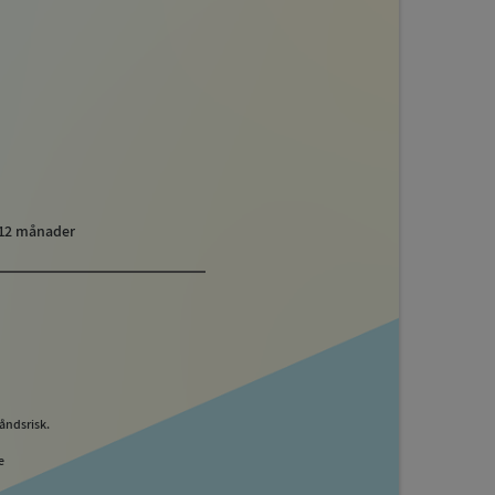
 12 månader
åndsrisk.
e