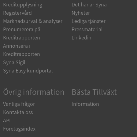
Kreditupplysning
Det här är Syna
Strikt nödvändiga kakor tillåter
Registervård
Nyheter
kärnwebbplatsfunktioner som användarinloggning
Marknadsurval & analyser
Lediga tjänster
och kontohantering. Webbplatsen kan inte
användas ordentligt utan strikt nödvändiga cookies.
Prenumerera på
Pressmaterial
Leverantör
/
Kreditrapporten
Linkedin
Namn
Utgån
Domän
Annonsera i
Kreditrapporten
__RequestVerificationToken
Session
Microsoft
Corporation
Syna Sigill
de.syna.se
Syna Easy kundportal
Övrig information
Bästa Tillväxt
Vanliga frågor
Information
Kontakta oss
API
Google
Företagsindex
Privacy Policy
VISITOR_PRIVACY_METADATA
5 månader
YouTube
4 veckor
.youtube.com