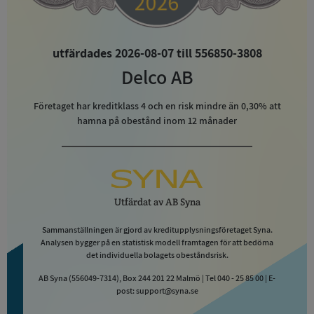
utfärdades 2026-08-07 till 556850-3808
Delco AB
Företaget har kreditklass
4
och en risk mindre än 0,30% att
hamna på obestånd inom 12 månader
Utfärdat av
AB Syna
Sammanställningen är gjord av kreditupplysningsföretaget Syna.
Analysen bygger på en statistisk modell framtagen för att bedöma
det individuella bolagets obeståndsrisk.
AB Syna (556049-7314), Box 244 201 22 Malmö | Tel 040 - 25 85 00 | E-
post: support@syna.se