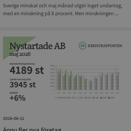
Funktioner
Oklassificerade
Sverige minskat och maj månad utgör inget undantag,
med en minskning på 8 procent. Men minskningen ...
Strikt nödvändiga kakor tillåter
kärnwebbplatsfunktioner som användarinloggning
och kontohantering. Webbplatsen kan inte
användas ordentligt utan strikt nödvändiga cookies.
Leverantör
/
Namn
Utgån
Domän
__RequestVerificationToken
Session
Microsoft
Corporation
de.syna.se
2026-06-11
Google
Privacy Policy
Ännu fler nya företag
VISITOR_PRIVACY_METADATA
5 månader
YouTube