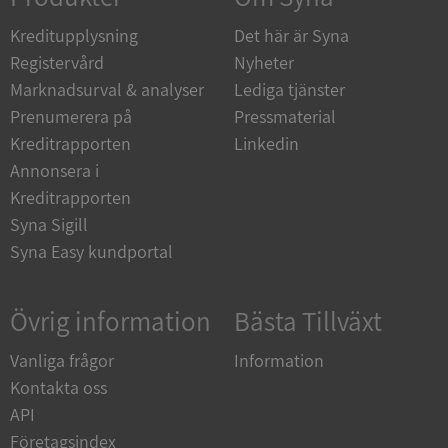
Kreditupplysning
Det här är Syna
_GRECAPTCHA
5 månader
Google LLC
4 veckor
www.google.com
Registervård
Nyheter
Marknadsurval & analyser
Lediga tjänster
Prenumerera på
Pressmaterial
ASP.NET_SessionId
Session
Microsoft
Kreditrapporten
Linkedin
Corporation
Annonsera i
en.syna.se
Kreditrapporten
Syna Sigill
Syna Easy kundportal
__RequestVerificationToken
Session
Microsoft
Corporation
Övrig information
Bästa Tillväxt
en.syna.se
Vanliga frågor
Information
Kontakta oss
API
Företagsindex