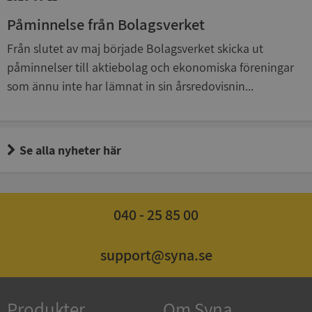
Påminnelse från Bolagsverket
Från slutet av maj började Bolagsverket skicka ut
__RequestVerificationToken
Session
påminnelser till aktiebolag och ekonomiska föreningar
Microsoft
Corporation
som ännu inte har lämnat in sin årsredovisnin...
upplysningar.syna.se
Se alla nyheter här
040 - 25 85 00
CookieScriptConsent
1 år 1
CookieScript
månad
support@syna.se
.syna.se
Produkter
Om Syna