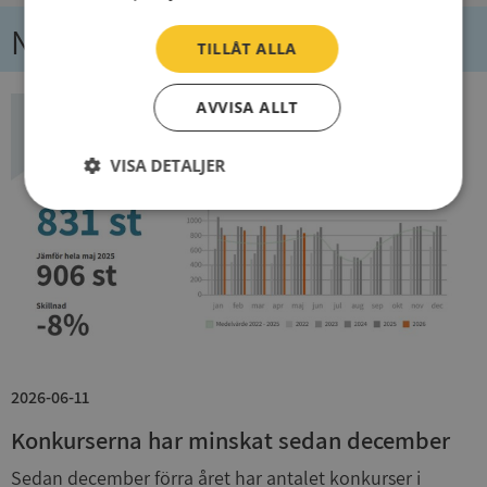
Nyheter
TILLÅT ALLA
AVVISA ALLT
VISA DETALJER
Strikt
Prestanda
Inriktning
nödvändigt
Funktioner
Oklassificerade
2026-06-11
Konkurserna har minskat sedan december
Strikt nödvändigt
Prestanda
Inriktning
Sedan december förra året har antalet konkurser i