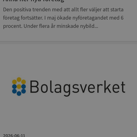
4 veckor
.youtube.com
Den positiva trenden med att allt fler väljer att starta
företag fortsätter. I maj ökade nyföretagandet med 6
procent. Under flera år minskade nybild...
ASP.NET_SessionId
Session
Microsoft
Corporation
de.syna.se
ARRAffinity
Session
Microsoft
Corporation
.syna.se
2026-06-11