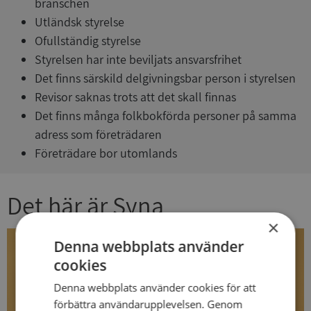
branschen
Utländsk styrelse
Ofullständig styrelse
Styrelsen har inte beviljats ansvarsfrihet
Det finns särskild delgivningsbar person i styrelsen
Revisor saknas trots att det skall finnas
Det finns många folkbokförda personer på samma
adress som företrädaren
Företrädare bor utomlands
Det här är Syna
×
Denna webbplats använder
cookies
Denna webbplats använder cookies för att
förbättra användarupplevelsen. Genom