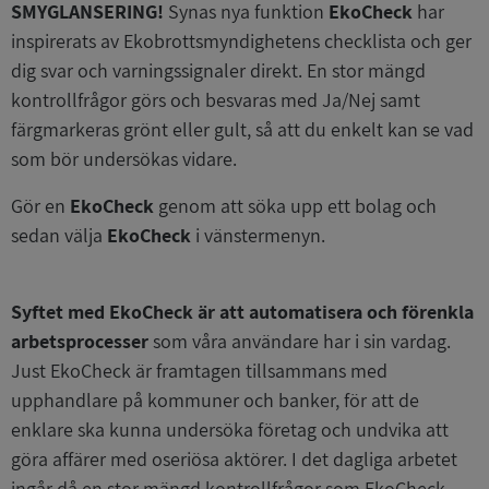
SMYGLANSERING!
Synas nya funktion
EkoCheck
har
inspirerats av Ekobrottsmyndighetens checklista och ger
dig svar och varningssignaler direkt. En stor mängd
kontrollfrågor görs och besvaras med Ja/Nej samt
färgmarkeras grönt eller gult, så att du enkelt kan se vad
som bör undersökas vidare.
Gör en
EkoCheck
genom att söka upp ett bolag och
sedan välja
EkoCheck
i vänstermenyn.
Syftet med EkoCheck är att automatisera och förenkla
arbetsprocesser
som våra användare har i sin vardag.
Just EkoCheck är framtagen tillsammans med
upphandlare på kommuner och banker, för att de
enklare ska kunna undersöka företag och undvika att
göra affärer med oseriösa aktörer. I det dagliga arbetet
ingår då en stor mängd kontrollfrågor som EkoCheck