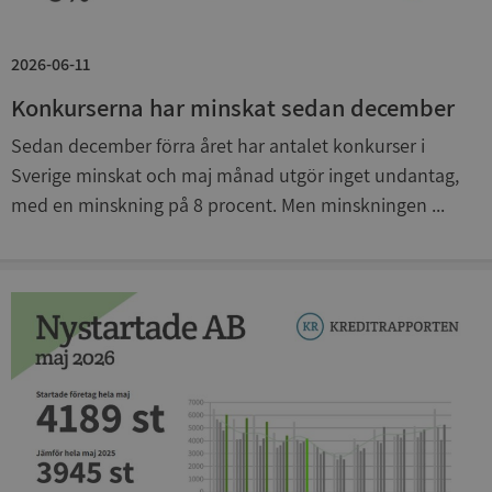
Google
Privacy Policy
2026-06-11
VISITOR_PRIVACY_METADATA
5 månader
YouTube
4 veckor
.youtube.com
Konkurserna har minskat sedan december
Sedan december förra året har antalet konkurser i
Sverige minskat och maj månad utgör inget undantag,
med en minskning på 8 procent. Men minskningen ...
ASP.NET_SessionId
Session
Microsoft
Corporation
de.syna.se
ARRAffinity
Session
Microsoft
Corporation