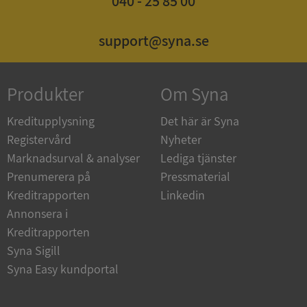
040 - 25 85 00
support@syna.se
Produkter
Om Syna
ARRAffinitySameSite
Session
Microsoft
Kreditupplysning
Det här är Syna
Corporation
.syna.se
Registervård
Nyheter
Marknadsurval & analyser
Lediga tjänster
Prenumerera på
Pressmaterial
Kreditrapporten
Linkedin
Annonsera i
Kreditrapporten
ASP.NET_SessionId
Session
Microsoft
Corporation
Syna Sigill
upplysningar.syna.se
Syna Easy kundportal