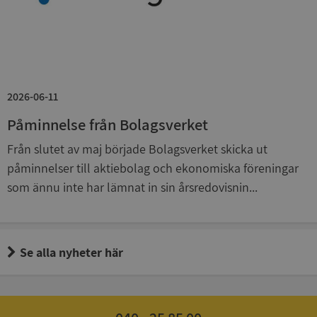
_GRECAPTCHA
5 månader
Google LLC
4 veckor
www.google.com
2026-06-11
Påminnelse från Bolagsverket
Från slutet av maj började Bolagsverket skicka ut
ASP.NET_SessionId
Session
Microsoft
Corporation
påminnelser till aktiebolag och ekonomiska föreningar
en.syna.se
som ännu inte har lämnat in sin årsredovisnin...
Se alla nyheter här
__RequestVerificationToken
Session
Microsoft
Corporation
en.syna.se