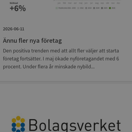
.syna.se
2026-06-11
Ännu fler nya företag
__RequestVerificationToken
Session
Microsoft
Den positiva trenden med att allt fler väljer att starta
Corporation
upplysningar.syna.se
företag fortsätter. I maj ökade nyföretagandet med 6
procent. Under flera år minskade nybild...
CookieScriptConsent
1 år 1
CookieScript
månad
.syna.se