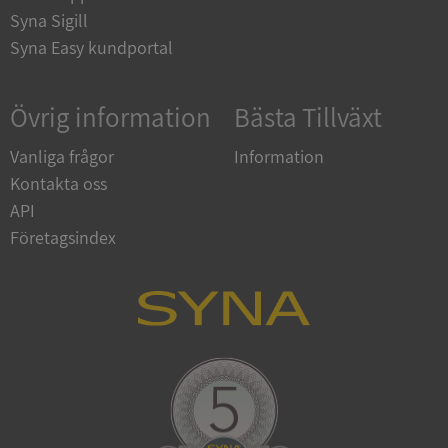
Corporation
Syna Sigill
upplysningar.syna.se
Syna Easy kundportal
Övrig information
Bästa Tillväxt
Vanliga frågor
Information
Kontakta oss
API
Företagsindex
CookieScriptConsent
1 år 1
CookieScript
månad
.syna.se
_GRECAPTCHA
5 månader
Google LLC
4 veckor
www.google.com