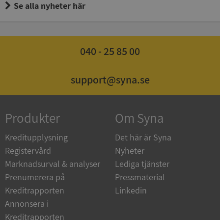
Se alla nyheter här
040 - 25 85 00
ASP.NET_SessionId
Session
Microsoft
Corporation
de.syna.se
support@syna.se
Produkter
Om Syna
ARRAffinity
Session
Microsoft
Corporation
Kreditupplysning
Det här är Syna
.syna.se
Registervård
Nyheter
Marknadsurval & analyser
Lediga tjänster
Prenumerera på
Pressmaterial
Kreditrapporten
Linkedin
Annonsera i
Kreditrapporten
__RequestVerificationToken
Session
Microsoft