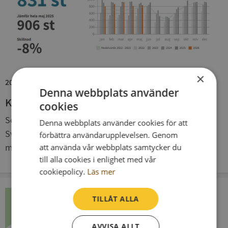
×
2026-06-11
Denna webbplats använder
Konkurserna har minskat sedan december
cookies
Sedan december förra året har antalet konkurser i
Denna webbplats använder cookies för att
Sverige minskat och maj månad utgör inget undantag,
förbättra användarupplevelsen. Genom
med en minskning på 8 procent. Men minskningen ...
att använda vår webbplats samtycker du
till alla cookies i enlighet med vår
cookiepolicy.
Läs mer
TILLÅT ALLA
AVVISA ALLT