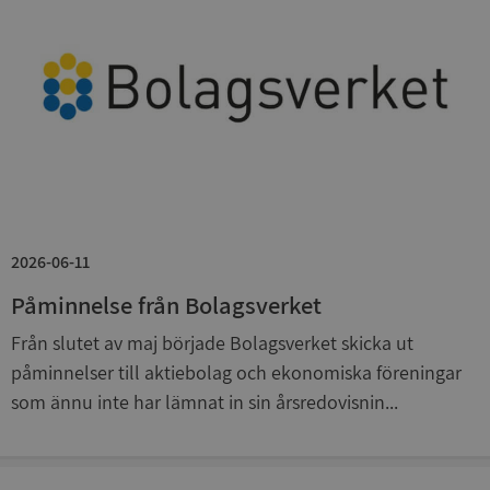
Leverantör
/
Namn
Utgån
Domän
__RequestVerificationToken
Session
Microsoft
Corporation
de.syna.se
2026-06-11
Påminnelse från Bolagsverket
Google
Från slutet av maj började Bolagsverket skicka ut
Privacy Policy
påminnelser till aktiebolag och ekonomiska föreningar
VISITOR_PRIVACY_METADATA
5 månader
YouTube
4 veckor
.youtube.com
som ännu inte har lämnat in sin årsredovisnin...