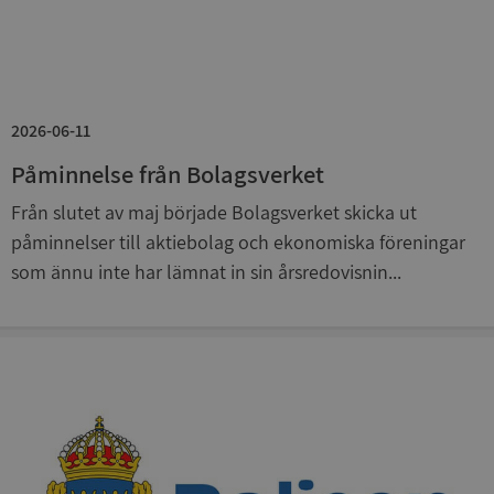
Google
Privacy Policy
VISITOR_PRIVACY_METADATA
5 månader
YouTube
4 veckor
.youtube.com
2026-06-11
Påminnelse från Bolagsverket
Från slutet av maj började Bolagsverket skicka ut
påminnelser till aktiebolag och ekonomiska föreningar
som ännu inte har lämnat in sin årsredovisnin...
ASP.NET_SessionId
Session
Microsoft
Corporation
de.syna.se
ARRAffinity
Session
Microsoft