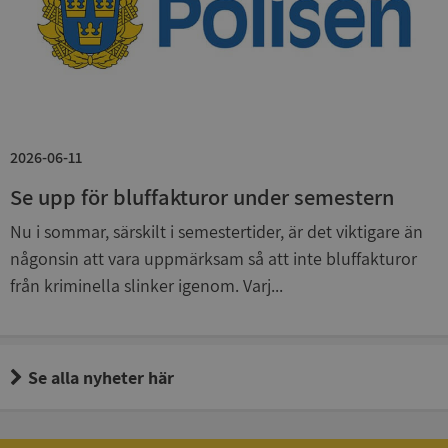
Corporation
.syna.se
2026-06-11
__RequestVerificationToken
Session
Microsoft
Corporation
Se upp för bluffakturor under semestern
upplysningar.syna.se
Nu i sommar, särskilt i semestertider, är det viktigare än
någonsin att vara uppmärksam så att inte bluffakturor
från kriminella slinker igenom. Varj...
Se alla nyheter här
CookieScriptConsent
1 år 1
CookieScript
månad
.syna.se