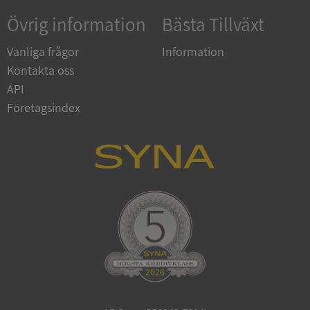
Övrig information
Bästa Tillväxt
Vanliga frågor
Information
Kontakta oss
API
Företagsindex
ARRAffinitySameSite
Session
Microsoft
Corporation
.syna.se
ASP.NET_SessionId
Session
Microsoft
Corporation
upplysningar.syna.se