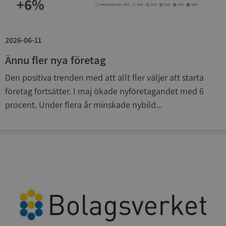
Strikt nödvändigt
Prestanda
Inriktning
2026-06-11
Funktioner
Oklassificerade
Ännu fler nya företag
Strikt nödvändiga kakor tillåter
kärnwebbplatsfunktioner som användarinloggning
Den positiva trenden med att allt fler väljer att starta
och kontohantering. Webbplatsen kan inte
användas ordentligt utan strikt nödvändiga cookies.
företag fortsätter. I maj ökade nyföretagandet med 6
procent. Under flera år minskade nybild...
Leverantör
/
Namn
Utgån
Domän
__RequestVerificationToken
Session
Microsoft
Corporation
de.syna.se