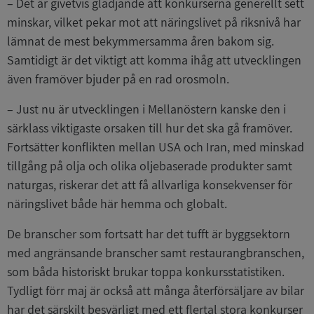
– Det är givetvis glädjande att konkurserna generellt sett
minskar, vilket pekar mot att näringslivet på riksnivå har
lämnat de mest bekymmersamma åren bakom sig.
Samtidigt är det viktigt att komma ihåg att utvecklingen
även framöver bjuder på en rad orosmoln.
– Just nu är utvecklingen i Mellanöstern kanske den i
särklass viktigaste orsaken till hur det ska gå framöver.
Fortsätter konflikten mellan USA och Iran, med minskad
tillgång på olja och olika oljebaserade produkter samt
naturgas, riskerar det att få allvarliga konsekvenser för
näringslivet både här hemma och globalt.
De branscher som fortsatt har det tufft är byggsektorn
med angränsande branscher samt restaurangbranschen,
som båda historiskt brukar toppa konkursstatistiken.
Tydligt förr maj är också att många återförsäljare av bilar
har det särskilt besvärligt med ett flertal stora konkurser