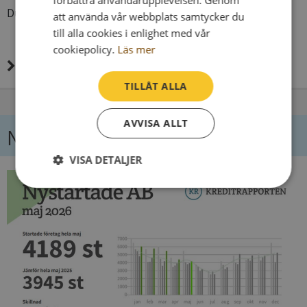
förbättra användarupplevelsen. Genom
Du når oss på 040-25 85 00 eller support@syna.se
att använda vår webbplats samtycker du
till alla cookies i enlighet med vår
cookiepolicy.
Läs mer
Läs mer om oss här
TILLÅT ALLA
AVVISA ALLT
Nyheter
VISA DETALJER
Strikt
Prestanda
Inriktning
nödvändigt
Funktioner
Oklassificerade