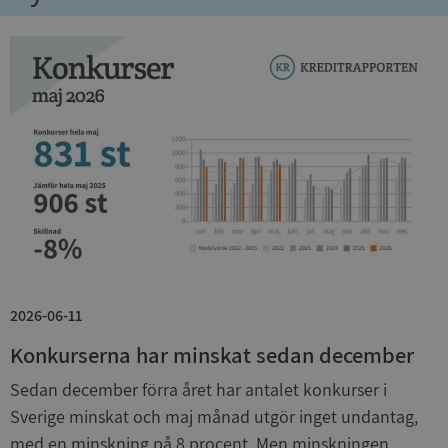
Strikt nödvändiga kakor tillåter
kärnwebbplatsfunktioner som användarinloggning
och kontohantering. Webbplatsen kan inte
användas ordentligt utan strikt nödvändiga cookies.
Leverantör
/
Namn
Utgån
Domän
__RequestVerificationToken
Session
Microsoft
Corporation
de.syna.se
2026-06-11
Konkurserna har minskat sedan december
Google
Sedan december förra året har antalet konkurser i
Privacy Policy
Sverige minskat och maj månad utgör inget undantag,
VISITOR_PRIVACY_METADATA
5 månader
YouTube
4 veckor
.youtube.com
med en minskning på 8 procent. Men minskningen ...