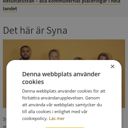
Resultatlistan – alla kommunernas placeringar i hela
landet
Det här är Syna
×
Denna webbplats använder
cookies
Denna webbplats använder cookies för att
förbättra användarupplevelsen. Genom
att använda vår webbplats samtycker du
till alla cookies i enlighet med vår
cookiepolicy.
Läs mer
Syna är experter på kreditupplysningar och
marknadsinformation. Sedan 1947 har vi erbjudit