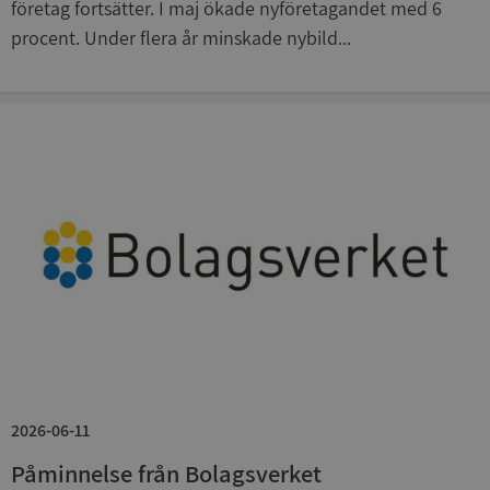
företag fortsätter. I maj ökade nyföretagandet med 6
procent. Under flera år minskade nybild...
__RequestVerificationToken
Session
Microsoft
Corporation
upplysningar.syna.se
CookieScriptConsent
1 år 1
CookieScript
månad
.syna.se
2026-06-11
Påminnelse från Bolagsverket