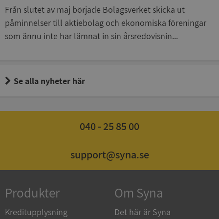
_GRECAPTCHA
5 månader
Google LLC
Från slutet av maj började Bolagsverket skicka ut
4 veckor
www.google.com
påminnelser till aktiebolag och ekonomiska föreningar
som ännu inte har lämnat in sin årsredovisnin...
ASP.NET_SessionId
Session
Microsoft
Corporation
en.syna.se
Se alla nyheter här
040 - 25 85 00
__RequestVerificationToken
Session
Microsoft
Corporation
en.syna.se
support@syna.se
Produkter
Om Syna
Kreditupplysning
Det här är Syna