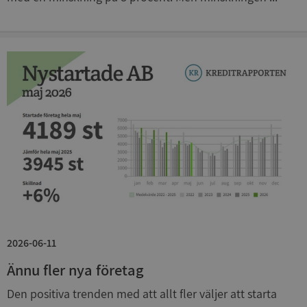
ASP.NET_SessionId
Session
Microsoft
Corporation
de.syna.se
ARRAffinity
Session
Microsoft
Corporation
2026-06-11
.syna.se
Ännu fler nya företag
Den positiva trenden med att allt fler väljer att starta