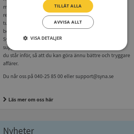
TILLÅT ALLA
marknaden vår expertis inom kreditupplysning,
registervård och marknadsurval. Idag använder
AVVISA ALLT
tusentals företag våra tjänster för att hitta, granska och
bevaka kunder, leverantörer och affärspartners. Hos
VISA DETALJER
Syna har du alltid tillgång till personlig service och fri
support. Vi är här för att hjälpa dig lösa de utmaningar
Strikt
Prestanda
Inriktning
du står inför, så att du kan göra ännu bättre och tryggare
nödvändigt
affärer.
Du når oss på 040-25 85 00 eller support@syna.se
Funktioner
Oklassificerade
Läs mer om oss här
Strikt nödvändigt
Prestanda
Inriktning
Nyheter
Funktioner
Oklassificerade