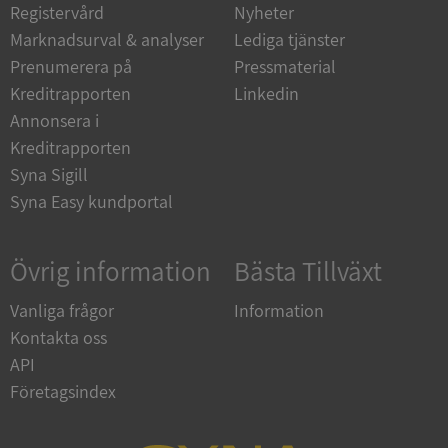
Registervård
Nyheter
Marknadsurval & analyser
Lediga tjänster
Prenumerera på
Pressmaterial
ARRAffinitySameSite
Session
Microsoft
Corporation
Kreditrapporten
Linkedin
.syna.se
Annonsera i
Kreditrapporten
Syna Sigill
Syna Easy kundportal
ASP.NET_SessionId
Session
Microsoft
Corporation
Övrig information
Bästa Tillväxt
upplysningar.syna.se
Vanliga frågor
Information
Kontakta oss
API
Företagsindex
Leverantör