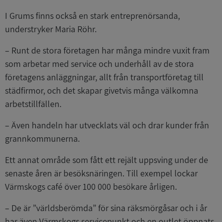
I Grums finns också en stark entreprenörsanda,
understryker Maria Röhr.
– Runt de stora företagen har många mindre vuxit fram
som arbetar med service och underhåll av de stora
företagens anläggningar, allt från transportföretag till
städfirmor, och det skapar givetvis många välkomna
arbetstillfällen.
– Även handeln har utvecklats väl och drar kunder från
grannkommunerna.
Ett annat område som fått ett rejält uppsving under de
senaste åren är besöksnäringen. Till exempel lockar
Värmskogs café över 100 000 besökare årligen.
– De är ”världsberömda” för sina räksmörgåsar och i år
har även Värmskogs servicepunkt och en outlet öppnats