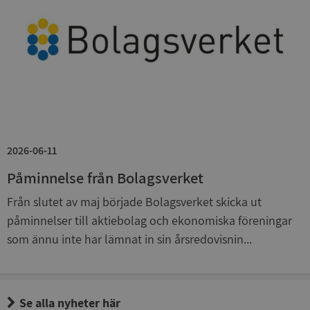
Google
Privacy Policy
VISITOR_PRIVACY_METADATA
5 månader
YouTube
4 veckor
.youtube.com
2026-06-11
Påminnelse från Bolagsverket
Från slutet av maj började Bolagsverket skicka ut
ASP.NET_SessionId
Session
Microsoft
påminnelser till aktiebolag och ekonomiska föreningar
Corporation
som ännu inte har lämnat in sin årsredovisnin...
de.syna.se
Se alla nyheter här