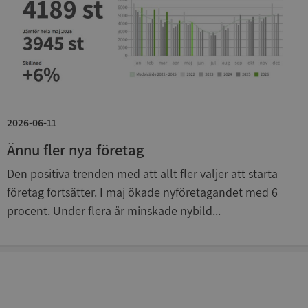
Strikt nödvändigt
Prestanda
Inriktning
Funktioner
Oklassificerade
Strikt nödvändiga kakor tillåter
kärnwebbplatsfunktioner som användarinloggning
2026-06-11
och kontohantering. Webbplatsen kan inte
användas ordentligt utan strikt nödvändiga cookies.
Ännu fler nya företag
Leverantör
/
Namn
Utgån
Den positiva trenden med att allt fler väljer att starta
Domän
företag fortsätter. I maj ökade nyföretagandet med 6
__RequestVerificationToken
Session
Microsoft
procent. Under flera år minskade nybild...
Corporation
de.syna.se