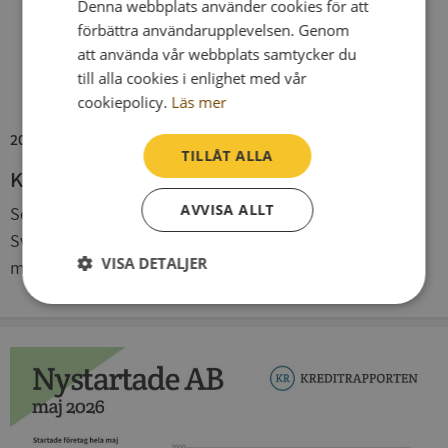
Denna webbplats använder cookies för att
förbättra användarupplevelsen. Genom
att använda vår webbplats samtycker du
till alla cookies i enlighet med vår
cookiepolicy.
Läs mer
2026-06-11
TILLÅT ALLA
Konkurserna har minskat sedan december
AVVISA ALLT
Sedan december förra året har antalet konkurser i
Sverige minskat och maj månad utgör inget undantag,
VISA DETALJER
med en minskning på 8 procent. Men minskningen ...
Strikt
Prestanda
Inriktning
nödvändigt
Funktioner
Oklassificerade