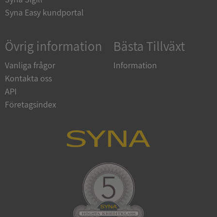
CookieScriptConsent
1 år 1
CookieScript
Syna Easy kundportal
månad
.syna.se
Övrig information
Bästa Tillväxt
Vanliga frågor
Information
_GRECAPTCHA
5 månader
Google LLC
Kontakta oss
4 veckor
www.google.com
API
Företagsindex
ASP.NET_SessionId
Session
Microsoft
Corporation
en.syna.se
__RequestVerificationToken
Session
Microsoft
Corporation
en.syna.se