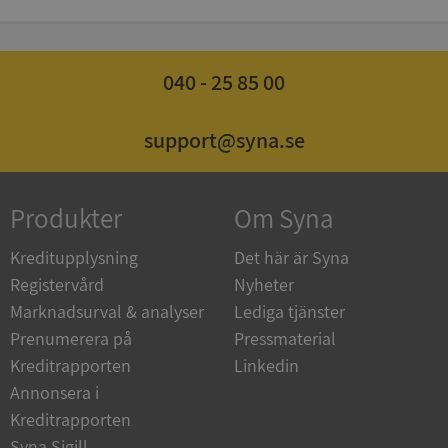
ARRAffinity
Session
Microsoft
Corporation
.syna.se
040 - 25 85 00
support@syna.se
__RequestVerificationToken
Session
Microsoft
Produkter
Om Syna
Corporation
upplysningar.syna.se
Kreditupplysning
Det här är Syna
Registervård
Nyheter
Marknadsurval & analyser
Lediga tjänster
Prenumerera på
Pressmaterial
Kreditrapporten
Linkedin
Annonsera i
Kreditrapporten
Syna Sigill