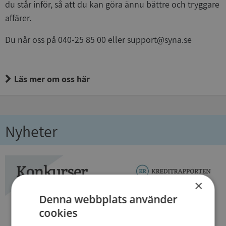
du står inför, så att du kan göra ännu bättre och tryggare
affärer.
Du når oss på 040-25 85 00 eller support@syna.se
Läs mer om oss här
Nyheter
×
Denna webbplats använder
cookies