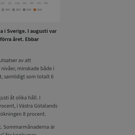
i Sverige. I augusti var
örra året. Ebbar
utsatser av att
 nivåer, minskade både i
t, samtidigt som totalt 6
sti åt olika håll. I
cent, i Västra Götalands
 ökningen 8 procent.
e ut. Sommarmånaderna är
r” för konkurser,