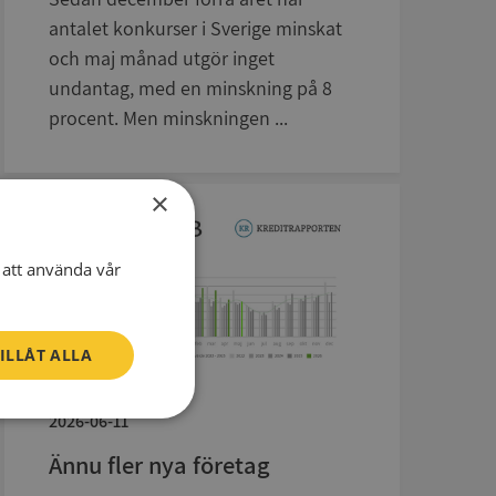
antalet konkurser i Sverige minskat
och maj månad utgör inget
undantag, med en minskning på 8
procent. Men minskningen ...
×
att använda vår
ILLÅT ALLA
2026-06-11
Oklassificerade
Ännu fler nya företag