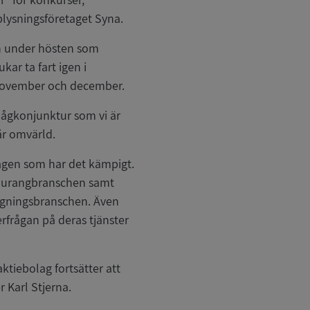
plysningsföretaget Syna.
gen under hösten som
ar ta fart igen i
 november och december.
lågkonjunktur som vi är
år omvärld.
tagen som har det kämpigt.
staurangbranschen samt
äggningsbranschen. Även
rfrågan på deras tjänster
ktiebolag fortsätter att
er Karl Stjerna.