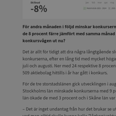
För andra månaden i följd minskar konkurserna 
de 8 procent färre jämfört med samma månad f
konkursvågen ut nu?
Det är allt för tidigt att dra några långtgående sl
konkurserna, efter en lång tid med mycket höga
juli och augusti. Ner med 24 respektive 8 procen
509 aktiebolag hittills i år har gått i konkurs.
För de tre storstadslänen gick utvecklingen i augu
Stockholms län minskade konkurserna med 9 pro
län ökade de med 3 procent och i Skåne län var
– Det är inget undantag från hur det brukar s
vad man alltid skulle kunna kalla ”lågkonjunktu