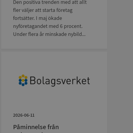
Den positiva trenden med att allt
fler väljer att starta företag
fortsätter. I maj ökade
nyföretagandet med 6 procent.
Under flera år minskade nybild...
bbplatsen kan inte
om ställs av
P.NET MVC-teknik.
hörig publicering
 som förfalskning
ller ingen
rstörs när
a användarens
s interaktion med
ifter om besökarens
2026-06-11
 och inställningar,
nser hedras i
Påminnelse från
ck och utför