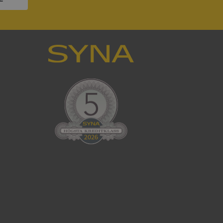
han besökte
om ställs av
P.NET MVC-teknik.
hörig publicering
 som förfalskning
ller ingen
rstörs när
som värdplattform
g, säkerställer
n en besökares
ma server i
ck och utför
en använder
 som
han besökte
eskrivning
sal Analytics -