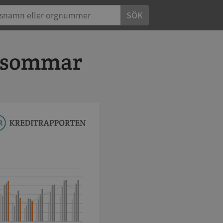
SÖK
i sommar