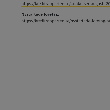
https://kreditrapporten.se/konkurser-augusti-2
Nystartade företag:
https://kreditrapporten.se/nystartade-foretag-a
Strikt nödvändiga ka
användas ordentligt 
Namn
__RequestVerificat
VISITOR_PRIVACY_
ASP.NET_SessionId