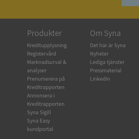
__RequestVerificat
Produkter
Om Syna
Kreditupplysning
Det här är Syna
ARRAffinitySameSit
Registervård
Nyheter
Marknadsurval &
Lediga tjänster
analyser
Pressmaterial
ASP.NET_SessionId
Prenumerera på
Linkedin
Kreditrapporten
Annonsera i
Kreditrapporten
Syna Sigill
Namn
Syna Easy
Namn
__Secure-YNID
Namn
kundportal
__Secure-ROLLOU
_ga