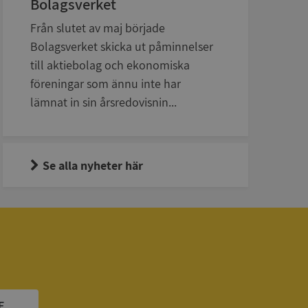
Bolagsverket
en använder
 som
Från slutet av maj började
han besökte
Bolagsverket skicka ut påminnelser
tser som körs på
till aktiebolag och ekonomiska
Den används för
ställa att
föreningar som ännu inte har
as till samma server
lämnat in sin årsredovisnin...
om ställs av
P.NET MVC-teknik.
hörig publicering
 som förfalskning
ller ingen
Se alla nyheter här
rstörs när
cript.com-tjänsten
för besökarens
ie-Script.com
ödvändig cookie
att tillhandahålla
ck och utför
en använder
 som
E