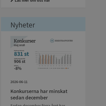
Läs mer om oss här
Nyheter
2026-06-11
Konkurserna har minskat
sedan december
Sedan december förra året har