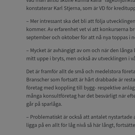
konstaterar Karl Stjerna, som är VD för kreditup
– Mer intressant ska det bli att följa utvecklin
kommer. Av erfarenhet vet vi att konkurserna bruk
september och oktober för att nå nya toppas i
– Mycket är avhängigt av om och när den långa 
mitt uppe i bryts, men också av utvecklingen i v
Det är framför allt de små och medelstora före
Branscher som fortsatt är hårt drabbade är re
företag med koppling till bygg- respektive anl
många konsultföretag har det besvärligt när efte
går på sparlåga.
– Problematiskt är också att antalet nystartade a
ligga på en allt för låg nivå så här långt, fortsätt