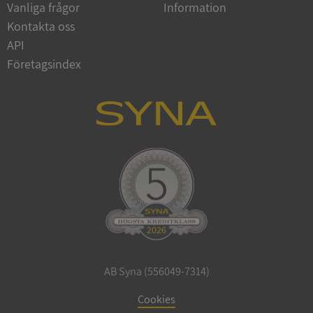
Vanliga frågor
Information
Kontakta oss
API
_GRECAPTCHA
5 månader
Företagsindex
Google LLC
4 veckor
www.google.com
ASP.NET_SessionId
Session
Microsoft
Corporation
en.syna.se
__RequestVerificationToken
Session
Microsoft
Corporation
en.syna.se
AB Syna (556049-7314)
Cookies