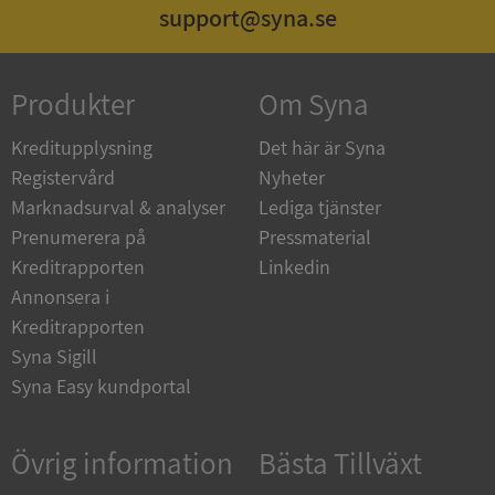
support@syna.se
Produkter
Om Syna
Kreditupplysning
Det här är Syna
__RequestVerificationToken
Session
Microsoft
Registervård
Nyheter
Corporation
upplysningar.syna.se
Marknadsurval & analyser
Lediga tjänster
Prenumerera på
Pressmaterial
Kreditrapporten
Linkedin
Annonsera i
Kreditrapporten
Syna Sigill
Syna Easy kundportal
CookieScriptConsent
1 år 1
CookieScript
månad
Övrig information
Bästa Tillväxt
.syna.se