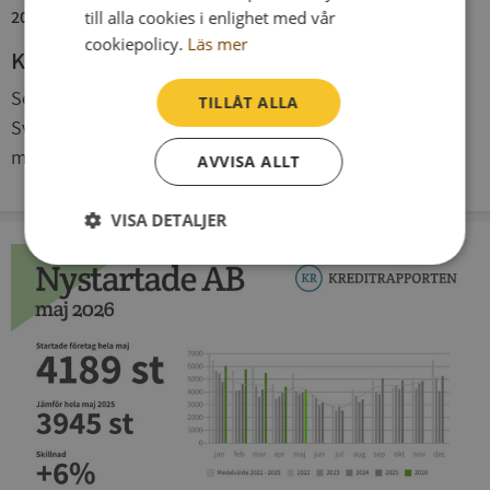
2026-06-11
till alla cookies i enlighet med vår
cookiepolicy.
Läs mer
Konkurserna har minskat sedan december
Sedan december förra året har antalet konkurser i
TILLÅT ALLA
Sverige minskat och maj månad utgör inget undantag,
med en minskning på 8 procent. Men minskningen ...
AVVISA ALLT
VISA DETALJER
Strikt
Prestanda
Inriktning
nödvändigt
Funktioner
Oklassificerade