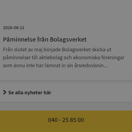
Google
Privacy Policy
VISITOR_PRIVACY_METADATA
5 månader
YouTube
4 veckor
.youtube.com
2026-06-11
Påminnelse från Bolagsverket
Från slutet av maj började Bolagsverket skicka ut
påminnelser till aktiebolag och ekonomiska föreningar
som ännu inte har lämnat in sin årsredovisnin...
ASP.NET_SessionId
Session
Microsoft
Corporation
de.syna.se
Se alla nyheter här
040 - 25 85 00
ARRAffinity
Session
Microsoft
Corporation
.syna.se