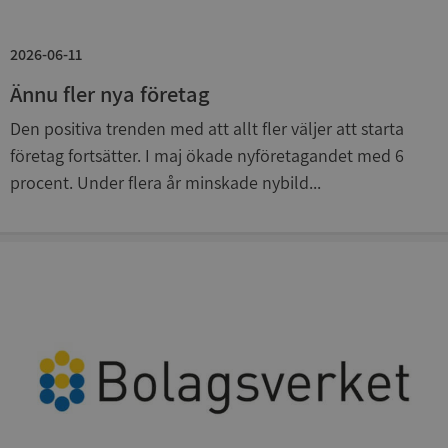
Strikt nödvändigt
Prestanda
Inriktning
2026-06-11
Funktioner
Oklassificerade
Ännu fler nya företag
Strikt nödvändiga kakor tillåter
kärnwebbplatsfunktioner som användarinloggning
Den positiva trenden med att allt fler väljer att starta
och kontohantering. Webbplatsen kan inte
användas ordentligt utan strikt nödvändiga cookies.
företag fortsätter. I maj ökade nyföretagandet med 6
Leverantör
/
procent. Under flera år minskade nybild...
Namn
Utgån
Domän
__RequestVerificationToken
Session
Microsoft
Corporation
de.syna.se