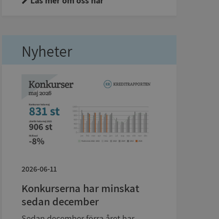
Läs mer om oss här
Nyheter
2026-06-11
Konkurserna har minskat
sedan december
Sedan december förra året har