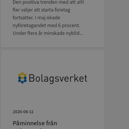
Den positiva trenden med att allt
fler väljer att starta företag
fortsätter. I maj ökade
nyföretagandet med 6 procent.
Under flera år minskade nybild...
bbplatsen kan inte
om ställs av
P.NET MVC-teknik.
hörig publicering
 som förfalskning
ller ingen
rstörs när
a användarens
s interaktion med
ifter om besökarens
2026-06-11
 och inställningar,
nser hedras i
Påminnelse från
ck och utför