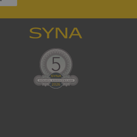
han besökte
om ställs av
P.NET MVC-teknik.
hörig publicering
 som förfalskning
ller ingen
rstörs när
som värdplattform
g, säkerställer
n en besökares
ma server i
ck och utför
en använder
 som
han besökte
eskrivning
sal Analytics -