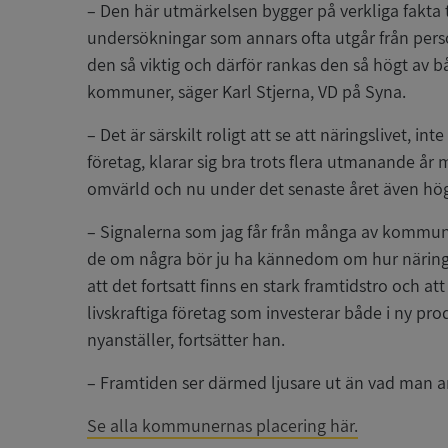
– Den här utmärkelsen bygger på verkliga fakta ti
undersökningar som annars ofta utgår från person
den så viktig och därför rankas den så högt av b
kommuner, säger Karl Stjerna, VD på Syna.
– Det är särskilt roligt att se att näringslivet, 
företag, klarar sig bra trots flera utmanande år
omvärld och nu under det senaste året även hö
– Signalerna som jag får från många av kommune
de om några bör ju ha kännedom om hur näringsl
att det fortsatt finns en stark framtidstro och at
livskraftiga företag som investerar både i ny pr
nyanställer, fortsätter han.
– Framtiden ser därmed ljusare ut än vad man an
Se alla kommunernas placering här.