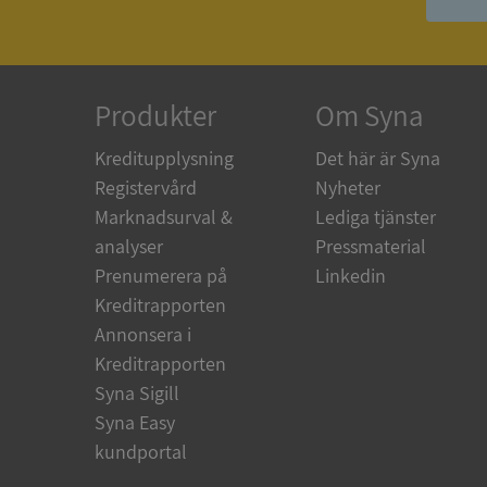
__RequestVerificat
Produkter
Om Syna
Kreditupplysning
Det här är Syna
ARRAffinitySameSit
Registervård
Nyheter
Marknadsurval &
Lediga tjänster
analyser
Pressmaterial
ASP.NET_SessionId
Prenumerera på
Linkedin
Kreditrapporten
Annonsera i
Kreditrapporten
Syna Sigill
Namn
Syna Easy
Namn
__Secure-YNID
Namn
kundportal
__Secure-ROLLOU
_ga