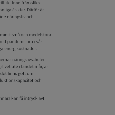
ll skillnad från olika
liga åsikter. Därför är
åde näringsliv och
inte minst små och medelstora
 med pandemi, oro i vår
ga energikostnader.
rnas näringslivschefer,
ivet ute i landet mår, är
t det finns gott om
oduktionskapacitet och
nars kan få intryck av!