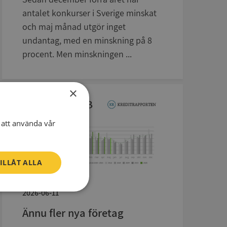
antalet konkurser i Sverige minskat
och maj månad utgör inget
undantag, med en minskning på 8
procent. Men minskningen ...
×
att använda vår
ILLÅT ALLA
2026-06-11
Oklassificerade
Ännu fler nya företag