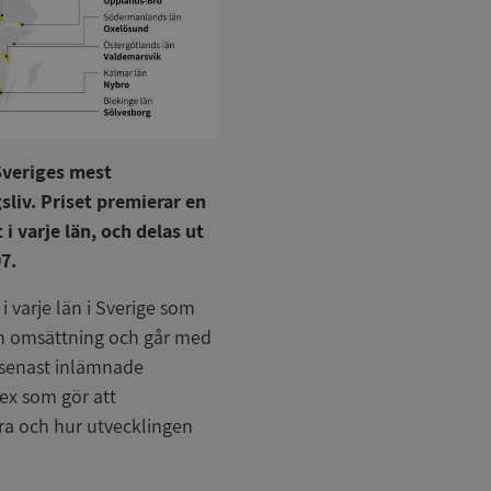
Sveriges mest
liv. Priset premierar en
 i varje län, och delas ut
7.
 varje län i Sverige som
sin omsättning och går med
 senast inlämnade
dex som gör att
a och hur utvecklingen