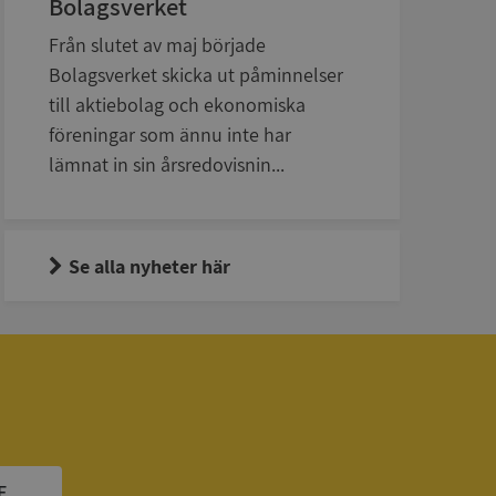
Bolagsverket
en använder
 som
Från slutet av maj började
han besökte
Bolagsverket skicka ut påminnelser
tser som körs på
till aktiebolag och ekonomiska
Den används för
ställa att
föreningar som ännu inte har
as till samma server
lämnat in sin årsredovisnin...
om ställs av
P.NET MVC-teknik.
hörig publicering
 som förfalskning
ller ingen
Se alla nyheter här
rstörs när
cript.com-tjänsten
för besökarens
ie-Script.com
ödvändig cookie
att tillhandahålla
ck och utför
en använder
 som
E