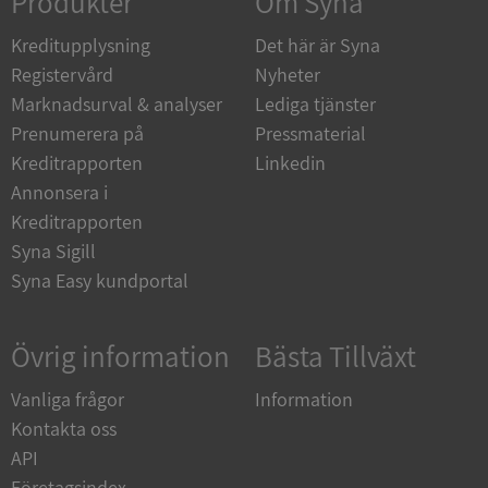
Produkter
Om Syna
Kreditupplysning
Det här är Syna
Registervård
Nyheter
Marknadsurval & analyser
Lediga tjänster
__RequestVerificationToken
Session
Microsoft
Corporation
Prenumerera på
Pressmaterial
upplysningar.syna.se
Kreditrapporten
Linkedin
Annonsera i
Kreditrapporten
Syna Sigill
Syna Easy kundportal
Övrig information
Bästa Tillväxt
CookieScriptConsent
1 år 1
CookieScript
månad
Vanliga frågor
Information
.syna.se
Kontakta oss
API
Företagsindex