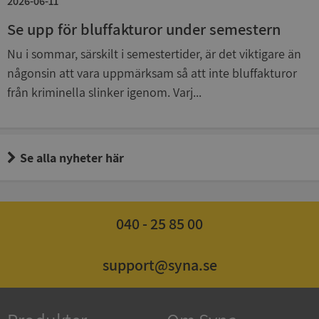
2026-06-11
4 veckor
.youtube.com
Se upp för bluffakturor under semestern
Nu i sommar, särskilt i semestertider, är det viktigare än
någonsin att vara uppmärksam så att inte bluffakturor
från kriminella slinker igenom. Varj...
ASP.NET_SessionId
Session
Microsoft
Se alla nyheter här
Corporation
de.syna.se
040 - 25 85 00
ARRAffinity
Session
Microsoft
support@syna.se
Corporation
.syna.se