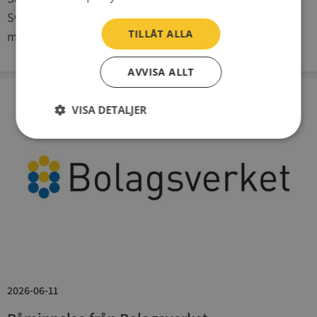
Sverige minskat och maj månad utgör inget undantag,
TILLÅT ALLA
med en minskning på 8 procent. Men minskningen ...
AVVISA ALLT
VISA DETALJER
Strikt
Prestanda
Inriktning
nödvändigt
Funktioner
Oklassificerade
2026-06-11
Strikt nödvändigt
Prestanda
Inriktning