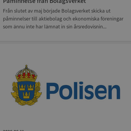
Påminnelse från Bolagsverket
Funktioner
Oklassificerade
Från slutet av maj började Bolagsverket skicka ut
Strikt nödvändiga kakor tillåter
påminnelser till aktiebolag och ekonomiska föreningar
kärnwebbplatsfunktioner som användarinloggning
och kontohantering. Webbplatsen kan inte
som ännu inte har lämnat in sin årsredovisnin...
användas ordentligt utan strikt nödvändiga cookies.
Leverantör
/
Namn
Utgån
Domän
__RequestVerificationToken
Session
Microsoft
Corporation
de.syna.se
Google
Privacy Policy
VISITOR_PRIVACY_METADATA
5 månader
YouTube