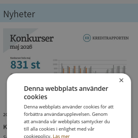
Nyheter
×
Denna webbplats använder
cookies
Denna webbplats använder cookies för att
förbättra användarupplevelsen. Genom
2026-06-11
att använda vår webbplats samtycker du
Konkurserna har minskat sedan december
till alla cookies i enlighet med vår
cookiepolicy.
Läs mer
Sedan december förra året har antalet konkurser i