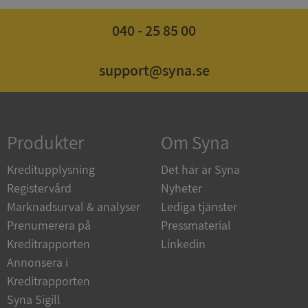
Leverantör
/
Namn
Utgån
040 - 25 85 00
Domän
__RequestVerificationToken
Session
Microsoft
support@syna.se
Corporation
de.syna.se
Produkter
Om Syna
Kreditupplysning
Det här är Syna
Registervård
Nyheter
Marknadsurval & analyser
Lediga tjänster
Google
Privacy Policy
Prenumerera på
Pressmaterial
VISITOR_PRIVACY_METADATA
5 månader
YouTube
4 veckor
.youtube.com
Kreditrapporten
Linkedin
Annonsera i
Kreditrapporten
Syna Sigill