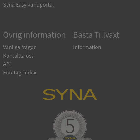
Syna Easy kundportal
ASP.NET_SessionId
Session
Microsoft
Övrig information
Bästa Tillväxt
Corporation
de.syna.se
Vanliga frågor
Information
Kontakta oss
API
Företagsindex
ARRAffinity
Session
Microsoft
Corporation
.syna.se
__RequestVerificationToken
Session
Microsoft