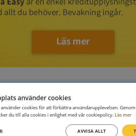
plats använder cookies
Postadress
använder cookies för att förbättra användarupplevelsen. Genom 
Box 7785
er du till alla cookies i enlighet med vår cookiepolicy.
Läs mer
103 96 Stockholm
ER
AVVISA ALLT
T