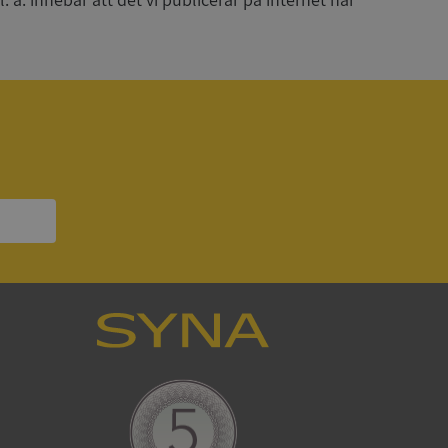
ödvändig cookie
att tillhandahålla
ck och utför
en använder
 som
han besökte
om ställs av
P.NET MVC-teknik.
hörig publicering
 som förfalskning
ller ingen
rstörs när
som värdplattform
g, säkerställer
n en besökares
ma server i
ck och utför
en använder
 som
han besökte