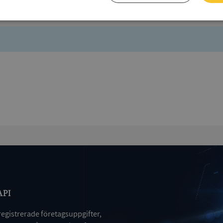
Prestanda
Inriktning
Funktioner
Strikt nödvändigt
Prestanda
Inriktning
Funktioner
Oklassificerade
kor tillåter kärnwebbplatsfunktioner som användarinloggning och kontohantering. We
utan strikt nödvändiga cookies.
Leverantör
/
Utgång
Beskrivning
Domän
ionToken
Session
Det här är en förfalskningscookie s
Microsoft
webbapplikationer byggda med AS
Corporation
Den är utformad för att stoppa obe
de.syna.se
API
av innehåll till en webbplats, känd
över flera webbplatser. Den innehå
information om användaren och fö
registrerade företagsuppgifter,
webbläsaren stängs.