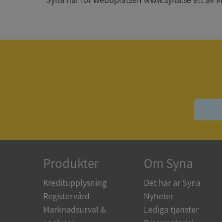
_GRECAPTCHA
ASP.NET_SessionId
__RequestVerificat
ARRAffinitySameSit
Produkter
Om Syna
ASP.NET_SessionId
Kreditupplysning
Det här är Syna
Registervård
Nyheter
Marknadsurval &
Lediga tjänster