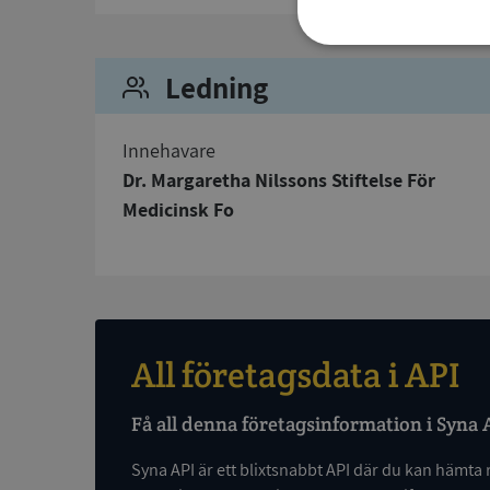
Strikt
nödvändigt
Ledning
Innehavare
Dr. Margaretha Nilssons Stiftelse För
Medicinsk Fo
Strikt nödvändiga ka
användas ordentligt 
Namn
All företagsdata i API
__RequestVerificat
Få all denna företagsinformation i Syna 
Syna API är ett blixtsnabbt API där du kan hämta 