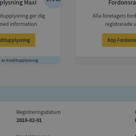
plysning Maxi
Fordonsra
itupplysning ger dig
Alla företagets for
med information
registrerade 
ditupplysning
Köp Fordons
r av kreditupplysning
+
registreringsdatum
2018-02-01