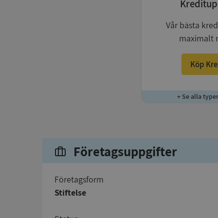
Kreditup
Vår bästa kred
maximalt 
Köp Kre
+ Se alla type
Företagsuppgifter
företagsform
Stiftelse