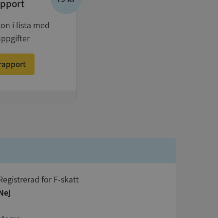
pport
don i lista med
uppgifter
rapport
registrerad för F-skatt
Nej