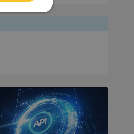
Oklassificerade
bbplatsen kan inte
om ställs av
P.NET MVC-teknik.
hörig publicering
 som förfalskning
ller ingen
rstörs när