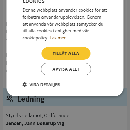
cookies
telefon
Denna webbplats använder cookies för att
förbättra användarupplevelsen. Genom
Postadress
att använda vår webbplats samtycker du
till alla cookies i enlighet med vår
Håbynvägen 6
cookiepolicy.
Läs mer
458 30 Färgelanda
TILLÅT ALLA
Besöksadress
Håbynvägen 6
AVVISA ALLT
458 30 Färgelanda
VISA DETALJER
Ledning
Strikt
Prestanda
Inriktning
nödvändigt
Styrelseledamot, Ordförande
Jensen, Jann Dollerup Vig
Funktioner
Oklassificerade