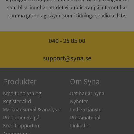
som bl. a. innebär att det vi publicerar på internet har
CookieScriptConsent
1 år 1
CookieScript
samma grundlagsskydd som i tidningar, radio och tv.
månad
.syna.se
040 - 25 85 00
_GRECAPTCHA
5 månader
Google LLC
support@syna.se
4 veckor
www.google.com
Produkter
Om Syna
ASP.NET_SessionId
Session
Microsoft
Corporation
en.syna.se
Kreditupplysning
Det här är Syna
Registervård
Nyheter
Marknadsurval & analyser
Lediga tjänster
Prenumerera på
Pressmaterial
Kreditrapporten
Linkedin
__RequestVerificationToken
Session
Microsoft
Annonsera i
Corporation