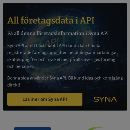
All företagsdata i API
Google
Få all denna företagsinformation i Syna API
Privacy Policy
VISITOR_PRIVACY_METADATA
5 månader
YouTube
4 veckor
.youtube.com
Syna API är ett blixtsnabbt API där du kan hämta
registrerade företagsuppgifter, betalningsanmärkningar,
skatteuppgifter och mycket mer på alla Sveriges företag
och personer.
Denna sida använder Syna API. Bli kund idag och kom igång
direkt!
Läs mer om Syna API
ASP.NET_SessionId
Session
Microsoft
Corporation
de.syna.se