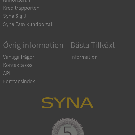
en.syna.se
Kreditrapporten
Syna Sigill
Syna Easy kundportal
Övrig information
Bästa Tillväxt
Vanliga frågor
Information
Kontakta oss
ARRAffinitySameSite
Session
Microsoft
API
Corporation
.syna.se
Företagsindex
ASP.NET_SessionId
Session
Microsoft
Corporation
upplysningar.syna.se