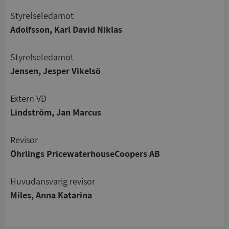
Styrelseledamot
Adolfsson, Karl David Niklas
Styrelseledamot
Strikt nödvändigt
Prestanda
Inriktning
Jensen, Jesper Vikelsö
Funktioner
Oklassificerade
Strikt nödvändiga kakor tillåter
Extern VD
kärnwebbplatsfunktioner som användarinloggning
Lindström, Jan Marcus
och kontohantering. Webbplatsen kan inte
användas ordentligt utan strikt nödvändiga cookies.
Leverantör
/
Revisor
Namn
Utgån
Domän
Öhrlings PricewaterhouseCoopers AB
__RequestVerificationToken
Session
Microsoft
Corporation
Huvudansvarig revisor
de.syna.se
Miles, Anna Katarina