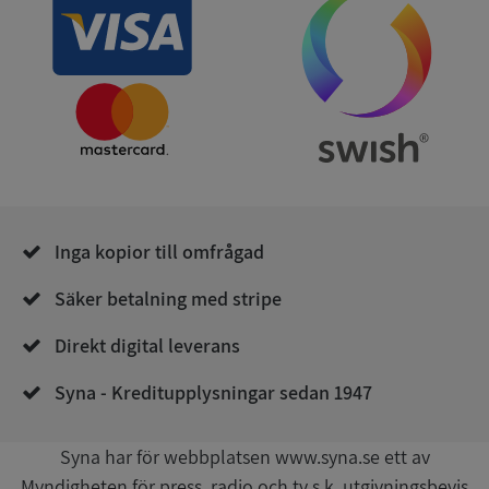
ARRAffinity
Session
Microsoft
Corporation
.syna.se
Inga kopior till omfrågad
__RequestVerificationToken
Session
Microsoft
Corporation
upplysningar.syna.se
Säker betalning med stripe
Direkt digital leverans
Syna - Kreditupplysningar sedan 1947
Syna har för webbplatsen www.syna.se ett av
Myndigheten för press, radio och tv s.k. utgivningsbevis