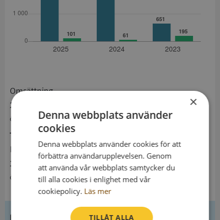
Omsättning
×
2 126 kSEK
Denna webbplats använder
Ökning från 2024 till 2025 med 17,5%
cookies
Denna webbplats använder cookies för att
Resultat
förbättra användarupplevelsen. Genom
101 kSEK
att använda vår webbplats samtycker du
Ökning från 2024 till 2025 med 65,6%
till alla cookies i enlighet med vår
cookiepolicy.
Läs mer
Kontaktuppgifter
TILLÅT ALLA