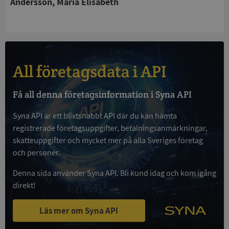
Andersson, Maria Elisabeth
kärnwebbplatsfunktioner som användarinloggning
och kontohantering. Webbplatsen kan inte
användas ordentligt utan strikt nödvändiga cookies.
Leverantör
/
Namn
Utgån
Domän
All företagsdata i API
__RequestVerificationToken
Session
Microsoft
Corporation
de.syna.se
Få all denna företagsinformation i Syna API
Syna API är ett blixtsnabbt API där du kan hämta
registrerade företagsuppgifter, betalningsanmärkningar,
skatteuppgifter och mycket mer på alla Sveriges företag
och personer.
Denna sida använder Syna API. Bli kund idag och kom igång
direkt!
Google
Privacy Policy
VISITOR_PRIVACY_METADATA
5 månader
YouTube
4 veckor
.youtube.com
Läs mer om Syna API