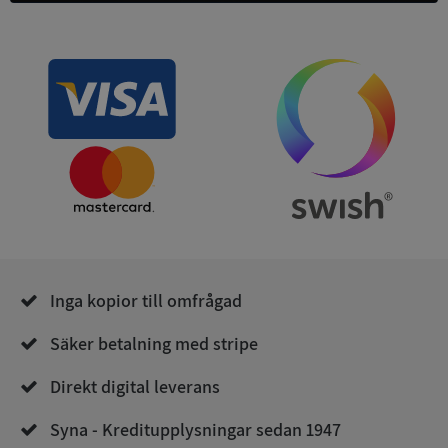
ASP.NET_SessionId
Session
Microsoft
Corporation
de.syna.se
Inga kopior till omfrågad
ARRAffinity
Session
Microsoft
Corporation
.syna.se
Säker betalning med stripe
Direkt digital leverans
Syna - Kreditupplysningar sedan 1947