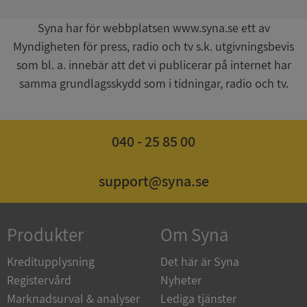
Syna har för webbplatsen www.syna.se ett av
__RequestVerificationToken
Session
Microsoft
Corporation
Myndigheten för press, radio och tv s.k. utgivningsbevis
upplysningar.syna.se
som bl. a. innebär att det vi publicerar på internet har
samma grundlagsskydd som i tidningar, radio och tv.
040 - 25 85 00
support@syna.se
CookieScriptConsent
1 år 1
CookieScript
månad
.syna.se
Produkter
Om Syna
Kreditupplysning
Det här är Syna
Registervård
Nyheter
Marknadsurval & analyser
Lediga tjänster
_GRECAPTCHA
5 månader
Google LLC