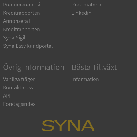
4 veckor
www.google.com
Prenumerera på
Pressmaterial
Kreditrapporten
Linkedin
Annonsera i
ASP.NET_SessionId
Session
Microsoft
Kreditrapporten
Corporation
en.syna.se
Syna Sigill
Syna Easy kundportal
Övrig information
Bästa Tillväxt
__RequestVerificationToken
Session
Microsoft
Vanliga frågor
Information
Corporation
en.syna.se
Kontakta oss
API
Företagsindex