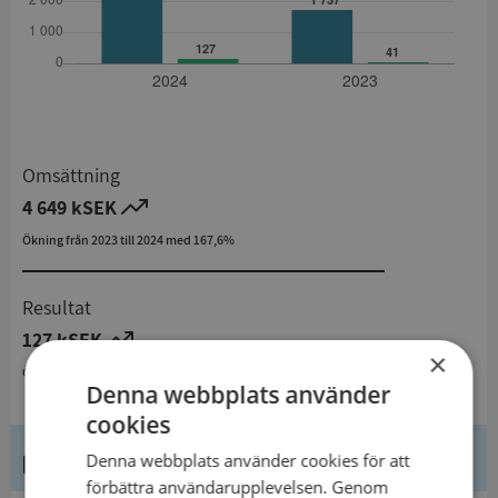
Omsättning
4 649 kSEK
Ökning från 2023 till 2024 med 167,6%
Resultat
127 kSEK
×
Ökning från 2023 till 2024 med 209,8%
Denna webbplats använder
cookies
Kontaktuppgifter
Denna webbplats använder cookies för att
förbättra användarupplevelsen. Genom