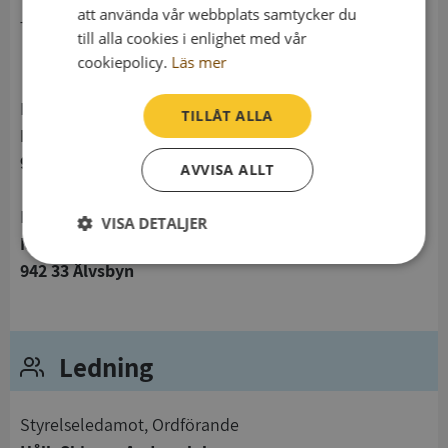
att använda vår webbplats samtycker du
telefon
till alla cookies i enlighet med vår
cookiepolicy.
Läs mer
Postadress
TILLÅT ALLA
Medborgargatan 3
942 33 Älvsbyn
AVVISA ALLT
Besöksadress
VISA DETALJER
Medborgargatan 3
Strikt
Prestanda
Inriktning
942 33 Älvsbyn
nödvändigt
Ledning
Funktioner
Oklassificerade
Styrelseledamot, Ordförande