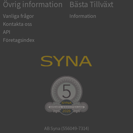
Övrig information
Bästa Tillväxt
Vanliga frågor
Information
Kontakta oss
API
Företagsindex
ARRAffinitySameSite
Session
Microsoft
Corporation
.syna.se
ASP.NET_SessionId
Session
Microsoft
Corporation
upplysningar.syna.se
AB Syna (556049-7314)