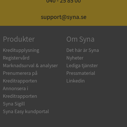
040 - 25 85 00
support@syna.se
_GRECAPTCHA
5 månader
Google LLC
4 veckor
www.google.com
Produkter
Om Syna
Kreditupplysning
Det här är Syna
Registervård
Nyheter
ASP.NET_SessionId
Session
Microsoft
Corporation
Marknadsurval & analyser
Lediga tjänster
en.syna.se
Prenumerera på
Pressmaterial
Kreditrapporten
Linkedin
Annonsera i
Kreditrapporten
Syna Sigill
__RequestVerificationToken
Session
Microsoft
Corporation
Syna Easy kundportal
en.syna.se