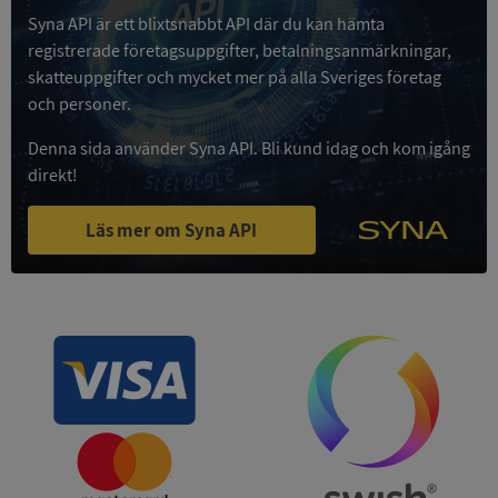
Syna API är ett blixtsnabbt API där du kan hämta
Google
registrerade företagsuppgifter, betalningsanmärkningar,
Privacy Policy
VISITOR_PRIVACY_METADATA
5 månader
YouTube
skatteuppgifter och mycket mer på alla Sveriges företag
4 veckor
.youtube.com
och personer.
Denna sida använder Syna API. Bli kund idag och kom igång
direkt!
Läs mer om Syna API
ASP.NET_SessionId
Session
Microsoft
Corporation
de.syna.se
ARRAffinity
Session
Microsoft
Corporation