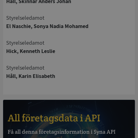
Håll, Skinnar Anders Johan
Strikt nödvändigt
Prestanda
Inriktning
Styrelseledamot
Funktioner
Oklassificerade
El Naschie, Sonya Nadia Mohamed
Strikt nödvändiga kakor tillåter
kärnwebbplatsfunktioner som användarinloggning
Styrelseledamot
och kontohantering. Webbplatsen kan inte
Hick, Kenneth Leslie
användas ordentligt utan strikt nödvändiga cookies.
Leverantör
/
Namn
Utgån
Styrelseledamot
Domän
Håll, Karin Elisabeth
__RequestVerificationToken
Session
Microsoft
Corporation
de.syna.se
All företagsdata i API
Få all denna företagsinformation i Syna API