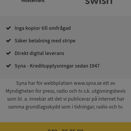
.syna.se
Inga kopior till omfrågad
Säker betalning med stripe
__RequestVerificationToken
Session
Microsoft
Direkt digital leverans
Corporation
upplysningar.syna.se
Syna - Kreditupplysningar sedan 1947
Syna har för webbplatsen www.syna.se ett av
Myndigheten för press, radio och tv s.k. utgivningsbevis
som bl. a. innebär att det vi publicerar på internet har
samma grundlagsskydd som i tidningar, radio och tv.
CookieScriptConsent
1 år 1
CookieScript
månad
.syna.se