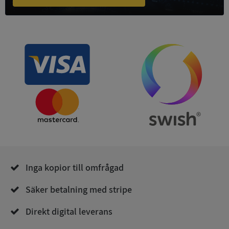
ASP.NET_SessionId
Session
Microsoft
Corporation
de.syna.se
ARRAffinity
Session
Microsoft
Inga kopior till omfrågad
Corporation
.syna.se
Säker betalning med stripe
Direkt digital leverans