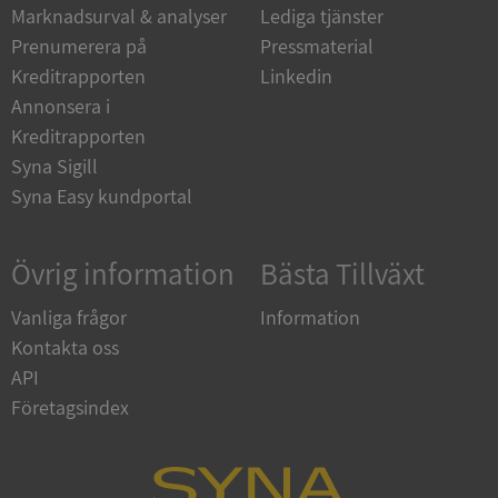
_GRECAPTCHA
5 månader
Google LLC
Marknadsurval & analyser
Lediga tjänster
4 veckor
www.google.com
Prenumerera på
Pressmaterial
Kreditrapporten
Linkedin
Annonsera i
ASP.NET_SessionId
Session
Microsoft
Corporation
Kreditrapporten
en.syna.se
Syna Sigill
Syna Easy kundportal
Övrig information
Bästa Tillväxt
__RequestVerificationToken
Session
Microsoft
Corporation
Vanliga frågor
Information
en.syna.se
Kontakta oss
API
Företagsindex