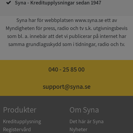
Syna - Kreditupplysningar sedan 1947
__RequestVerificationToken
Session
Microsoft
Syna har för webbplatsen www.syna.se ett av
Corporation
upplysningar.syna.se
Myndigheten för press, radio och tv s.k. utgivningsbevis
som bl. a. innebär att det vi publicerar på internet har
samma grundlagsskydd som i tidningar, radio och tv.
040 - 25 85 00
support@syna.se
CookieScriptConsent
1 år 1
CookieScript
månad
.syna.se
Produkter
Om Syna
Kreditupplysning
Det här är Syna
Registervård
Nyheter