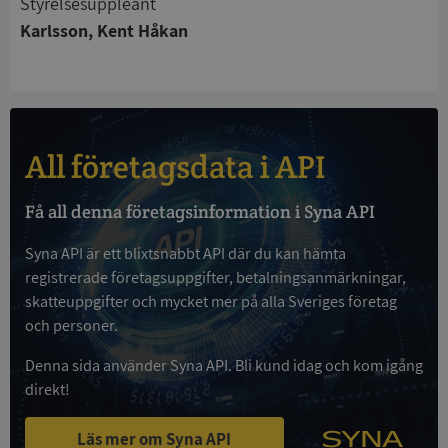
Styrelsesuppleant
Strikt nödvändiga kakor tillåter
kärnwebbplatsfunktioner som användarinloggning
Karlsson, Kent Håkan
och kontohantering. Webbplatsen kan inte
användas ordentligt utan strikt nödvändiga cookies.
Leverantör
/
Namn
Utgån
Domän
__RequestVerificationToken
Session
Microsoft
All företagsdata i API
Corporation
de.syna.se
Få all denna företagsinformation i Syna API
Syna API är ett blixtsnabbt API där du kan hämta
registrerade företagsuppgifter, betalningsanmärkningar,
skatteuppgifter och mycket mer på alla Sveriges företag
och personer.
Denna sida använder Syna API. Bli kund idag och kom igång
Google
direkt!
Privacy Policy
VISITOR_PRIVACY_METADATA
5 månader
YouTube
4 veckor
.youtube.com
Läs mer om Syna API