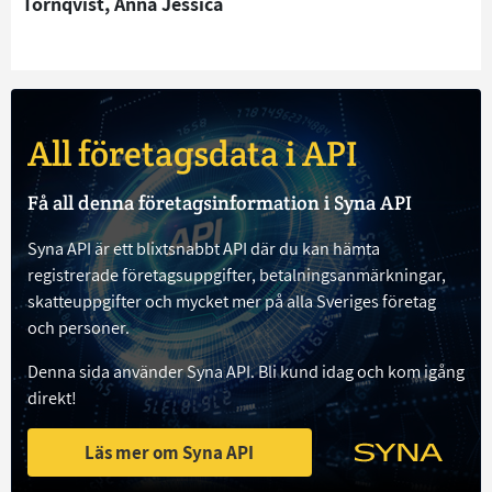
Tornqvist, Anna Jessica
All företagsdata i API
Få all denna företagsinformation i Syna API
Syna API är ett blixtsnabbt API där du kan hämta
registrerade företagsuppgifter, betalningsanmärkningar,
skatteuppgifter och mycket mer på alla Sveriges företag
och personer.
Denna sida använder Syna API. Bli kund idag och kom igång
direkt!
Läs mer om Syna API