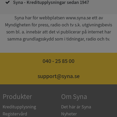
Syna - Kreditupplysningar sedan 1947
__RequestVerificationToken
Session
Microsoft
Syna har för webbplatsen www.syna.se ett av
Corporation
upplysningar.syna.se
Myndigheten för press, radio och tv s.k. utgivningsbevis
som bl. a. innebär att det vi publicerar på internet har
samma grundlagsskydd som i tidningar, radio och tv.
040 - 25 85 00
support@syna.se
CookieScriptConsent
1 år 1
CookieScript
månad
.syna.se
Produkter
Om Syna
Kreditupplysning
Det här är Syna
Registervård
Nyheter