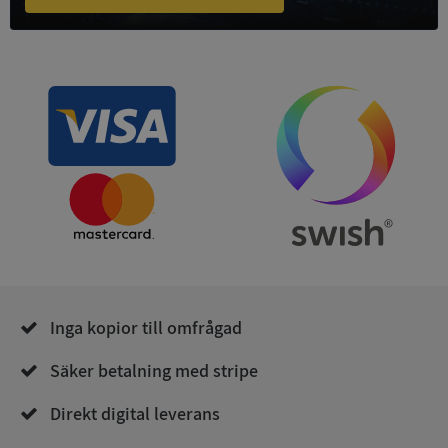
ASP.NET_SessionId
Session
Microsoft
Corporation
de.syna.se
ARRAffinity
Session
Microsoft
Inga kopior till omfrågad
Corporation
.syna.se
Säker betalning med stripe
Direkt digital leverans