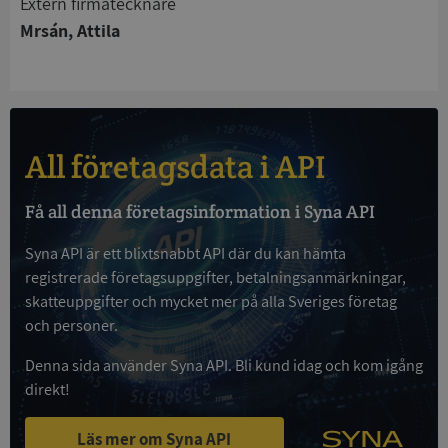
Extern firmatecknare
Strikt nödvändiga kakor tillåter
kärnwebbplatsfunktioner som användarinloggning
Mrsán, Attila
och kontohantering. Webbplatsen kan inte
användas ordentligt utan strikt nödvändiga cookies.
Leverantör
/
Namn
Utgån
Domän
__RequestVerificationToken
Session
Microsoft
All företagsdata i API
Corporation
de.syna.se
Få all denna företagsinformation i Syna API
Syna API är ett blixtsnabbt API där du kan hämta
registrerade företagsuppgifter, betalningsanmärkningar,
skatteuppgifter och mycket mer på alla Sveriges företag
och personer.
Denna sida använder Syna API. Bli kund idag och kom igång
Google
direkt!
Privacy Policy
VISITOR_PRIVACY_METADATA
5 månader
YouTube
4 veckor
.youtube.com
Läs mer om Syna API