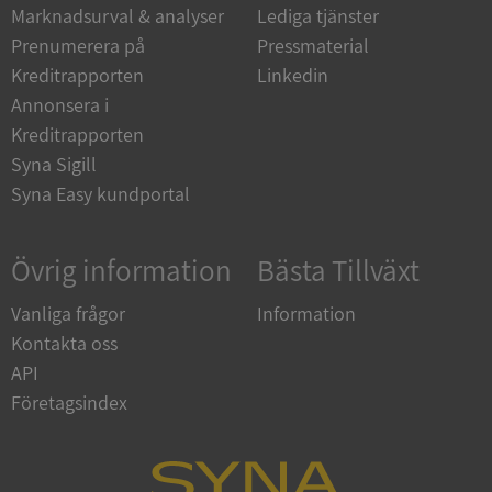
_GRECAPTCHA
5 månader
Google LLC
Marknadsurval & analyser
Lediga tjänster
4 veckor
www.google.com
Prenumerera på
Pressmaterial
Kreditrapporten
Linkedin
Annonsera i
ASP.NET_SessionId
Session
Microsoft
Corporation
Kreditrapporten
en.syna.se
Syna Sigill
Syna Easy kundportal
Övrig information
Bästa Tillväxt
__RequestVerificationToken
Session
Microsoft
Corporation
Vanliga frågor
Information
en.syna.se
Kontakta oss
API
Företagsindex