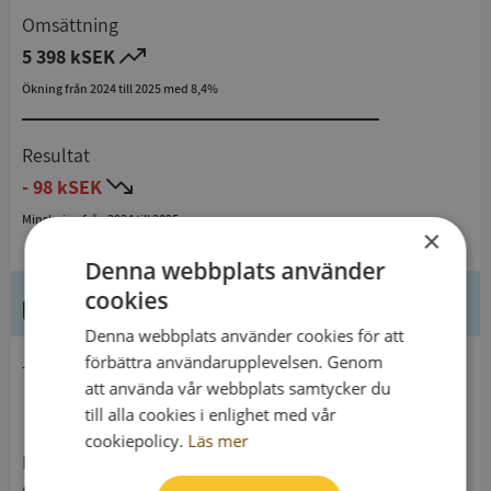
Omsättning
5 398 kSEK
Ökning från 2024 till 2025 med 8,4%
Resultat
- 98 kSEK
Minskning från 2024 till 2025
×
Denna webbplats använder
cookies
Kontaktuppgifter
Denna webbplats använder cookies för att
förbättra användarupplevelsen. Genom
telefon
att använda vår webbplats samtycker du
till alla cookies i enlighet med vår
cookiepolicy.
Läs mer
Postadress