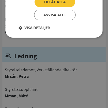
Sparregatan 8
TILLÅT ALLA
514 40 Limmared
AVVISA ALLT
Besöksadress
Sparregatan 8
VISA DETALJER
514 40 Limmared
Strikt
Prestanda
Inriktning
nödvändigt
Ledning
Funktioner
Oklassificerade
Styrelseledamot, Verkställande direktör
Mrsán, Petra
Styrelsesuppleant
Strikt nödvändigt
Prestanda
Inriktning
Mrsan, Máté
Funktioner
Oklassificerade