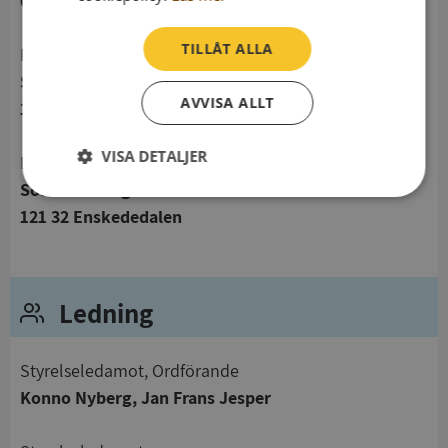
0722340332
TILLÅT ALLA
Postadress
Sofielundsvägen 4
AVVISA ALLT
121 32 Enskededalen
VISA DETALJER
Besöksadress
Sofielundsvägen 4
Strikt
Prestanda
Inriktning
121 32 Enskededalen
nödvändigt
Funktioner
Oklassificerade
Ledning
Styrelseledamot, Ordförande
Konno Nyberg, Jan Frans Jesper
Strikt nödvändigt
Prestanda
Inriktning