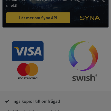
4 veckor
.youtube.com
direkt!
Läs mer om Syna API
ASP.NET_SessionId
Session
Microsoft
Corporation
de.syna.se
ARRAffinity
Session
Microsoft
Corporation
.syna.se
Inga kopior till omfrågad