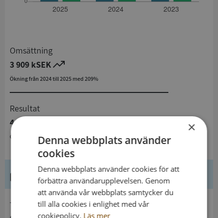
Omsättning
3 909 kSEK
Ökning från 2024 till 2025 med 209%
Resultat
443 kSEK
×
Ökning från 2024 till 2025 med 292%
Denna webbplats använder
cookies
Denna webbplats använder cookies för att
Kontaktuppgifter
förbättra användarupplevelsen. Genom
att använda vår webbplats samtycker du
till alla cookies i enlighet med vår
telefon
cookiepolicy.
Läs mer