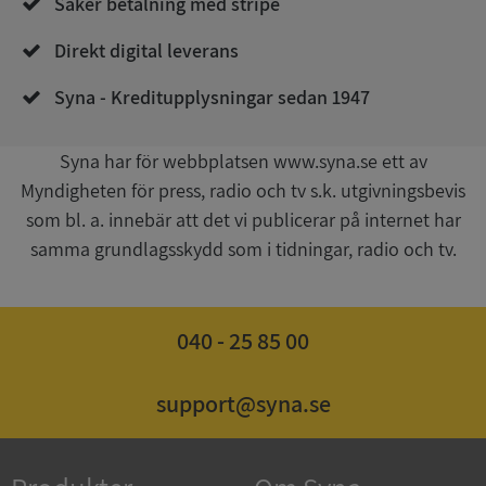
Säker betalning med stripe
Direkt digital leverans
Syna - Kreditupplysningar sedan 1947
__RequestVerificationToken
Session
Microsoft
Corporation
upplysningar.syna.se
Syna har för webbplatsen www.syna.se ett av
Myndigheten för press, radio och tv s.k. utgivningsbevis
som bl. a. innebär att det vi publicerar på internet har
samma grundlagsskydd som i tidningar, radio och tv.
040 - 25 85 00
CookieScriptConsent
1 år 1
CookieScript
månad
.syna.se
support@syna.se