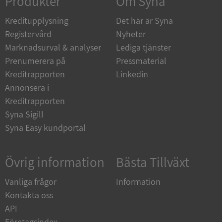
Produkter
Om Syna
Kreditupplysning
Det här är Syna
_GRECAPTCHA
5 månader
Google LLC
4 veckor
www.google.com
Registervård
Nyheter
Marknadsurval & analyser
Lediga tjänster
Prenumerera på
Pressmaterial
ASP.NET_SessionId
Session
Microsoft
Kreditrapporten
Linkedin
Corporation
en.syna.se
Annonsera i
Kreditrapporten
Syna Sigill
Syna Easy kundportal
__RequestVerificationToken
Session
Microsoft
Corporation
Övrig information
Bästa Tillväxt
en.syna.se
Vanliga frågor
Information
Kontakta oss
API
Företagsindex