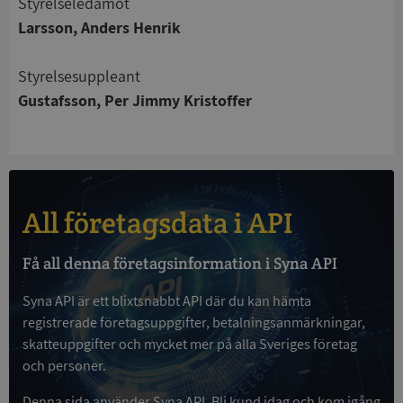
Styrelseledamot
Funktioner
Oklassificerade
Larsson, Anders Henrik
Strikt nödvändiga kakor tillåter
kärnwebbplatsfunktioner som användarinloggning
Styrelsesuppleant
och kontohantering. Webbplatsen kan inte
användas ordentligt utan strikt nödvändiga cookies.
Gustafsson, Per Jimmy Kristoffer
Leverantör
/
Namn
Utgån
Domän
__RequestVerificationToken
Session
Microsoft
Corporation
de.syna.se
All företagsdata i API
Få all denna företagsinformation i Syna API
Syna API är ett blixtsnabbt API där du kan hämta
registrerade företagsuppgifter, betalningsanmärkningar,
skatteuppgifter och mycket mer på alla Sveriges företag
och personer.
Google
Privacy Policy
VISITOR_PRIVACY_METADATA
5 månader
Denna sida använder Syna API. Bli kund idag och kom igång
YouTube