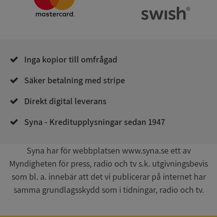
Corporation
.syna.se
Inga kopior till omfrågad
Säker betalning med stripe
__RequestVerificationToken
Session
Microsoft
Corporation
Direkt digital leverans
upplysningar.syna.se
Syna - Kreditupplysningar sedan 1947
Syna har för webbplatsen www.syna.se ett av
Myndigheten för press, radio och tv s.k. utgivningsbevis
som bl. a. innebär att det vi publicerar på internet har
samma grundlagsskydd som i tidningar, radio och tv.
CookieScriptConsent
1 år 1
CookieScript
månad
.syna.se