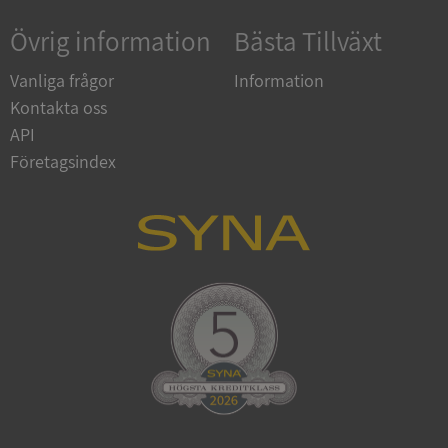
Övrig information
Bästa Tillväxt
Vanliga frågor
Information
Kontakta oss
API
Företagsindex
ARRAffinitySameSite
Session
Microsoft
Corporation
.syna.se
ASP.NET_SessionId
Session
Microsoft
Corporation
upplysningar.syna.se