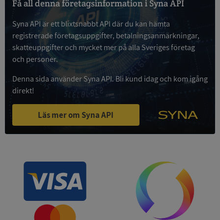
Få all denna företagsinformation i Syna API
Syna API är ett blixtsnabbt API där du kan hämta
Google
Privacy Policy
registrerade företagsuppgifter, betalningsanmärkningar,
VISITOR_PRIVACY_METADATA
5 månader
YouTube
4 veckor
.youtube.com
skatteuppgifter och mycket mer på alla Sveriges företag
och personer.
Denna sida använder Syna API. Bli kund idag och kom igång
direkt!
Läs mer om Syna API
ASP.NET_SessionId
Session
Microsoft
Corporation
de.syna.se
ARRAffinity
Session
Microsoft