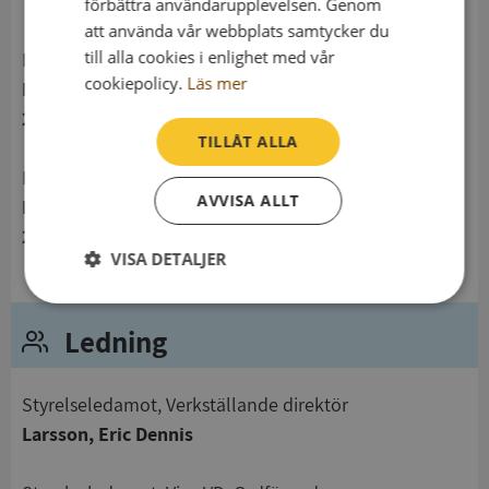
förbättra användarupplevelsen. Genom
att använda vår webbplats samtycker du
till alla cookies i enlighet med vår
Postadress
cookiepolicy.
Läs mer
Koppargatan 12
234 35 Lomma
TILLÅT ALLA
Besöksadress
AVVISA ALLT
Koppargatan 12
234 35 Lomma
VISA DETALJER
Strikt
Prestanda
Inriktning
nödvändigt
Ledning
Styrelseledamot, Verkställande direktör
Funktioner
Oklassificerade
Larsson, Eric Dennis