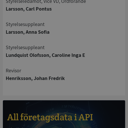
Styrelseledamot, Vice VD, Ordförande
Larsson, Carl Pontus
Strikt nödvändigt
Prestanda
Inriktning
Styrelsesuppleant
Funktioner
Oklassificerade
Larsson, Anna Sofia
Strikt nödvändiga kakor tillåter
kärnwebbplatsfunktioner som användarinloggning
Styrelsesuppleant
och kontohantering. Webbplatsen kan inte
användas ordentligt utan strikt nödvändiga cookies.
Lundquist Olofsson, Caroline Inga E
Leverantör
/
Namn
Utgån
Domän
Revisor
Henriksson, Johan Fredrik
__RequestVerificationToken
Session
Microsoft
Corporation
de.syna.se
All företagsdata i API