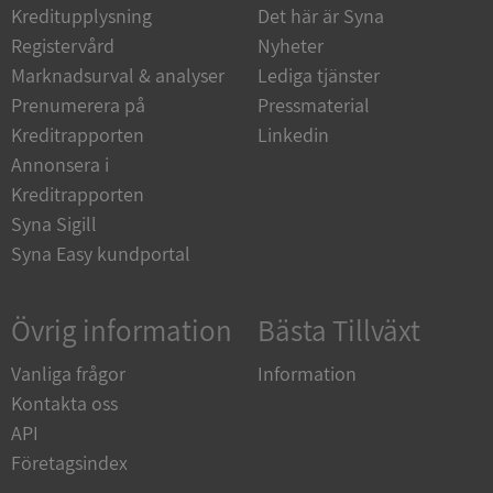
Kreditupplysning
Det här är Syna
_GRECAPTCHA
5 månader
Google LLC
Registervård
Nyheter
4 veckor
www.google.com
Marknadsurval & analyser
Lediga tjänster
Prenumerera på
Pressmaterial
Kreditrapporten
Linkedin
ASP.NET_SessionId
Session
Microsoft
Corporation
Annonsera i
en.syna.se
Kreditrapporten
Syna Sigill
Syna Easy kundportal
__RequestVerificationToken
Session
Microsoft
Övrig information
Bästa Tillväxt
Corporation
en.syna.se
Vanliga frågor
Information
Kontakta oss
API
Företagsindex