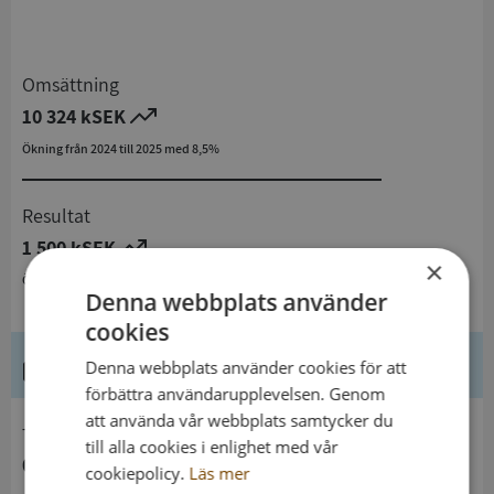
Omsättning
10 324 kSEK
Ökning från 2024 till 2025 med 8,5%
Resultat
1 500 kSEK
×
Ökning från 2024 till 2025 med 143,1%
Denna webbplats använder
cookies
Kontaktuppgifter
Denna webbplats använder cookies för att
förbättra användarupplevelsen. Genom
att använda vår webbplats samtycker du
telefon
till alla cookies i enlighet med vår
046734616
cookiepolicy.
Läs mer