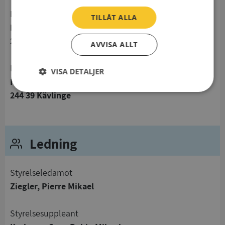
Postadress
TILLÅT ALLA
Floravägen 54
244 39 Kävlinge
AVVISA ALLT
Besöksadress
VISA DETALJER
Floravägen 54
Strikt
Prestanda
Inriktning
244 39 Kävlinge
nödvändigt
Ledning
Funktioner
Oklassificerade
Styrelseledamot
Ziegler, Pierre Mikael
Strikt nödvändigt
Prestanda
Inriktning
Styrelsesuppleant
Funktioner
Oklassificerade