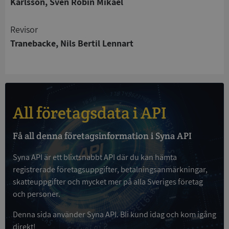
Karlsson, Sven Robin Mikael
Strikt nödvändiga kakor tillåter
kärnwebbplatsfunktioner som användarinloggning
Revisor
och kontohantering. Webbplatsen kan inte
Tranebacke, Nils Bertil Lennart
användas ordentligt utan strikt nödvändiga cookies.
Leverantör
/
Namn
Utgån
Domän
__RequestVerificationToken
Session
Microsoft
Corporation
de.syna.se
All företagsdata i API
Få all denna företagsinformation i Syna API
Syna API är ett blixtsnabbt API där du kan hämta
registrerade företagsuppgifter, betalningsanmärkningar,
skatteuppgifter och mycket mer på alla Sveriges företag
och personer.
Google
Denna sida använder Syna API. Bli kund idag och kom igång
Privacy Policy
VISITOR_PRIVACY_METADATA
5 månader
YouTube
direkt!
4 veckor
.youtube.com