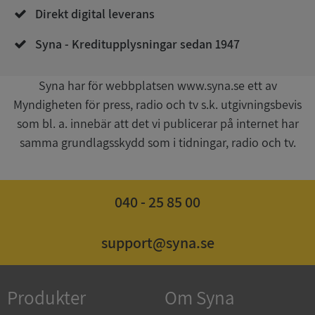
Direkt digital leverans
Syna - Kreditupplysningar sedan 1947
__RequestVerificationToken
Session
Microsoft
Corporation
upplysningar.syna.se
Syna har för webbplatsen www.syna.se ett av
Myndigheten för press, radio och tv s.k. utgivningsbevis
som bl. a. innebär att det vi publicerar på internet har
samma grundlagsskydd som i tidningar, radio och tv.
040 - 25 85 00
CookieScriptConsent
1 år 1
CookieScript
support@syna.se
månad
.syna.se
Produkter
Om Syna