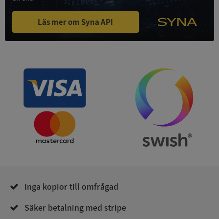
Läs mer om Syna API
ASP.NET_SessionId
Session
Microsoft
Corporation
de.syna.se
ARRAffinity
Session
Microsoft
Corporation
.syna.se
Inga kopior till omfrågad
Säker betalning med stripe