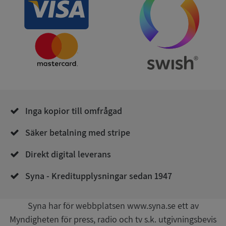
ASP.NET_SessionId
Session
Microsoft
Corporation
de.syna.se
Inga kopior till omfrågad
Säker betalning med stripe
ARRAffinity
Session
Microsoft
Corporation
.syna.se
Direkt digital leverans
Syna - Kreditupplysningar sedan 1947
Syna har för webbplatsen www.syna.se ett av
Myndigheten för press, radio och tv s.k. utgivningsbevis