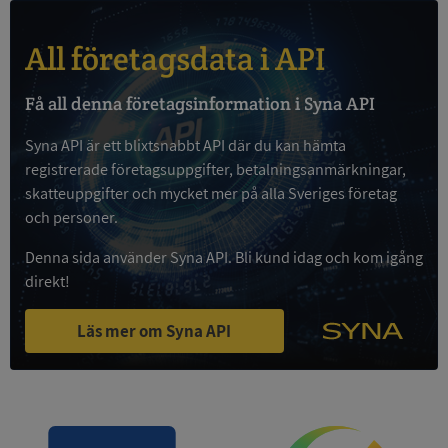
användas ordentligt utan strikt nödvändiga cookies.
Leverantör
/
Namn
Utgån
All företagsdata i API
Domän
__RequestVerificationToken
Session
Microsoft
Få all denna företagsinformation i Syna API
Corporation
de.syna.se
Syna API är ett blixtsnabbt API där du kan hämta
registrerade företagsuppgifter, betalningsanmärkningar,
skatteuppgifter och mycket mer på alla Sveriges företag
och personer.
Denna sida använder Syna API. Bli kund idag och kom igång
direkt!
Google
Läs mer om Syna API
Privacy Policy
VISITOR_PRIVACY_METADATA
5 månader
YouTube
4 veckor
.youtube.com