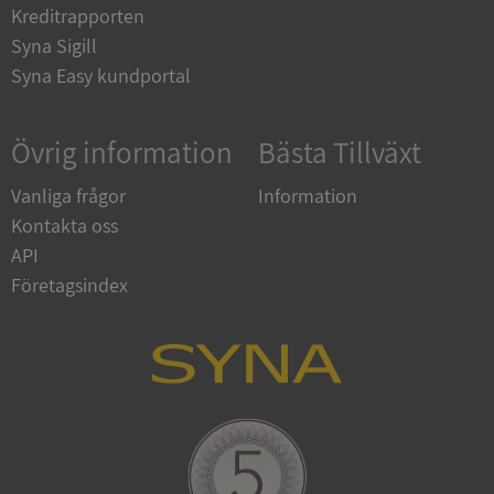
Kreditrapporten
Syna Sigill
ASP.NET_SessionId
Session
Microsoft
Corporation
Syna Easy kundportal
en.syna.se
Övrig information
Bästa Tillväxt
Vanliga frågor
Information
__RequestVerificationToken
Session
Kontakta oss
Microsoft
Corporation
API
en.syna.se
Företagsindex