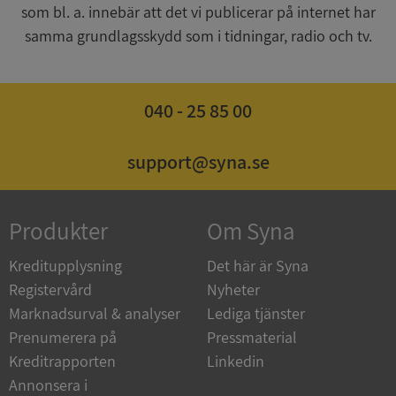
__RequestVerificationToken
Session
Microsoft
som bl. a. innebär att det vi publicerar på internet har
Corporation
upplysningar.syna.se
samma grundlagsskydd som i tidningar, radio och tv.
040 - 25 85 00
support@syna.se
Produkter
Om Syna
CookieScriptConsent
1 år 1
CookieScript
månad
.syna.se
Kreditupplysning
Det här är Syna
Registervård
Nyheter
Marknadsurval & analyser
Lediga tjänster
Prenumerera på
Pressmaterial
_GRECAPTCHA
5 månader
Google LLC
Kreditrapporten
Linkedin
4 veckor
www.google.com
Annonsera i