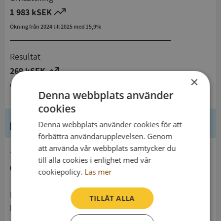
1 983 kSEK
Ökning från 2024 till 2025 med 15,9%
Resultat
269 kSEK
×
Ökning från 2024 till 2025 med 37,9%
Denna webbplats använder
cookies
Kontaktuppgifter
Denna webbplats använder cookies för att
förbättra användarupplevelsen. Genom
att använda vår webbplats samtycker du
telefon
till alla cookies i enlighet med vår
0708626338
cookiepolicy.
Läs mer
Postadress
TILLÅT ALLA
Råda Portar 14