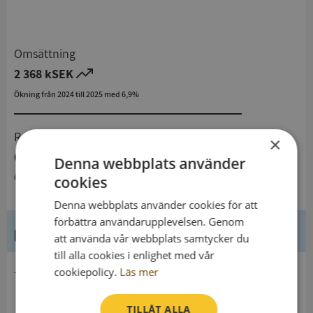
Omsättning
2 368 kSEK
Ökning från 2024 till 2025 med 6,9%
Resultat
×
66 kSEK
Denna webbplats använder
Ökning från 2024 till 2025 med 135,7%
cookies
Denna webbplats använder cookies för att
förbättra användarupplevelsen. Genom
Kontaktuppgifter
att använda vår webbplats samtycker du
till alla cookies i enlighet med vår
cookiepolicy.
Läs mer
telefon
TILLÅT ALLA