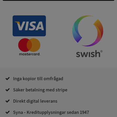
ASP.NET_SessionId
Session
Microsoft
Corporation
de.syna.se
Inga kopior till omfrågad
ARRAffinity
Session
Microsoft
Corporation
.syna.se
Säker betalning med stripe
Direkt digital leverans
Syna - Kreditupplysningar sedan 1947