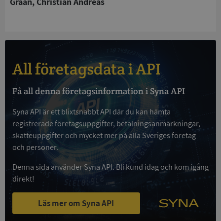
Graan, Christian Andreas
kärnwebbplatsfunktioner som användarinloggning
och kontohantering. Webbplatsen kan inte
användas ordentligt utan strikt nödvändiga cookies.
Leverantör
/
Namn
Utgån
Domän
All företagsdata i API
__RequestVerificationToken
Session
Microsoft
Corporation
de.syna.se
Få all denna företagsinformation i Syna API
Syna API är ett blixtsnabbt API där du kan hämta
registrerade företagsuppgifter, betalningsanmärkningar,
skatteuppgifter och mycket mer på alla Sveriges företag
och personer.
Denna sida använder Syna API. Bli kund idag och kom igång
direkt!
Google
Privacy Policy
VISITOR_PRIVACY_METADATA
5 månader
YouTube
4 veckor
.youtube.com
Läs mer om Syna API