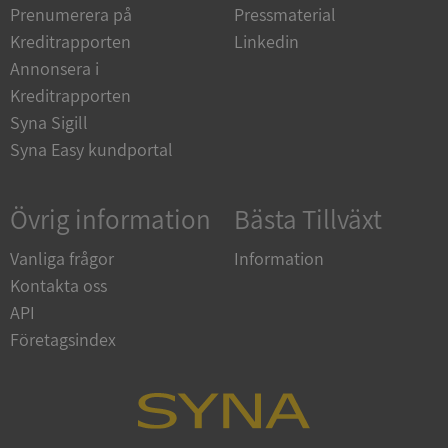
4 veckor
www.google.com
Prenumerera på
Pressmaterial
Kreditrapporten
Linkedin
Annonsera i
ASP.NET_SessionId
Session
Microsoft
Kreditrapporten
Corporation
en.syna.se
Syna Sigill
Syna Easy kundportal
Övrig information
Bästa Tillväxt
__RequestVerificationToken
Session
Microsoft
Vanliga frågor
Information
Corporation
en.syna.se
Kontakta oss
API
Företagsindex