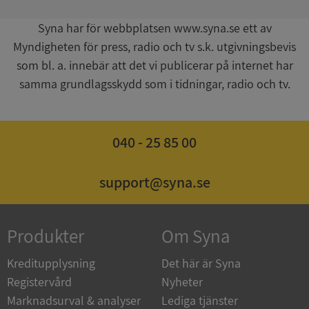
Syna har för webbplatsen www.syna.se ett av
__RequestVerificationToken
Session
Microsoft
Corporation
Myndigheten för press, radio och tv s.k. utgivningsbevis
upplysningar.syna.se
som bl. a. innebär att det vi publicerar på internet har
samma grundlagsskydd som i tidningar, radio och tv.
040 - 25 85 00
support@syna.se
CookieScriptConsent
1 år 1
CookieScript
månad
.syna.se
Produkter
Om Syna
Kreditupplysning
Det här är Syna
Registervård
Nyheter
Marknadsurval & analyser
Lediga tjänster
_GRECAPTCHA
5 månader
Google LLC