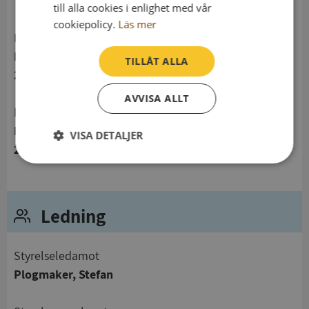
till alla cookies i enlighet med vår
cookiepolicy.
Läs mer
Postadress
Löberöd 135
TILLÅT ALLA
241 94 Hurva
AVVISA ALLT
Besöksadress
Fogsvansen 12
VISA DETALJER
247 32 Södra Sandby
Strikt
Prestanda
Inriktning
nödvändigt
Ledning
Funktioner
Oklassificerade
Styrelseledamot
Plogmaker, Stefan