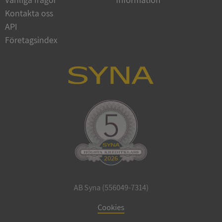
Kontakta oss
API
Företagsindex
ARRAffinitySameSite
Session
Microsoft
Corporation
.syna.se
ASP.NET_SessionId
Session
Microsoft
Corporation
upplysningar.syna.se
AB Syna (556049-7314)
Cookies