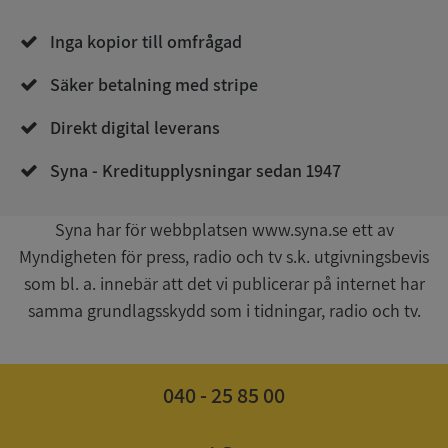
Inga kopior till omfrågad
Säker betalning med stripe
Direkt digital leverans
__RequestVerificationToken
Session
Microsoft
Corporation
upplysningar.syna.se
Syna - Kreditupplysningar sedan 1947
Syna har för webbplatsen www.syna.se ett av
Myndigheten för press, radio och tv s.k. utgivningsbevis
som bl. a. innebär att det vi publicerar på internet har
samma grundlagsskydd som i tidningar, radio och tv.
CookieScriptConsent
1 år 1
040 - 25 85 00
CookieScript
månad
.syna.se