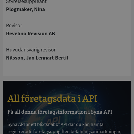
Styrelsesuppleant
Strikt nödvändigt
Prestanda
Inriktning
Plogmaker, Nina
Funktioner
Oklassificerade
Revisor
Strikt nödvändiga kakor tillåter
kärnwebbplatsfunktioner som användarinloggning
Revelino Revision AB
och kontohantering. Webbplatsen kan inte
användas ordentligt utan strikt nödvändiga cookies.
Huvudansvarig revisor
Leverantör
/
Namn
Utgån
Nilsson, Jan Lennart Bertil
Domän
__RequestVerificationToken
Session
Microsoft
Corporation
de.syna.se
All företagsdata i API
Få all denna företagsinformation i Syna API
Syna API är ett blixtsnabbt API där du kan hämta
registrerade företagsuppgifter, betalningsanmärkningar,