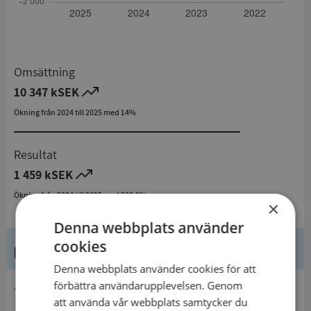
Omsättning
10 347 kSEK
Ökning från 2024 till 2025 med 14%
Resultat
1 459 kSEK
Ökning från 2024 till 2025 med 280,9%
×
Denna webbplats använder
cookies
Kontaktuppgifter
Denna webbplats använder cookies för att
förbättra användarupplevelsen. Genom
telefon
att använda vår webbplats samtycker du