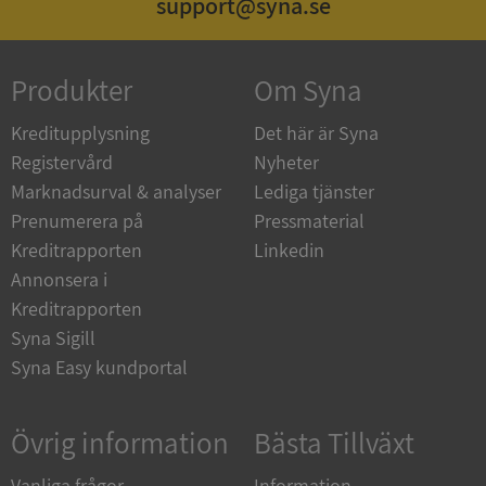
support@syna.se
Produkter
Om Syna
_GRECAPTCHA
5 månader
Google LLC
4 veckor
www.google.com
Kreditupplysning
Det här är Syna
Registervård
Nyheter
Marknadsurval & analyser
Lediga tjänster
ASP.NET_SessionId
Session
Microsoft
Corporation
Prenumerera på
Pressmaterial
en.syna.se
Kreditrapporten
Linkedin
Annonsera i
Kreditrapporten
Syna Sigill
Syna Easy kundportal
__RequestVerificationToken
Session
Microsoft
Corporation
en.syna.se
Övrig information
Bästa Tillväxt
Vanliga frågor
Information