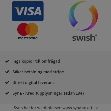
ASP.NET_SessionId
Session
Microsoft
Corporation
de.syna.se
Inga kopior till omfrågad
ARRAffinity
Session
Microsoft
Säker betalning med stripe
Corporation
.syna.se
Direkt digital leverans
Syna - Kreditupplysningar sedan 1947
Syna har för webbplatsen www.syna.se ett av