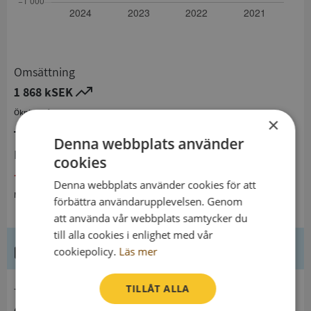
Omsättning
1 868 kSEK
Ökning från 2023 till 2024 med 14,9%
×
Denna webbplats använder
Resultat
cookies
- 22 kSEK
Denna webbplats använder cookies för att
Minskning från 2023 till 2024
förbättra användarupplevelsen. Genom
att använda vår webbplats samtycker du
till alla cookies i enlighet med vår
Kontaktuppgifter
cookiepolicy.
Läs mer
TILLÅT ALLA
telefon