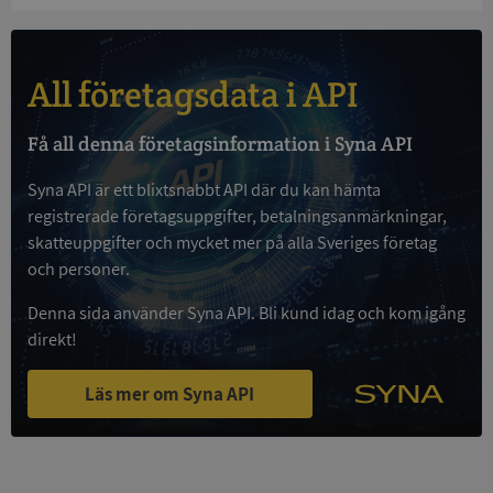
och kontohantering. Webbplatsen kan inte
användas ordentligt utan strikt nödvändiga cookies.
Leverantör
/
Namn
Utgån
Domän
All företagsdata i API
__RequestVerificationToken
Session
Microsoft
Corporation
Få all denna företagsinformation i Syna API
de.syna.se
Syna API är ett blixtsnabbt API där du kan hämta
registrerade företagsuppgifter, betalningsanmärkningar,
skatteuppgifter och mycket mer på alla Sveriges företag
och personer.
Denna sida använder Syna API. Bli kund idag och kom igång
direkt!
Google
Privacy Policy
Läs mer om Syna API
VISITOR_PRIVACY_METADATA
5 månader
YouTube
4 veckor
.youtube.com