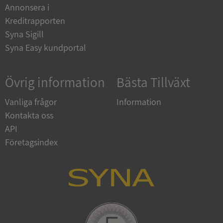
Annonsera i
Kreditrapporten
ASP.NET_SessionId
Session
Microsoft
Syna Sigill
Corporation
en.syna.se
Syna Easy kundportal
Övrig information
Bästa Tillväxt
Vanliga frågor
Information
__RequestVerificationToken
Session
Microsoft
Kontakta oss
Corporation
en.syna.se
API
Företagsindex