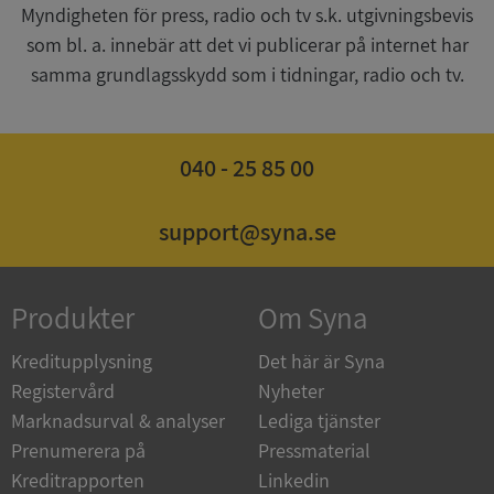
Myndigheten för press, radio och tv s.k. utgivningsbevis
__RequestVerificationToken
Session
Microsoft
Corporation
som bl. a. innebär att det vi publicerar på internet har
upplysningar.syna.se
samma grundlagsskydd som i tidningar, radio och tv.
040 - 25 85 00
support@syna.se
CookieScriptConsent
1 år 1
CookieScript
Produkter
Om Syna
månad
.syna.se
Kreditupplysning
Det här är Syna
Registervård
Nyheter
Marknadsurval & analyser
Lediga tjänster
Prenumerera på
Pressmaterial
_GRECAPTCHA
5 månader
Google LLC
4 veckor
www.google.com
Kreditrapporten
Linkedin