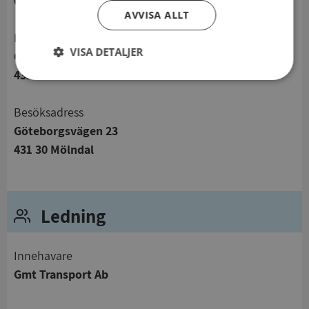
0729270001
AVVISA ALLT
Postadress
VISA DETALJER
Göteborgsvägen 23
431 30 Mölndal
Strikt
Prestanda
Inriktning
nödvändigt
Besöksadress
Göteborgsvägen 23
Funktioner
Oklassificerade
431 30 Mölndal
Ledning
Strikt nödvändigt
Prestanda
Inriktning
Innehavare
Funktioner
Oklassificerade
Gmt Transport Ab
Strikt nödvändiga kakor tillåter
kärnwebbplatsfunktioner som användarinloggning