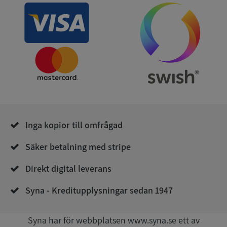
ASP.NET_SessionId
Session
Microsoft
Corporation
de.syna.se
Inga kopior till omfrågad
ARRAffinity
Session
Microsoft
Säker betalning med stripe
Corporation
.syna.se
Direkt digital leverans
Syna - Kreditupplysningar sedan 1947
Syna har för webbplatsen www.syna.se ett av