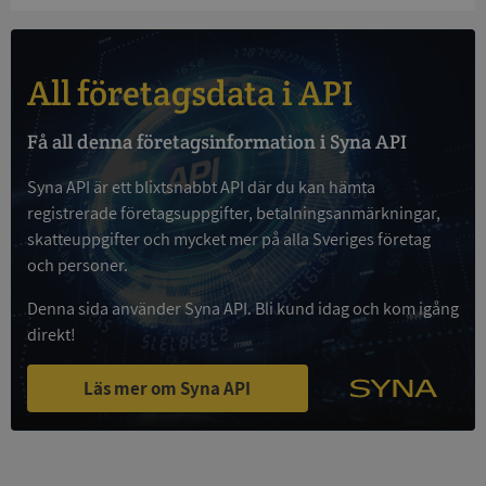
och kontohantering. Webbplatsen kan inte
användas ordentligt utan strikt nödvändiga cookies.
Leverantör
/
Namn
Utgån
Domän
All företagsdata i API
__RequestVerificationToken
Session
Microsoft
Corporation
Få all denna företagsinformation i Syna API
de.syna.se
Syna API är ett blixtsnabbt API där du kan hämta
registrerade företagsuppgifter, betalningsanmärkningar,
skatteuppgifter och mycket mer på alla Sveriges företag
och personer.
Denna sida använder Syna API. Bli kund idag och kom igång
direkt!
Google
Privacy Policy
Läs mer om Syna API
VISITOR_PRIVACY_METADATA
5 månader
YouTube
4 veckor
.youtube.com