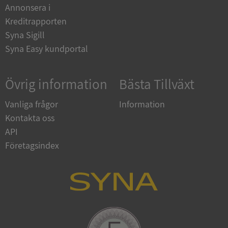
Annonsera i
Kreditrapporten
ASP.NET_SessionId
Session
Microsoft
Syna Sigill
Corporation
en.syna.se
Syna Easy kundportal
Övrig information
Bästa Tillväxt
Vanliga frågor
Information
__RequestVerificationToken
Session
Microsoft
Kontakta oss
Corporation
en.syna.se
API
Företagsindex