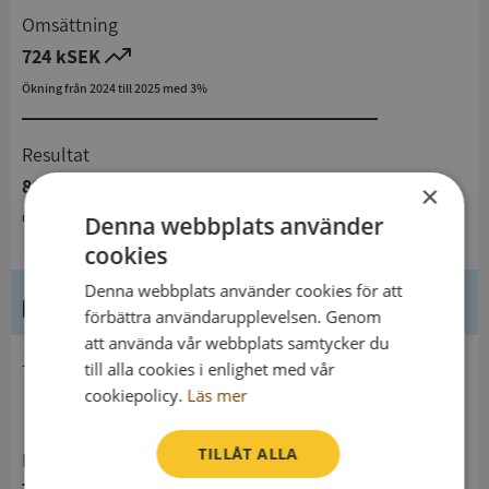
Omsättning
724 kSEK
Ökning från 2024 till 2025 med 3%
Resultat
88 kSEK
×
Ökning från 2024 till 2025
Denna webbplats använder
cookies
Denna webbplats använder cookies för att
Kontaktuppgifter
förbättra användarupplevelsen. Genom
att använda vår webbplats samtycker du
till alla cookies i enlighet med vår
telefon
cookiepolicy.
Läs mer
TILLÅT ALLA
Postadress