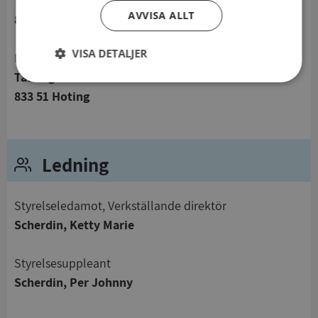
Tallstigen 9
AVVISA ALLT
833 51 Hoting
VISA DETALJER
Besöksadress
Tallstigen 9
Strikt
Prestanda
Inriktning
833 51 Hoting
nödvändigt
Funktioner
Oklassificerade
Ledning
Styrelseledamot, Verkställande direktör
Scherdin, Ketty Marie
Strikt nödvändigt
Prestanda
Inriktning
Styrelsesuppleant
Funktioner
Oklassificerade
Scherdin, Per Johnny
Strikt nödvändiga kakor tillåter
kärnwebbplatsfunktioner som användarinloggning