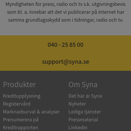
Myndigheten för press, radio och tv s.k. utgivningsbevis
__RequestVerificationToken
Session
Microsoft
Corporation
som bl. a. innebär att det vi publicerar på internet har
upplysningar.syna.se
samma grundlagsskydd som i tidningar, radio och tv.
040 - 25 85 00
support@syna.se
CookieScriptConsent
1 år 1
CookieScript
Produkter
Om Syna
månad
.syna.se
Kreditupplysning
Det här är Syna
Registervård
Nyheter
Marknadsurval & analyser
Lediga tjänster
Prenumerera på
Pressmaterial
_GRECAPTCHA
5 månader
Google LLC
4 veckor
www.google.com
Kreditrapporten
Linkedin