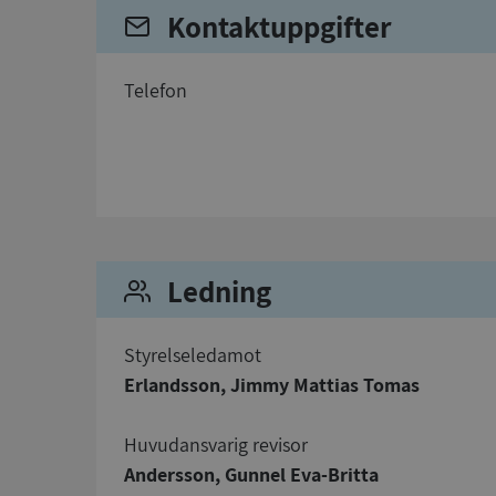
Kontaktuppgifter
telefon
Strikt nödvändiga ka
användas ordentligt 
Namn
__RequestVerificat
Ledning
Styrelseledamot
Erlandsson, Jimmy Mattias Tomas
VISITOR_PRIVACY_
Huvudansvarig revisor
Andersson, Gunnel Eva-Britta