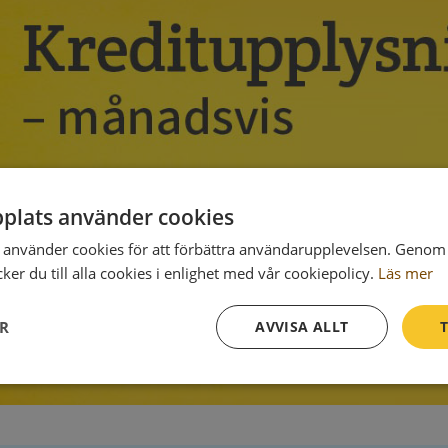
plats använder cookies
använder cookies för att förbättra användarupplevelsen. Genom 
er du till alla cookies i enlighet med vår cookiepolicy.
Läs mer
ER
AVVISA ALLT
T
Prestanda
Inriktning
Funktioner