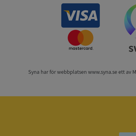
__RequestVerificat
ARRAffinitySameSit
Syna har för webbplatsen www.syna.se ett av Mynd
ASP.NET_SessionId
Namn
Namn
__Secure-YNID
Namn
__Secure-ROLLOU
_ga