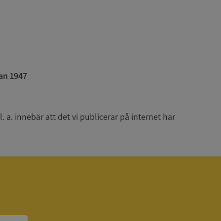
han besökte
om ställs av
P.NET MVC-teknik.
hörig publicering
 som förfalskning
ller ingen
rstörs när
an 1947
som värdplattform
g, säkerställer
n en besökares
ma server i
 a. innebär att det vi publicerar på internet har
ck och utför
en använder
 som
han besökte
eskrivning
sal Analytics -