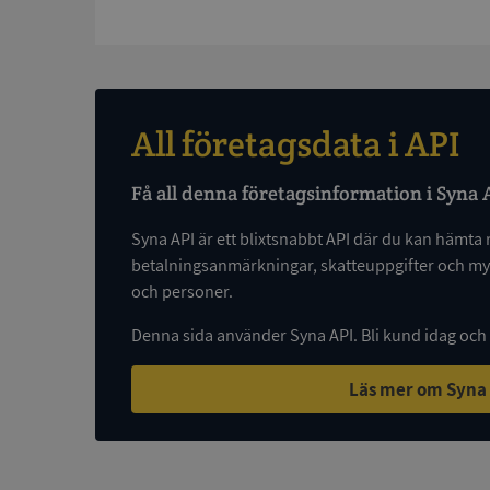
ASP.NET_SessionId
ARRAffinity
All företagsdata i API
Få all denna företagsinformation i Syna 
__RequestVerificat
Syna API är ett blixtsnabbt API där du kan hämta 
betalningsanmärkningar, skatteuppgifter och myc
och personer.
CookieScriptConse
Denna sida använder Syna API. Bli kund idag och
Läs mer om Syna
_GRECAPTCHA
ASP.NET_SessionId