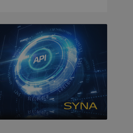
ck och utför
en använder
 som
han besökte
tser som körs på
Den används för
ställa att
as till samma server
om ställs av
P.NET MVC-teknik.
hörig publicering
 som förfalskning
ller ingen
rstörs när
cript.com-tjänsten
för besökarens
ie-Script.com
ödvändig cookie
att tillhandahålla
ck och utför
en använder
 som