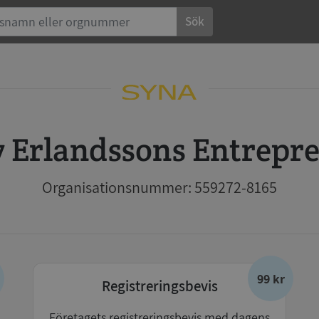
Sök
y Erlandssons Entrepr
Organisationsnummer: 559272-8165
99 kr
Registreringsbevis
Företagets registreringsbevis med dagens