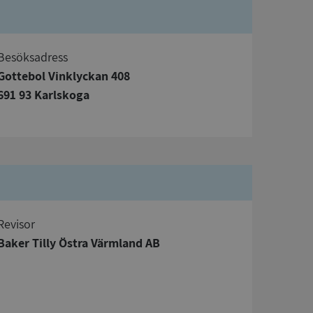
Besöksadress
Gottebol Vinklyckan 408
691 93 Karlskoga
bbplatsen kan inte
om ställs av
P.NET MVC-teknik.
hörig publicering
 som förfalskning
ller ingen
rstörs när
Revisor
Baker Tilly Östra Värmland AB
a användarens
s interaktion med
ifter om besökarens
 och inställningar,
nser hedras i