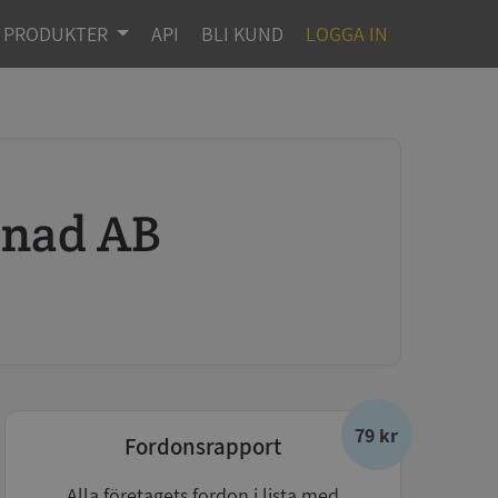
PRODUKTER
API
BLI KUND
LOGGA IN
enad AB
79 kr
Fordonsrapport
Alla företagets fordon i lista med