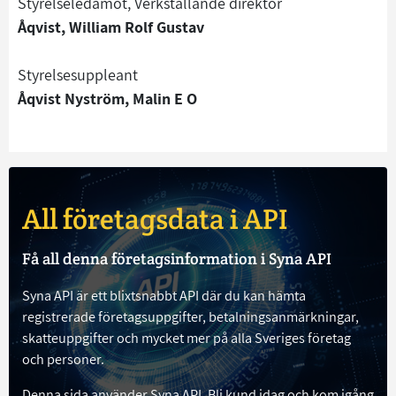
Styrelseledamot, Verkställande direktör
Åqvist, William Rolf Gustav
Styrelsesuppleant
Åqvist Nyström, Malin E O
All företagsdata i API
Få all denna företagsinformation i Syna API
Syna API är ett blixtsnabbt API där du kan hämta
registrerade företagsuppgifter, betalningsanmärkningar,
skatteuppgifter och mycket mer på alla Sveriges företag
och personer.
Denna sida använder Syna API. Bli kund idag och kom igång