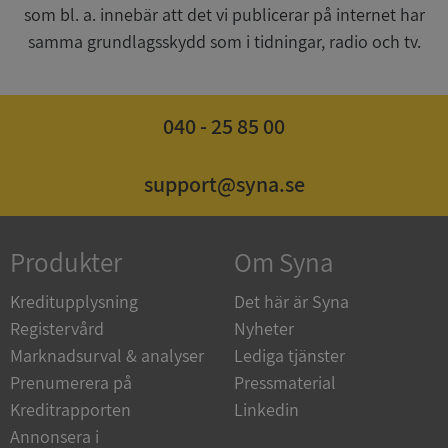
som bl. a. innebär att det vi publicerar på internet har
samma grundlagsskydd som i tidningar, radio och tv.
ARRAffinity
Session
Microsoft
Corporation
.syna.se
040 - 25 85 00
support@syna.se
__RequestVerificationToken
Session
Microsoft
Corporation
Produkter
Om Syna
upplysningar.syna.se
Kreditupplysning
Det här är Syna
Registervård
Nyheter
Marknadsurval & analyser
Lediga tjänster
Prenumerera på
Pressmaterial
Kreditrapporten
Linkedin
Annonsera i