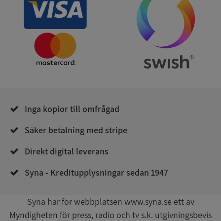
Google
Privacy Policy
VISITOR_PRIVACY_METADATA
5 månader
YouTube
4 veckor
.youtube.com
Inga kopior till omfrågad
Säker betalning med stripe
Direkt digital leverans
ASP.NET_SessionId
Session
Microsoft
Syna - Kreditupplysningar sedan 1947
Corporation
de.syna.se
Syna har för webbplatsen www.syna.se ett av
Myndigheten för press, radio och tv s.k. utgivningsbevis