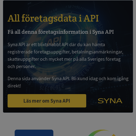
All företagsdata i API
Få all denna företagsinformation i Syna API
Strikt nödvändigt
Prestanda
Inriktning
Syna API är ett blixtsnabbt API där du kan hämta
Funktioner
Oklassificerade
registrerade företagsuppgifter, betalningsanmärkningar,
Strikt nödvändiga kakor tillåter
skatteuppgifter och mycket mer på alla Sveriges företag
kärnwebbplatsfunktioner som användarinloggning
och kontohantering. Webbplatsen kan inte
och personer.
användas ordentligt utan strikt nödvändiga cookies.
Denna sida använder Syna API. Bli kund idag och kom igång
Leverantör
/
Namn
Utgån
direkt!
Domän
__RequestVerificationToken
Session
Microsoft
Läs mer om Syna API
Corporation
de.syna.se