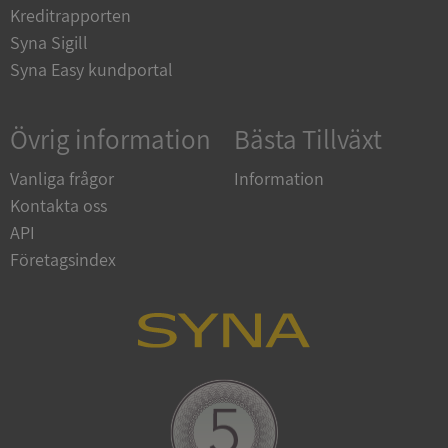
Kreditrapporten
CookieScriptConsent
1 år 1
CookieScript
Syna Sigill
månad
.syna.se
Syna Easy kundportal
Övrig information
Bästa Tillväxt
_GRECAPTCHA
5 månader
Google LLC
Vanliga frågor
Information
4 veckor
www.google.com
Kontakta oss
API
Företagsindex
ASP.NET_SessionId
Session
Microsoft
Corporation
en.syna.se
__RequestVerificationToken
Session
Microsoft
Corporation