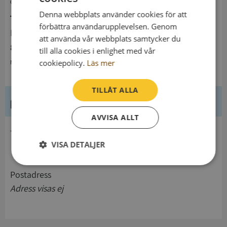
Ökning från 2022 till 2023 med 110,7%
Denna webbplats använder cookies för att
förbättra användarupplevelsen. Genom
Resultat
att använda vår webbplats samtycker du
883 kSEK
till alla cookies i enlighet med vår
cookiepolicy.
Läs mer
Minskning från 2022 till 2023 med 53,5%
TILLÅT ALLA
Kontaktuppgifter
AVVISA ALLT
telefon
VISA DETALJER
Strikt
Prestanda
Inriktning
Postadress
nödvändigt
Adress visas ej
Funktioner
Oklassificerade