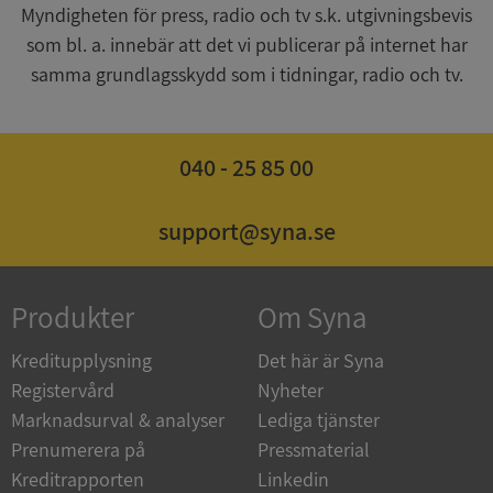
Myndigheten för press, radio och tv s.k. utgivningsbevis
__RequestVerificationToken
Session
Microsoft
Corporation
som bl. a. innebär att det vi publicerar på internet har
upplysningar.syna.se
samma grundlagsskydd som i tidningar, radio och tv.
040 - 25 85 00
support@syna.se
CookieScriptConsent
1 år 1
CookieScript
Produkter
Om Syna
månad
.syna.se
Kreditupplysning
Det här är Syna
Registervård
Nyheter
Marknadsurval & analyser
Lediga tjänster
Prenumerera på
Pressmaterial
_GRECAPTCHA
5 månader
Google LLC
4 veckor
www.google.com
Kreditrapporten
Linkedin