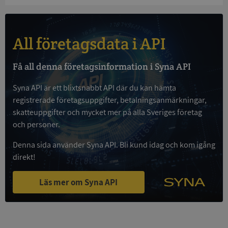
och kontohantering. Webbplatsen kan inte
användas ordentligt utan strikt nödvändiga cookies.
Leverantör
/
Namn
Utgån
Domän
All företagsdata i API
__RequestVerificationToken
Session
Microsoft
Corporation
Få all denna företagsinformation i Syna API
de.syna.se
Syna API är ett blixtsnabbt API där du kan hämta
registrerade företagsuppgifter, betalningsanmärkningar,
skatteuppgifter och mycket mer på alla Sveriges företag
och personer.
Denna sida använder Syna API. Bli kund idag och kom igång
direkt!
Google
Privacy Policy
Läs mer om Syna API
VISITOR_PRIVACY_METADATA
5 månader
YouTube
4 veckor
.youtube.com