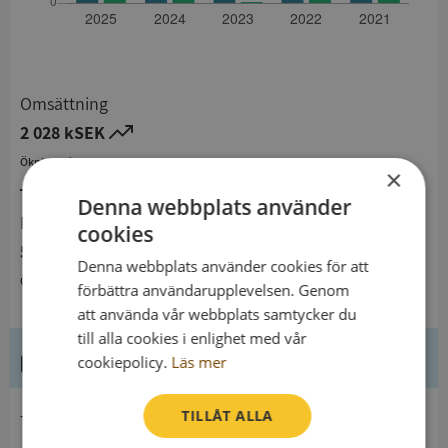
Omsättning
2 028 kSEK
Ökning från 2024 till 2025 med 38,1%
×
Denna webbplats använder
Resultat
cookies
500 kSEK
Denna webbplats använder cookies för att
Ökning från 2024 till 2025 med 80,5%
förbättra användarupplevelsen. Genom
att använda vår webbplats samtycker du
till alla cookies i enlighet med vår
Kontaktuppgifter
cookiepolicy.
Läs mer
TILLÅT ALLA
telefon