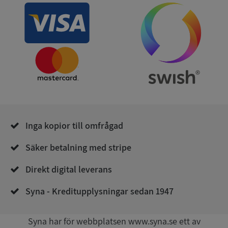
ASP.NET_SessionId
Session
Microsoft
Corporation
de.syna.se
Inga kopior till omfrågad
ARRAffinity
Session
Microsoft
Säker betalning med stripe
Corporation
.syna.se
Direkt digital leverans
Syna - Kreditupplysningar sedan 1947
Syna har för webbplatsen www.syna.se ett av