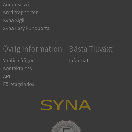
Annonsera i
Kreditrapporten
ASP.NET_SessionId
Session
Microsoft
Syna Sigill
Corporation
en.syna.se
Syna Easy kundportal
Övrig information
Bästa Tillväxt
Vanliga frågor
Information
__RequestVerificationToken
Session
Microsoft
Kontakta oss
Corporation
en.syna.se
API
Företagsindex