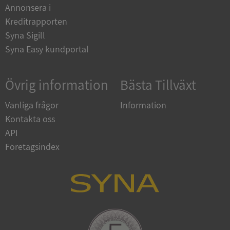
Annonsera i
Kreditrapporten
ASP.NET_SessionId
Session
Microsoft
Syna Sigill
Corporation
en.syna.se
Syna Easy kundportal
Övrig information
Bästa Tillväxt
Vanliga frågor
Information
__RequestVerificationToken
Session
Microsoft
Kontakta oss
Corporation
en.syna.se
API
Företagsindex