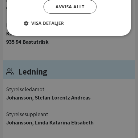
Källheden 2
AVVISA ALLT
935 94 Bastuträsk
VISA DETALJER
Besöksadress
Källheden 2
Strikt
Prestanda
Inriktning
935 94 Bastuträsk
nödvändigt
Funktioner
Oklassificerade
Ledning
Styrelseledamot
Johansson, Stefan Lorentz Andreas
Strikt nödvändigt
Prestanda
Inriktning
Styrelsesuppleant
Funktioner
Oklassificerade
Johansson, Linda Katarina Elisabeth
Strikt nödvändiga kakor tillåter
kärnwebbplatsfunktioner som användarinloggning