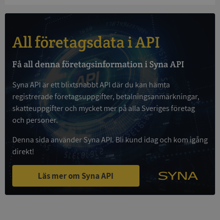
och kontohantering. Webbplatsen kan inte
användas ordentligt utan strikt nödvändiga cookies.
Leverantör
/
Namn
Utgån
Domän
All företagsdata i API
__RequestVerificationToken
Session
Microsoft
Corporation
Få all denna företagsinformation i Syna API
de.syna.se
Syna API är ett blixtsnabbt API där du kan hämta
registrerade företagsuppgifter, betalningsanmärkningar,
skatteuppgifter och mycket mer på alla Sveriges företag
och personer.
Denna sida använder Syna API. Bli kund idag och kom igång
direkt!
Google
Privacy Policy
Läs mer om Syna API
VISITOR_PRIVACY_METADATA
5 månader
YouTube
4 veckor
.youtube.com