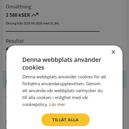
Omsättning
2 588 kSEK
Ökning från 2025 till 2026 med 31,8%
Resultat
411 kSEK
×
Ökning från 2025 till 2026 med 395,2%
Denna webbplats använder
cookies
Denna webbplats använder cookies för att
Kontaktuppgifter
förbättra användarupplevelsen. Genom
att använda vår webbplats samtycker du
till alla cookies i enlighet med vår
telefon
cookiepolicy.
Läs mer
TILLÅT ALLA
Postadress