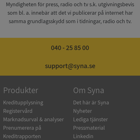
Myndigheten för press, radio och tv s.k. utgivningsbevis
__RequestVerificationToken
Session
Microsoft
Corporation
som bl. a. innebär att det vi publicerar på internet har
upplysningar.syna.se
samma grundlagsskydd som i tidningar, radio och tv.
040 - 25 85 00
support@syna.se
CookieScriptConsent
1 år 1
CookieScript
Produkter
Om Syna
månad
.syna.se
Kreditupplysning
Det här är Syna
Registervård
Nyheter
Marknadsurval & analyser
Lediga tjänster
Prenumerera på
Pressmaterial
_GRECAPTCHA
5 månader
Google LLC
4 veckor
www.google.com
Kreditrapporten
Linkedin