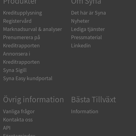
Produkter
Om Syna
Kreditupplysning
Det här är Syna
_GRECAPTCHA
5 månader
Google LLC
4 veckor
www.google.com
Registervård
Nyheter
Marknadsurval & analyser
Lediga tjänster
Prenumerera på
Pressmaterial
ASP.NET_SessionId
Session
Microsoft
Kreditrapporten
Linkedin
Corporation
en.syna.se
Annonsera i
Kreditrapporten
Syna Sigill
Syna Easy kundportal
__RequestVerificationToken
Session
Microsoft
Corporation
Övrig information
Bästa Tillväxt
en.syna.se
Vanliga frågor
Information
Kontakta oss
API
Företagsindex