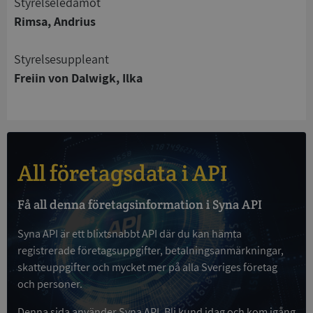
Styrelseledamot
Funktioner
Oklassificerade
Rimsa, Andrius
Strikt nödvändiga kakor tillåter
kärnwebbplatsfunktioner som användarinloggning
Styrelsesuppleant
och kontohantering. Webbplatsen kan inte
användas ordentligt utan strikt nödvändiga cookies.
Freiin von Dalwigk, Ilka
Leverantör
/
Namn
Utgån
Domän
__RequestVerificationToken
Session
Microsoft
Corporation
de.syna.se
All företagsdata i API
Få all denna företagsinformation i Syna API
Syna API är ett blixtsnabbt API där du kan hämta
registrerade företagsuppgifter, betalningsanmärkningar,
skatteuppgifter och mycket mer på alla Sveriges företag
och personer.
Google
Privacy Policy
VISITOR_PRIVACY_METADATA
5 månader
Denna sida använder Syna API. Bli kund idag och kom igång
YouTube