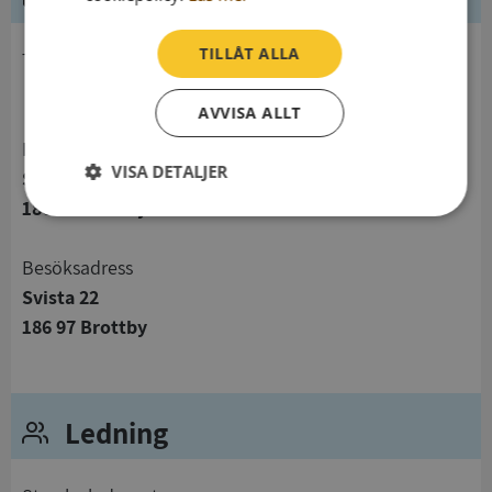
TILLÅT ALLA
telefon
AVVISA ALLT
Postadress
VISA DETALJER
Svista 22
186 97 Brottby
Strikt
Prestanda
Inriktning
nödvändigt
Besöksadress
Svista 22
Funktioner
Oklassificerade
186 97 Brottby
Ledning
Strikt nödvändigt
Prestanda
Inriktning