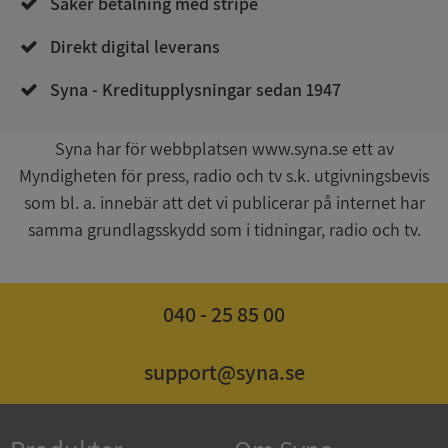
Säker betalning med stripe
Direkt digital leverans
Syna - Kreditupplysningar sedan 1947
__RequestVerificationToken
Session
Microsoft
Corporation
upplysningar.syna.se
Syna har för webbplatsen www.syna.se ett av
Myndigheten för press, radio och tv s.k. utgivningsbevis
som bl. a. innebär att det vi publicerar på internet har
samma grundlagsskydd som i tidningar, radio och tv.
040 - 25 85 00
CookieScriptConsent
1 år 1
CookieScript
månad
.syna.se
support@syna.se