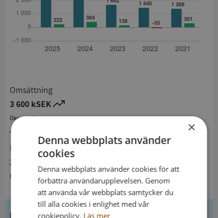
Omsättning
3 600 kSEK
Ökning från 2024 till 2025 med 43,5%
×
Denna webbplats använder
Resultat
cookies
222 kSEK
Denna webbplats använder cookies för att
Minskning från 2024 till 2025 med 42,2%
förbättra användarupplevelsen. Genom
att använda vår webbplats samtycker du
till alla cookies i enlighet med vår
Kontaktuppgifter
cookiepolicy.
Läs mer