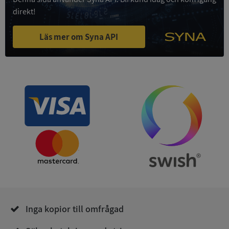
4 veckor
.youtube.com
direkt!
Läs mer om Syna API
ASP.NET_SessionId
Session
Microsoft
Corporation
de.syna.se
ARRAffinity
Session
Microsoft
Corporation
.syna.se
Inga kopior till omfrågad