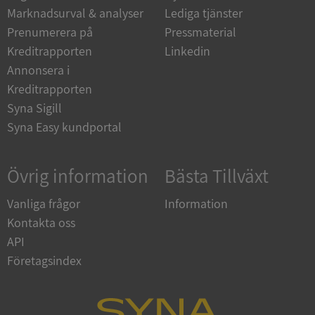
_GRECAPTCHA
5 månader
Google LLC
Marknadsurval & analyser
Lediga tjänster
4 veckor
www.google.com
Prenumerera på
Pressmaterial
Kreditrapporten
Linkedin
Annonsera i
ASP.NET_SessionId
Session
Microsoft
Corporation
Kreditrapporten
en.syna.se
Syna Sigill
Syna Easy kundportal
Övrig information
Bästa Tillväxt
__RequestVerificationToken
Session
Microsoft
Corporation
Vanliga frågor
Information
en.syna.se
Kontakta oss
API
Företagsindex