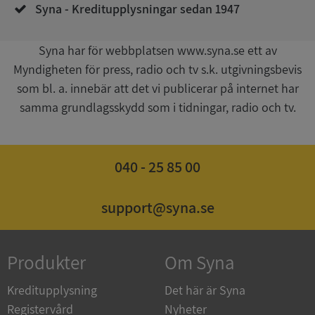
Syna - Kreditupplysningar sedan 1947
__RequestVerificationToken
Session
Microsoft
Syna har för webbplatsen www.syna.se ett av
Corporation
upplysningar.syna.se
Myndigheten för press, radio och tv s.k. utgivningsbevis
som bl. a. innebär att det vi publicerar på internet har
samma grundlagsskydd som i tidningar, radio och tv.
040 - 25 85 00
support@syna.se
CookieScriptConsent
1 år 1
CookieScript
månad
.syna.se
Produkter
Om Syna
Kreditupplysning
Det här är Syna
Registervård
Nyheter