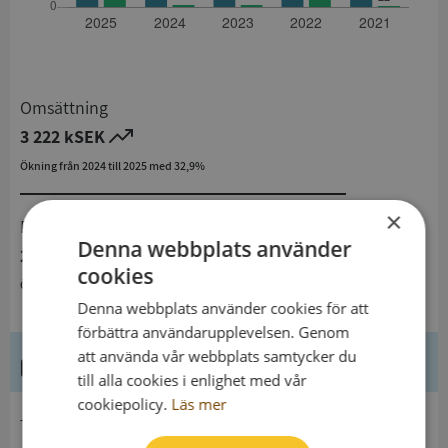
Omsättning
3 222 kSEK
Ökning från 2024 till 2025 med 32,9%
×
Resultat
Denna webbplats använder
210 kSEK
cookies
Ökning från 2024 till 2025 med 296,2%
Denna webbplats använder cookies för att
förbättra användarupplevelsen. Genom
att använda vår webbplats samtycker du
Kontaktuppgifter
till alla cookies i enlighet med vår
cookiepolicy.
Läs mer
telefon