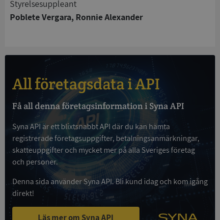
Styrelsesuppleant
Strikt nödvändiga kakor tillåter
kärnwebbplatsfunktioner som användarinloggning
Poblete Vergara, Ronnie Alexander
och kontohantering. Webbplatsen kan inte
användas ordentligt utan strikt nödvändiga cookies.
Leverantör
/
Namn
Utgån
Domän
__RequestVerificationToken
Session
Microsoft
All företagsdata i API
Corporation
de.syna.se
Få all denna företagsinformation i Syna API
Syna API är ett blixtsnabbt API där du kan hämta
registrerade företagsuppgifter, betalningsanmärkningar,
skatteuppgifter och mycket mer på alla Sveriges företag
och personer.
Denna sida använder Syna API. Bli kund idag och kom igång
Google
direkt!
Privacy Policy
VISITOR_PRIVACY_METADATA
5 månader
YouTube
4 veckor
.youtube.com
Läs mer om Syna API