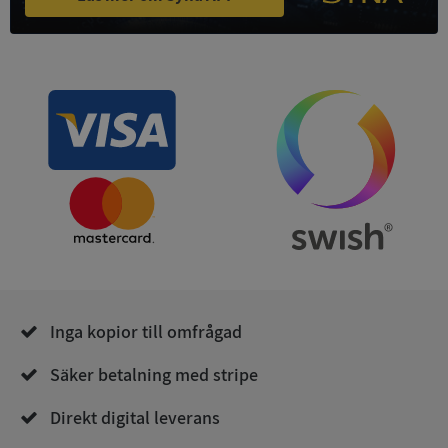
ASP.NET_SessionId
Session
Microsoft
Corporation
de.syna.se
ARRAffinity
Session
Microsoft
Inga kopior till omfrågad
Corporation
.syna.se
Säker betalning med stripe
Direkt digital leverans