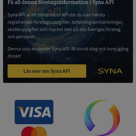
Få all denna företagsinformation i Syna API
Syna API är ett blixtsnabbt API där du kan hämta
Google
Privacy Policy
registrerade företagsuppgifter, betalningsanmärkningar,
VISITOR_PRIVACY_METADATA
5 månader
YouTube
4 veckor
.youtube.com
skatteuppgifter och mycket mer på alla Sveriges företag
och personer.
Denna sida använder Syna API. Bli kund idag och kom igång
direkt!
Läs mer om Syna API
ASP.NET_SessionId
Session
Microsoft
Corporation
de.syna.se
ARRAffinity
Session
Microsoft