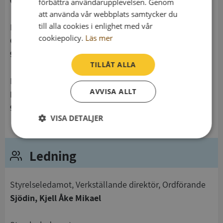
0724670975
förbättra användarupplevelsen. Genom
att använda vår webbplats samtycker du
till alla cookies i enlighet med vår
Postadress
cookiepolicy.
Läs mer
Götgatan 8 D
903 26 Umeå
TILLÅT ALLA
Besöksadress
AVVISA ALLT
Renmarkstorget 12 C
903 26 Umeå
VISA DETALJER
Strikt
Prestanda
Inriktning
nödvändigt
Ledning
Styrelseledamot, Verkställande direktör, Ordförande
Funktioner
Oklassificerade
Sjödin, Kjell Åke Mikael