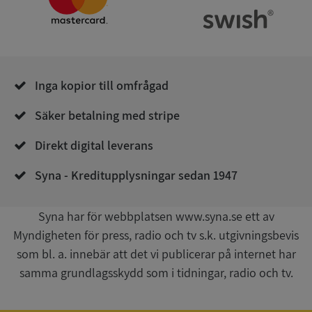
Corporation
.syna.se
Inga kopior till omfrågad
Säker betalning med stripe
__RequestVerificationToken
Session
Microsoft
Corporation
Direkt digital leverans
upplysningar.syna.se
Syna - Kreditupplysningar sedan 1947
Syna har för webbplatsen www.syna.se ett av
Myndigheten för press, radio och tv s.k. utgivningsbevis
som bl. a. innebär att det vi publicerar på internet har
samma grundlagsskydd som i tidningar, radio och tv.
CookieScriptConsent
1 år 1
CookieScript
månad
.syna.se