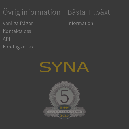
Övrig information
Bästa Tillväxt
Vanliga frågor
Information
Kontakta oss
API
Företagsindex
ARRAffinitySameSite
Session
Microsoft
Corporation
.syna.se
ASP.NET_SessionId
Session
Microsoft
Corporation
upplysningar.syna.se