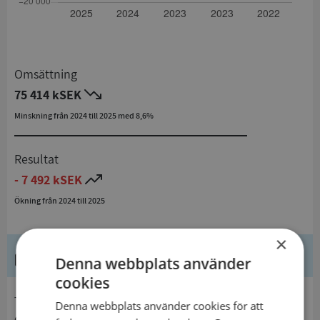
Omsättning
75 414 kSEK
Minskning från 2024 till 2025 med 8,6%
Resultat
- 7 492 kSEK
Ökning från 2024 till 2025
×
Kontaktuppgifter
Denna webbplats använder
cookies
telefon
Denna webbplats använder cookies för att