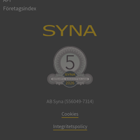
Företagsindex
ARRAffinitySameSite
Session
Microsoft
Corporation
.syna.se
ASP.NET_SessionId
Session
Microsoft
Corporation
upplysningar.syna.se
AB Syna (556049-7314)
Cookies
Integritetspolicy