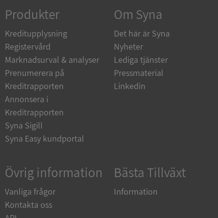
Produkter
Om Syna
_GRECAPTCHA
5 månader
Google LLC
Kreditupplysning
Det här är Syna
4 veckor
www.google.com
Registervård
Nyheter
Marknadsurval & analyser
Lediga tjänster
Prenumerera på
Pressmaterial
ASP.NET_SessionId
Session
Microsoft
Corporation
Kreditrapporten
Linkedin
en.syna.se
Annonsera i
Kreditrapporten
Syna Sigill
Syna Easy kundportal
__RequestVerificationToken
Session
Microsoft
Corporation
en.syna.se
Övrig information
Bästa Tillväxt
Vanliga frågor
Information
Kontakta oss
API