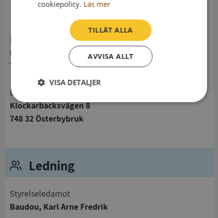
telefon
cookiepolicy.
Läs mer
TILLÅT ALLA
Postadress
Klockarbacksvägen 8
AVVISA ALLT
748 32 Österbybruk
VISA DETALJER
Besöksadress
Strikt
Prestanda
Inriktning
Klockarbacksvägen 8
nödvändigt
748 32 Österbybruk
Funktioner
Oklassificerade
Ledning
Styrelseledamot
Baudou, Karl Arne Fredrik
Strikt nödvändigt
Prestanda
Inriktning