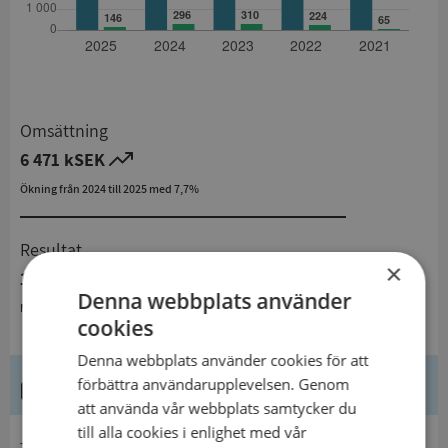
Omsättning
6 471 kSEK
Ökning från 2024 till 2025 med 7,7%
Resultat
×
146 kSEK
Denna webbplats använder
Minskning från 2024 till 2025 med 50,7%
cookies
Denna webbplats använder cookies för att
Kontaktuppgifter
förbättra användarupplevelsen. Genom
att använda vår webbplats samtycker du
till alla cookies i enlighet med vår