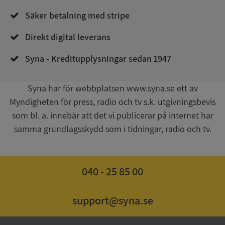
Säker betalning med stripe
Direkt digital leverans
__RequestVerificationToken
Session
Microsoft
Syna - Kreditupplysningar sedan 1947
Corporation
upplysningar.syna.se
Syna har för webbplatsen www.syna.se ett av
Myndigheten för press, radio och tv s.k. utgivningsbevis
som bl. a. innebär att det vi publicerar på internet har
samma grundlagsskydd som i tidningar, radio och tv.
040 - 25 85 00
CookieScriptConsent
1 år 1
CookieScript
månad
.syna.se
support@syna.se