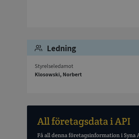
Strikt nödvändiga ka
användas ordentligt 
Namn
Ledning
__RequestVerificat
Styrelseledamot
Klosowski, Norbert
VISITOR_PRIVACY_
ASP.NET_SessionId
All företagsdata i API
Få all denna företagsinformation i Syna 
ARRAffinity