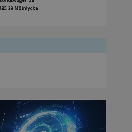
Bondövägen 18
435 39 Mölnlycke
bbplatsen kan inte
om ställs av
P.NET MVC-teknik.
hörig publicering
 som förfalskning
ller ingen
rstörs när
a användarens
s interaktion med
ifter om besökarens
 och inställningar,
nser hedras i
ck och utför
en använder
 som
han besökte
tser som körs på