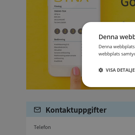
Denna webb
Denna webbplats 
webbplats samtyck
VISA DETALJ
Strikt
nödvändigt
Kontaktuppgifter
telefon