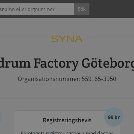
Sök
adrum Factory Götebor
Organisationsnummer: 559165-3950
99 kr
Registreringsbevis
Företagets registreringsbevis med dagens