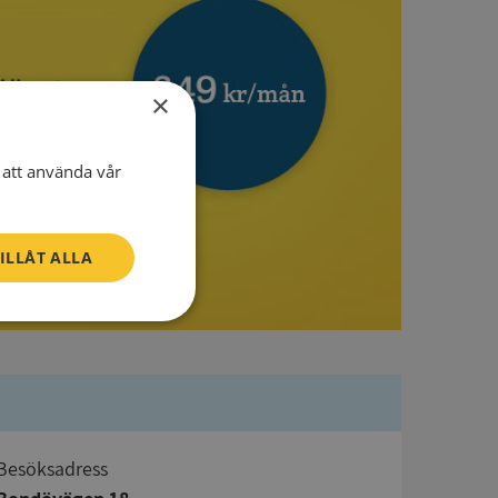
×
att använda vår
ILLÅT ALLA
Oklassificerade
Besöksadress