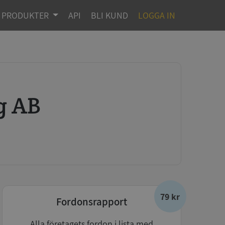
PRODUKTER
API
BLI KUND
LOGGA IN
g AB
79 kr
Fordonsrapport
Alla företagets fordon i lista med