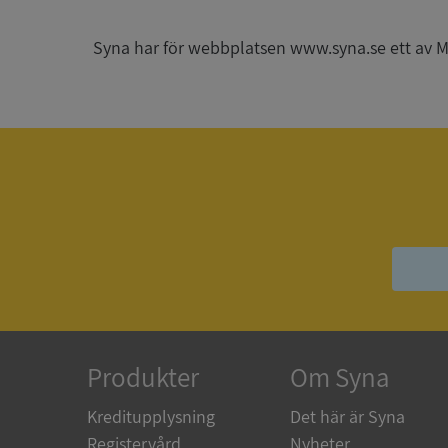
Syna har för webbplatsen www.syna.se ett av Mynd
ARRAffinitySameSit
ASP.NET_SessionId
Namn
Namn
__Secure-YNID
Namn
__Secure-ROLLOU
_ga
VISITOR_INFO1_LIV
Produkter
Om Syna
Kreditupplysning
Det här är Syna
_gcl_au
Registervård
Nyheter